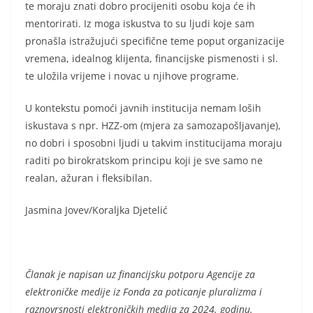
te moraju znati dobro procijeniti osobu koja će ih
mentorirati. Iz moga iskustva to su ljudi koje sam
pronašla istražujući specifične teme poput organizacije
vremena, idealnog klijenta, financijske pismenosti i sl.
te uložila vrijeme i novac u njihove programe.
U kontekstu pomoći javnih institucija nemam loših
iskustava s npr. HZZ-om (mjera za samozapošljavanje),
no dobri i sposobni ljudi u takvim institucijama moraju
raditi po birokratskom principu koji je sve samo ne
realan, ažuran i fleksibilan.
Jasmina Jovev/Koraljka Djetelić
Članak je napisan uz financijsku potporu Agencije za
elektroničke medije iz Fonda za poticanje pluralizma i
raznovrsnosti elektroničkih medija za 2024. godinu.