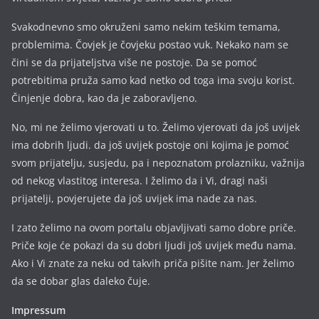
Svakodnevno smo okruženi samo nekim teškim temama,
problemima. Čovjek je čovjeku postao vuk. Nekako nam se
čini se da prijateljstva više ne postoje. Da se pomoć
potrebitima pruža samo kad netko od toga ima svoju korist.
Činjenje dobra, kao da je zaboravljeno.
No, mi ne želimo vjerovati u to. Želimo vjerovati da još uvijek
ima dobrih ljudi. da još uvijek postoje oni kojima je pomoć
svom prijatelju, susjedu, pa i nepoznatom prolazniku, važnija
od nekog vlastitog interesa. I želimo da i Vi, dragi naši
prijatelji, povjerujete da još uvijek ima nade za nas.
I zato želimo na ovom portalu objavljivati samo dobre priče.
Priče koje će pokazi da su dobri ljudi još uvijek među nama.
Ako i Vi znate za neku od takvih priča pišite nam. Jer želimo
da se dobar glas daleko čuje.
Impressum