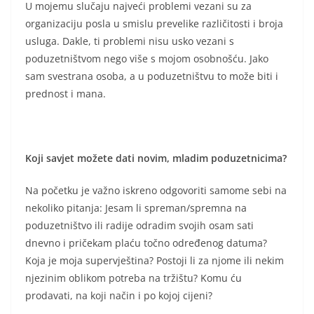
U mojemu slučaju najveći problemi vezani su za
organizaciju posla u smislu prevelike različitosti i broja
usluga. Dakle, ti problemi nisu usko vezani s
poduzetništvom nego više s mojom osobnošću. Jako
sam svestrana osoba, a u poduzetništvu to može biti i
prednost i mana.
Koji savjet možete dati novim, mladim poduzetnicima?
Na početku je važno iskreno odgovoriti samome sebi na
nekoliko pitanja: Jesam li spreman/spremna na
poduzetništvo ili radije odradim svojih osam sati
dnevno i pričekam plaću točno određenog datuma?
Koja je moja supervještina? Postoji li za njome ili nekim
njezinim oblikom potreba na tržištu? Komu ću
prodavati, na koji način i po kojoj cijeni?