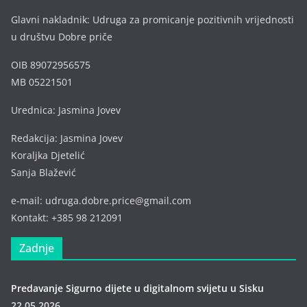
Glavni nakladnik: Udruga za promicanje pozitivnih vrijednosti
u društvu Dobre priče
OIB 89072956575
MB 05221501
Urednica: Jasmina Jovev
Redakcija: Jasmina Jovev
Koraljka Djetelić
Sanja Blažević
e-mail: udruga.dobre.price@gmail.com
Kontakt: +385 98 212091
Zadnje
Predavanje Sigurno dijete u digitalnom svijetu u Sisku
22.05.2026