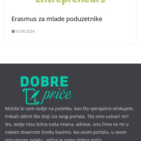
Erasmus za mlade poduzetnike
10.09.2024
Možda bi vam ovdje na početku, kao što vjerojatno očekujete,
trebali otkriti tko stoji iza ovog portala. Tko smo ustvari mi?
No, ovdje nisu bitna naša imena, a
drese, ono čime se mi u
nekom stvarnom životu bavimo. Na ovom portalu, u ovom
virtualnom svijetu, važna je samo dobra priča.