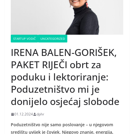
STARTUP VODIČ
UNCATEGORIZED
IRENA BALEN-GORIŠEK,
PAKET RIJEČI obrt za
poduku i lektoriranje:
Poduzetništvo mi je
donijelo osjećaj slobode
01.12.2024
dphr
Poduzetništvo nije samo poslovanje – u njegovom
središtu uvijek je čovjek. Njegovo znanje, energija,