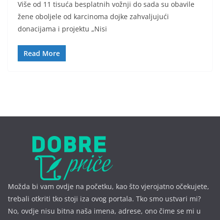
Više od 11 tisuća besplatnih vožnji do sada su obavile
žene oboljele od karcinoma dojke zahvaljujući
donacijama i projektu „Nisi
Read More
Možda bi vam ovdje na početku, kao što vjerojatno očekujete,
trebali otkriti tko stoji iza ovog portala. Tko smo ustvari mi?
No, ovdje nisu bitna naša imena, a
drese, ono čime se mi u