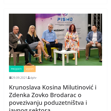
PROJEKTI
VIJESTI
29.09.2021
dphr
Krunoslava Kosina Milutinović i
Zdenka Zovko Brodarac o
povezivanju poduzetništva i
javnog sektora