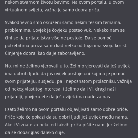
nekom stvarnom životu bavimo. Na ovom portalu, u ovom
virtualnom svijetu, važna je samo dobra priča.
Svakodnevno smo okruženi samo nekim teškim temama,
problemima. Čovjek je čovjeku postao vuk. Nekako nam se
čini se da prijateljstva više ne postoje. Da se pomoć
potrebitima pruža samo kad netko od toga ima svoju korist.
Činjenje dobra, kao da je zaboravljeno.
No, mi ne želimo vjerovati u to. Želimo vjerovati da još uvijek
ima dobrih ljudi. da još uvijek postoje oni kojima je pomoć
svom prijatelju, susjedu, pa i nepoznatom prolazniku, važnija
od nekog vlastitog interesa. I želimo da i Vi, dragi naši
prijatelji, povjerujete da još uvijek ima nade za nas.
I zato želimo na ovom portalu objavljivati samo dobre priče.
Priče koje će pokazi da su dobri ljudi još uvijek među nama.
Ako i Vi znate za neku od takvih priča pišite nam. Jer želimo
da se dobar glas daleko čuje.