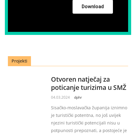
Download
Projekti
Otvoren natječaj za
poticanje turizima u SMŽ
04.03.2024
dphr
Sisačko-moslavačka županija iznimno
je turistički potentna, no još uvijek
njezini turistički potencijali nisu u
potpunosti prepoznati, a postojeće je