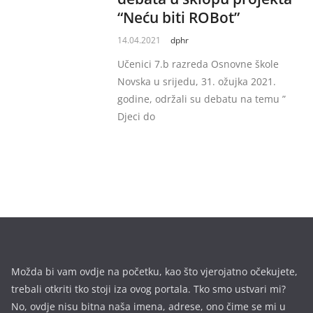
“Neću biti ROBot”
14.04.2021
dphr
Učenici 7.b razreda Osnovne škole
Novska u srijedu, 31. ožujka 2021.
godine, održali su debatu na temu ”
Djeci do
Možda bi vam ovdje na početku, kao što vjerojatno očekujete,
trebali otkriti tko stoji iza ovog portala. Tko smo ustvari mi?
No, ovdje nisu bitna naša imena, a
drese, ono čime se mi u