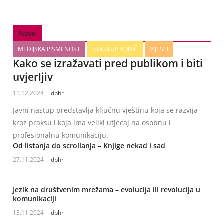
Novo
MEDIJSKA PISMENOST
STARTUP VODIČ
VIJESTI
Kako se izražavati pred publikom i biti
uvjerljiv
11.12.2024
dphr
Javni nastup predstavlja ključnu vještinu koja se razvija
kroz praksu i koja ima veliki utjecaj na osobnu i
profesionalnu komunikaciju.
Od listanja do scrollanja – Knjige nekad i sad
27.11.2024
dphr
Jezik na društvenim mrežama – evolucija ili revolucija u
komunikaciji
13.11.2024
dphr