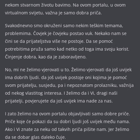
nekom stvarnom životu bavimo. Na ovom portalu, u ovom
virtualnom svijetu, važna je samo dobra priča.
Svakodnevno smo okruženi samo nekim teškim temama,
problemima. Čovjek je čovjeku postao vuk. Nekako nam se
čini se da prijateljstva više ne postoje. Da se pomoć
potrebitima pruža samo kad netko od toga ima svoju korist.
Činjenje dobra, kao da je zaboravljeno.
No, mi ne želimo vjerovati u to. Želimo vjerovati da još uvijek
ima dobrih ljudi. da još uvijek postoje oni kojima je pomoć
svom prijatelju, susjedu, pa i nepoznatom prolazniku, važnija
od nekog vlastitog interesa. I želimo da i Vi, dragi naši
prijatelji, povjerujete da još uvijek ima nade za nas.
I zato želimo na ovom portalu objavljivati samo dobre priče.
Priče koje će pokazi da su dobri ljudi još uvijek među nama.
Ako i Vi znate za neku od takvih priča pišite nam. Jer želimo
da se dobar glas daleko čuje.