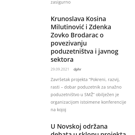
zasigurno
Krunoslava Kosina
Milutinović i Zdenka
Zovko Brodarac o
povezivanju
poduzetništva i javnog
sektora
29.09.2021
dphr
Završetak projekta “Pokreni, razvij,
rasti – dobar poduzetnik za snažno
poduzetništvo u SMŽ” obilježen je
organizacijom istoimene konferencije
na kojoj
U Novskoj održana
debata u sklopu projekta