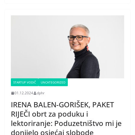
STARTUP VODIČ
UNCATEGORIZED
01.12.2024
dphr
IRENA BALEN-GORIŠEK, PAKET
RIJEČI obrt za poduku i
lektoriranje: Poduzetništvo mi je
donijelo osjećaj slobode