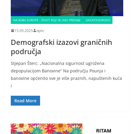
NA RUBU EUROPE - ŽIVOT KOJI SE (NE) PREDAJE
UNCATEGORIZED
15.09.2025
dphr
Demografski izazovi graničnih
područja
Stjepan Šterc: „Nacionalna sigurnost ugrožena
depopulacijom Banovine“ Na području Pounja i
banovine općenito sve je više praznih, napuštenih kuća
i
Read More