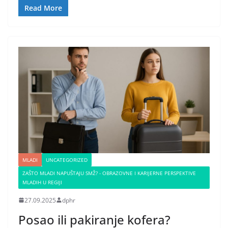
Read More
MLADI
UNCATEGORIZED
ZAŠTO MLADI NAPUŠTAJU SMŽ? - OBRAZOVNE I KARIJERNE PERSPEKTIVE
MLADIH U REGIJI
27.09.2025
dphr
Posao ili pakiranje kofera?