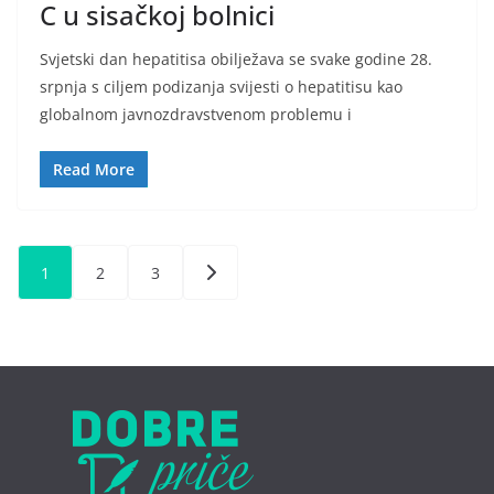
C u sisačkoj bolnici
Svjetski dan hepatitisa obilježava se svake godine 28.
srpnja s ciljem podizanja svijesti o hepatitisu kao
globalnom javnozdravstvenom problemu i
Read More
Brojevi
1
2
3
stranica
objava