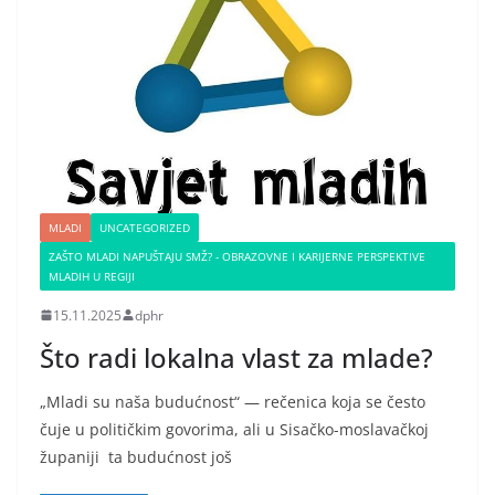
MLADI
UNCATEGORIZED
ZAŠTO MLADI NAPUŠTAJU SMŽ? - OBRAZOVNE I KARIJERNE PERSPEKTIVE
MLADIH U REGIJI
15.11.2025
dphr
Što radi lokalna vlast za mlade?
„Mladi su naša budućnost“ — rečenica koja se često
čuje u političkim govorima, ali u Sisačko-moslavačkoj
županiji ta budućnost još