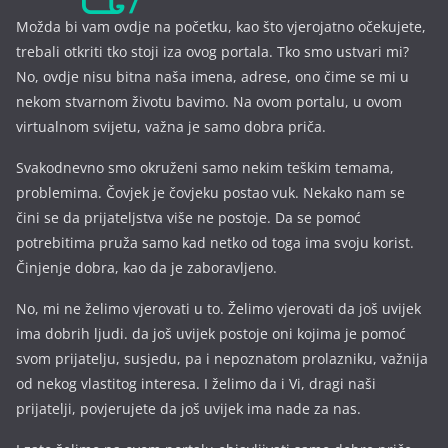
Možda bi vam ovdje na početku, kao što vjerojatno očekujete,
trebali otkriti tko stoji iza ovog portala. Tko smo ustvari mi?
No, ovdje nisu bitna naša imena, a
drese, ono čime se mi u
nekom stvarnom životu bavimo. Na ovom portalu, u ovom
virtualnom svijetu, važna je samo dobra priča.
Svakodnevno smo okruženi samo nekim teškim temama,
problemima. Čovjek je čovjeku postao vuk. Nekako nam se
čini se da prijateljstva više ne postoje. Da se pomoć
potrebitima pruža samo kad netko od toga ima svoju korist.
Činjenje dobra, kao da je zaboravljeno.
No, mi ne želimo vjerovati u to. Želimo vjerovati da još uvijek
ima dobrih ljudi. da još uvijek postoje oni kojima je pomoć
svom prijatelju, susjedu, pa i nepoznatom prolazniku, važnija
od nekog vlastitog interesa. I želimo da i Vi, dragi naši
prijatelji, povjerujete da još uvijek ima nade za nas.