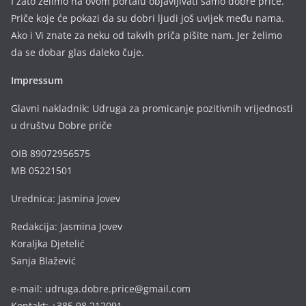
I zato želimo na ovom portalu objavljivati samo dobre priče.
Priče koje će pokazi da su dobri ljudi još uvijek među nama.
Ako i Vi znate za neku od takvih priča pišite nam. Jer želimo
da se dobar glas daleko čuje.
Impressum
Glavni nakladnik: Udruga za promicanje pozitivnih vrijednosti
u društvu Dobre priče
OIB 89072956575
MB 05221501
Urednica: Jasmina Jovev
Redakcija: Jasmina Jovev
Koraljka Djetelić
Sanja Blažević
e-mail: udruga.dobre.price@gmail.com
Kontakt: +385 98 212091