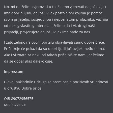
No, mi ne želimo vjerovati u to. Želimo vjerovati da još uvijek
ima dobrih ljudi. da još uvijek postoje oni kojima je pomoć
svom prijatelju, susjedu, pa i nepoznatom prolazniku, važnija
od nekog vlastitog interesa. I želimo da i Vi, dragi naši
prijatelji, povjerujete da još uvijek ima nade za nas.
I zato želimo na ovom portalu objavljivati samo dobre priče.
Priče koje će pokazi da su dobri ljudi još uvijek među nama.
Ako i Vi znate za neku od takvih priča pišite nam. Jer želimo
da se dobar glas daleko čuje.
Impressum
Glavni nakladnik: Udruga za promicanje pozitivnih vrijednosti
u društvu Dobre priče
OIB 89072956575
MB 05221501