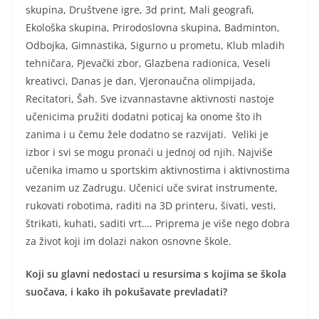
skupina, Društvene igre, 3d print, Mali geografi,
Ekološka skupina, Prirodoslovna skupina, Badminton,
Odbojka, Gimnastika, Sigurno u prometu, Klub mladih
tehničara, Pjevački zbor, Glazbena radionica, Veseli
kreativci, Danas je dan, Vjeronaučna olimpijada,
Recitatori, Šah. Sve izvannastavne aktivnosti nastoje
učenicima pružiti dodatni poticaj ka onome što ih
zanima i u čemu žele dodatno se razvijati. Veliki je
izbor i svi se mogu pronaći u jednoj od njih. Najviše
učenika imamo u sportskim aktivnostima i aktivnostima
vezanim uz Zadrugu. Učenici uče svirat instrumente,
rukovati robotima, raditi na 3D printeru, šivati, vesti,
štrikati, kuhati, saditi vrt…. Priprema je više nego dobra
za život koji im dolazi nakon osnovne škole.
Koji su glavni nedostaci u resursima s kojima se škola
suočava, i kako ih pokušavate prevladati?