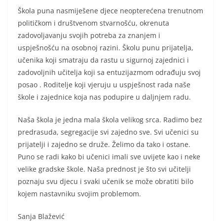
Škola puna nasmiješene djece neopterećena trenutnom
političkom i društvenom stvarnošću, okrenuta
zadovoljavanju svojih potreba za znanjem i
uspješnošću na osobnoj razini. Školu punu prijatelja,
učenika koji smatraju da rastu u sigurnoj zajednici i
zadovoljnih učitelja koji sa entuzijazmom odrađuju svoj
posao . Roditelje koji vjeruju u uspješnost rada naše
škole i zajednice koja nas podupire u daljnjem radu.
Naša škola je jedna mala škola velikog srca. Radimo bez
predrasuda, segregacije svi zajedno sve. Svi učenici su
prijatelji i zajedno se druže. Želimo da tako i ostane.
Puno se radi kako bi učenici imali sve uvijete kao i neke
velike gradske škole. Naša prednost je što svi učitelji
poznaju svu djecu i svaki učenik se može obratiti bilo
kojem nastavniku svojim problemom.
Sanja Blažević