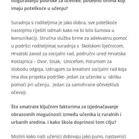
osiguravanju podrške za učenike, posebno onima koji
imaju poteškoće u učenju?
Suradnja s roditeljima je jako dobra, sve poteškoće
nastojimo riješiti odmah kako ne bi bilo šumova u
komunikaciji. Stručna služba brine za adekvatnu pomoć
u podršci roditeljima( suradnja s školskom liječnicom,
Hrvatski zavod za socijalni rad, područni ured Hrvatska
Kostajnica – Dvor, Sisak, Unicefom, Forumom za
slobodu odgoja, Udrugom za kreativni socijalni rad koja
ima dva projekta podrške- jedan za učenike u obliku
pomoći pri učenju, jedan za samohrane očeve(Klub
očeva)).
Što smatrate ključnim faktorima za izjednačavanje
obrazovnih mogućnosti između učenika iz ruralnih i
urbanih sredina, i kako škola doprinosi tom cilju?
Mislim kako naši učenici dobivaju jako puno, nastavnici