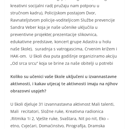
kreativni socijalni rad( pružaju nam potporu u
stručnom kadru), Policijskom postajom Dvor,
Ravnateljstvom policije-voditeljicom Službe prevencije
Sandra Veber koja je naše učenike uključila u
preventivne projekte( prezentacije slikovnica,
edukativne predstave, koncert grupe Adastra u holu
naše škole), suradnja s vatrogascima, Crvenim križem i
HAK-om. U školi dva puta godišnje organiziramo akciju
„Od srca srcu“ koja se brine za naše obitelji u potrebi
Koliko su učenici vaše škole uključeni u izvannastavne
aktivnosti, i kakav utjecaj te aktivnosti imaju na njihov
obrazovni uspjeh?
U školi djeluje 31 izvannastavna aktivnost Mali talenti,
Mali recitatori, Složne ruke, Kreativna radionica
,Ritmika 1i 2, Vješte ruke, Svaštara, Nit po nit, Eko –
etno, Cvjećari, Domaćinstvo, Pirografija, Dramska