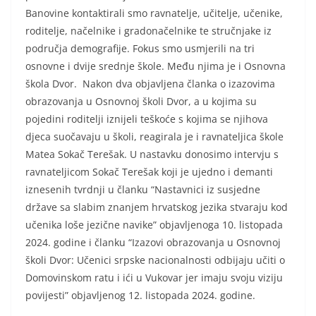
Banovine kontaktirali smo ravnatelje, učitelje, učenike,
roditelje, načelnike i gradonačelnike te stručnjake iz
područja demografije. Fokus smo usmjerili na tri
osnovne i dvije srednje škole. Među njima je i Osnovna
škola Dvor. Nakon dva objavljena članka o izazovima
obrazovanja u Osnovnoj školi Dvor, a u kojima su
pojedini roditelji iznijeli teškoće s kojima se njihova
djeca suočavaju u školi, reagirala je i ravnateljica škole
Matea Sokač Terešak. U nastavku donosimo intervju s
ravnateljicom Sokač Terešak koji je ujedno i demanti
iznesenih tvrdnji u članku “Nastavnici iz susjedne
države sa slabim znanjem hrvatskog jezika stvaraju kod
učenika loše jezične navike” objavljenoga 10. listopada
2024. godine i članku “Izazovi obrazovanja u Osnovnoj
školi Dvor: Učenici srpske nacionalnosti odbijaju učiti o
Domovinskom ratu i ići u Vukovar jer imaju svoju viziju
povijesti” objavljenog 12. listopada 2024. godine.