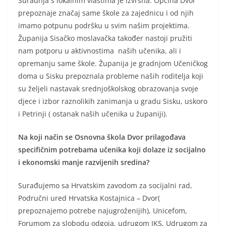
Suradnja s lokalnim vlastima je izvrsna. Općina Dvor
prepoznaje značaj same škole za zajednicu i od njih
imamo potpunu podršku u svim našim projektima.
Županija Sisačko moslavačka također nastoji pružiti
nam potporu u aktivnostima naših učenika, ali i
opremanju same škole. Županija je gradnjom Učeničkog
doma u Sisku prepoznala probleme naših roditelja koji
su željeli nastavak srednjoškolskog obrazovanja svoje
djece i izbor raznolikih zanimanja u gradu Sisku, uskoro
i Petrinji ( ostanak naših učenika u županiji).
Na koji način se Osnovna škola Dvor prilagođava
specifičnim potrebama učenika koji dolaze iz socijalno
i ekonomski manje razvijenih sredina?
Surađujemo sa Hrvatskim zavodom za socijalni rad,
Područni ured Hrvatska Kostajnica – Dvor(
prepoznajemo potrebe najugroženijih), Unicefom,
Forumom za slobodu odgoja, udrugom IKS, Udrugom za