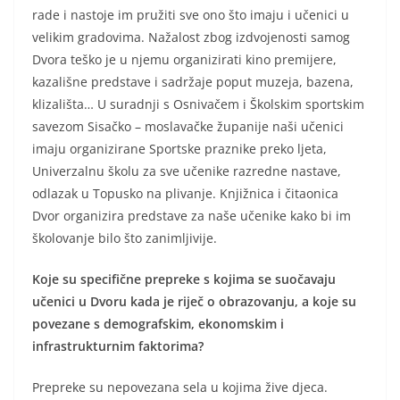
rade i nastoje im pružiti sve ono što imaju i učenici u
velikim gradovima. Nažalost zbog izdvojenosti samog
Dvora teško je u njemu organizirati kino premijere,
kazališne predstave i sadržaje poput muzeja, bazena,
klizališta… U suradnji s Osnivačem i Školskim sportskim
savezom Sisačko – moslavačke županije naši učenici
imaju organizirane Sportske praznike preko ljeta,
Univerzalnu školu za sve učenike razredne nastave,
odlazak u Topusko na plivanje. Knjižnica i čitaonica
Dvor organizira predstave za naše učenike kako bi im
školovanje bilo što zanimljivije.
Koje su specifične prepreke s kojima se suočavaju
učenici u Dvoru kada je riječ o obrazovanju, a koje su
povezane s demografskim, ekonomskim i
infrastrukturnim faktorima?
Prepreke su nepovezana sela u kojima žive djeca.