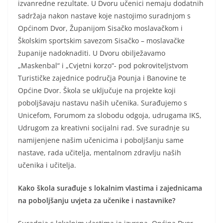
izvanredne rezultate. U Dvoru učenici nemaju dodatnih
sadržaja nakon nastave koje nastojimo suradnjom s
Općinom Dvor, Županijom Sisačko moslavačkom i
Školskim sportskim savezom Sisačko – moslavačke
županije nadoknaditi. U Dvoru obilježavamo
„Maskenbal“ i „Cvjetni korzo“- pod pokroviteljstvom
Turističke zajednice područja Pounja i Banovine te
Općine Dvor. Škola se uključuje na projekte koji
poboljšavaju nastavu naših učenika. Surađujemo s
Unicefom, Forumom za slobodu odgoja, udrugama IKS,
Udrugom za kreativni socijalni rad. Sve suradnje su
namijenjene našim učenicima i poboljšanju same
nastave, rada učitelja, mentalnom zdravlju naših
učenika i učitelja.
Kako škola surađuje s lokalnim vlastima i zajednicama
na poboljšanju uvjeta za učenike i nastavnike?