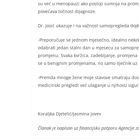
su već u menopauzi ako postoji sumnja na promjen
povećava točnost dijagnoze.
Dr. Josić ukazuje i na važnost samopregleda dojki
-Preporučuje se jednom mjesečno, idealno nekoli
odabrati jedan stalni dan u mjesecu za samopregl
promjenu. Svaka kvržica, zadebljanje, promjena bo
se o benignim promjenama, no samo liječnik uz 
-Premda mnoge žene moje stavove smatraju dosta
medicinski pregledi već ulaganje u njihovu sigurn
Koraljka Djetelić/Jasmina Jovev
Članak je napisan uz financijsku potporu Agencije z