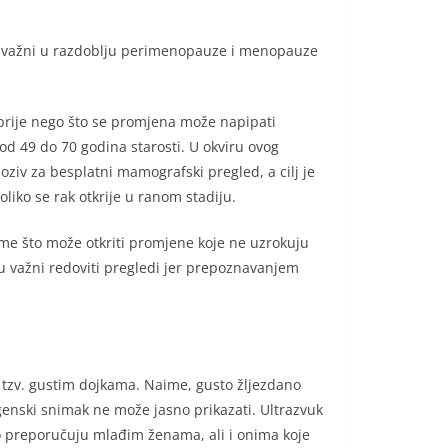
no važni u razdoblju perimenopauze i menopauze
 prije nego što se promjena može napipati
d 49 do 70 godina starosti. U okviru ovog
iv za besplatni mamografski pregled, a cilj je
liko se rak otkrije u ranom stadiju.
ome što može otkriti promjene koje ne uzrokuju
u važni redoviti pregledi jer prepoznavanjem
s tzv. gustim dojkama. Naime, gusto žljezdano
genski snimak ne može jasno prikazati. Ultrazvuk
sto preporučuju mlađim ženama, ali i onima koje