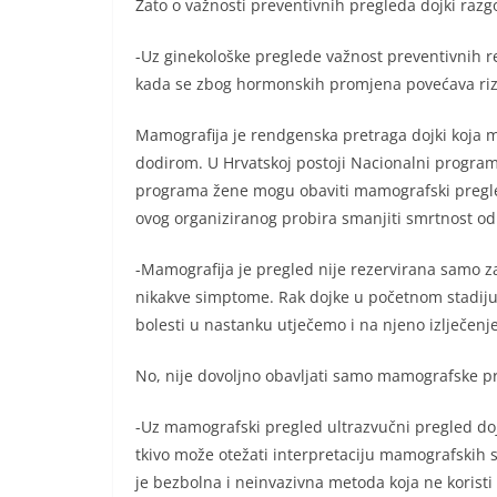
Zato o važnosti preventivnih pregleda dojki razgo
-Uz ginekološke preglede važnost preventivnih 
kada se zbog hormonskih promjena povećava riz
Mamografija je rendgenska pretraga dojki koja m
dodirom. U Hrvatskoj postoji Nacionalni program
programa žene mogu obaviti mamografski pregled 
ovog organiziranog probira smanjiti smrtnost od 
-Mamografija je pregled nije rezervirana samo z
nikakve simptome. Rak dojke u početnom stadiju 
bolesti u nastanku utječemo i na njeno izlječenje
No, nije dovoljno obavljati samo mamografske p
-Uz mamografski pregled ultrazvučni pregled doj
tkivo može otežati interpretaciju mamografskih 
je bezbolna i neinvazivna metoda koja ne koristi