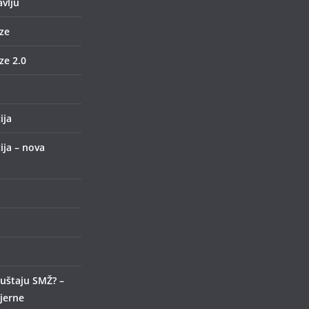
avlju
ze
e 2.0
ija
ija – nova
uštaju SMŽ? –
ijerne