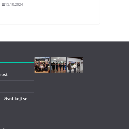
15.10.2024
nost
 život koji se