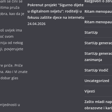
Razgovori o zdr
nam se čini se
Pokrenut projekt “Sigurno dijete
bitima pruža
u digitalnom svijetu”: roditelji u
Ritam menopau
obra, kao da je
fokusu zaštite djece na internetu
Ritam menopauz
24.04.2026
još uvijek ima
StartUp
omoć svom
žnija od nekog
StartUp generac
lji, povjerujete
StartUp generac
zanimanja
e priče. Priče
StartUp Vodič
a. Ako i Vi znate
 dobar glas
Uncategorized
Vijesti
Zašto mladi nap
rijednosti u
obrazovne i kar