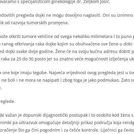
varamo s specijalisticom ginekologije dr. Željkom Josić.
redovitih pregleda dojki ne mogu dovoljno naglasiti. Oni su iznim
ik od razvoja tumorskih promjena.
ože otkriti tumore veličine od svega nekoliko milimetara i to puno
 ranog otkrivanja raka dojke kojim su obuhvaćene sve žene u dobi o
dojki svake dvije godine. Žene će na svoju kućnu adresu dobiti poz
raka za 25 do 30 posto jer su znatno veće mogućnosti izlječenja uko
a one koje imaju tegobe. Najveća vrijednost ovog pregleda jest u t
ne boli i ne mora se napipati i zbog toga je jako podmukao. Zato s
.
reglede.
ki važan je dopunski dijagnostički postupak i to osobito kod žena 
snimki pa ultrazvuk omogućuje detaljniji prikaz područja koja rend
 zračenje što ga čini pogodnim i za češće kontrole. Liječnici ga če