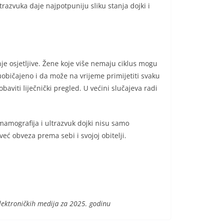
razvuka daje najpotpuniju sliku stanja dojki i
e osjetljive. Žene koje više nemaju ciklus mogu
uobičajeno i da može na vrijeme primijetiti svaku
aviti liječnički pregled. U većini slučajeva radi
amografija i ultrazvuk dojki nisu samo
eć obveza prema sebi i svojoj obitelji.
elektroničkih medija za 2025. godinu