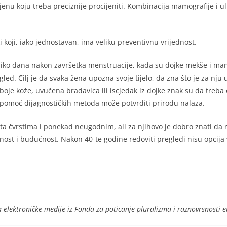
u koju treba preciznije procijeniti. Kombinacija mamografije i ult
 koji, iako jednostavan, ima veliku preventivnu vrijednost.
ko dana nakon završetka menstruacije, kada su dojke mekše i manj
ed. Cilj je da svaka žena upozna svoje tijelo, da zna što je za nju 
je kože, uvučena bradavica ili iscjedak iz dojke znak su da treba ob
pomoć dijagnostičkih metoda može potvrditi prirodu nalaza.
 čvrstima i ponekad neugodnim, ali za njihovo je dobro znati da m
ost i budućnost. Nakon 40-te godine redoviti pregledi nisu opcija v
a elektroničke medije iz Fonda za poticanje pluralizma i raznovrsnosti 