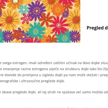
e svega estrogen, imali određeni zaštitni učinak na tkivo dojke si
 smanjenje razine estrogena utječe na strukturu dojki tako što žlj
e dovode do promjena u izgledu dojki pa nam može otežati i prep
mamografske i ultrazvučne preglede dojki.
 obave preglede dojki, ali taj strah ne spašava već samo možda odg