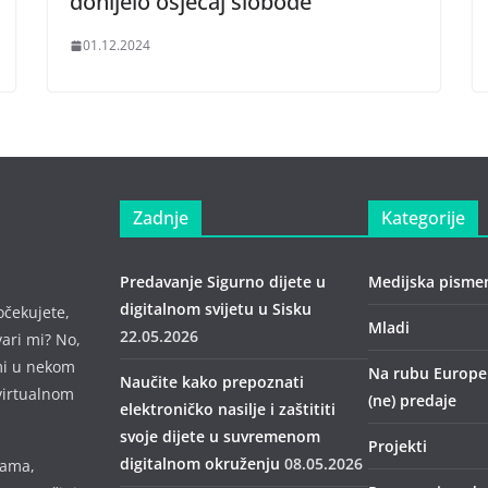
donijelo osjećaj slobode
01.12.2024
Zadnje
Kategorije
Predavanje Sigurno dijete u
Medijska pisme
digitalnom svijetu u Sisku
očekujete,
Mladi
22.05.2026
vari mi? No,
mi u nekom
Na rubu Europe –
Naučite kako prepoznati
virtualnom
(ne) predaje
elektroničko nasilje i zaštititi
svoje dijete u suvremenom
Projekti
digitalnom okruženju
08.05.2026
mama,