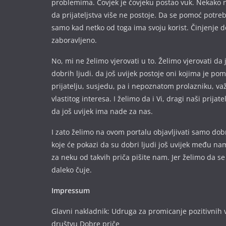
problemima. Čovjek je čovjeku postao vuk. Nekako 
da prijateljstva više ne postoje. Da se pomoć potre
samo kad netko od toga ima svoju korist. Činjenje d
zaboravljeno.
No, mi ne želimo vjerovati u to. Želimo vjerovati da 
dobrih ljudi. da još uvijek postoje oni kojima je p
prijatelju, susjedu, pa i nepoznatom prolazniku, va
vlastitog interesa. I želimo da i Vi, dragi naši prijate
da još uvijek ima nade za nas.
I zato želimo na ovom portalu objavljivati samo dobr
koje će pokazi da su dobri ljudi još uvijek među nam
za neku od takvih priča pišite nam. Jer želimo da se
daleko čuje.
Impressum
Glavni nakladnik: Udruga za promicanje pozitivnih v
društvu Dobre priče