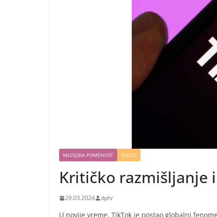
MEDIJSKA PISMENOST
VIJESTI
Kritičko razmišljanje 
29.03.2024
dphr
U novije vreme, TikTok je postao globalni fenom