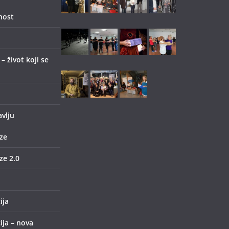
nost
 život koji se
avlju
ze
e 2.0
ija
ija – nova