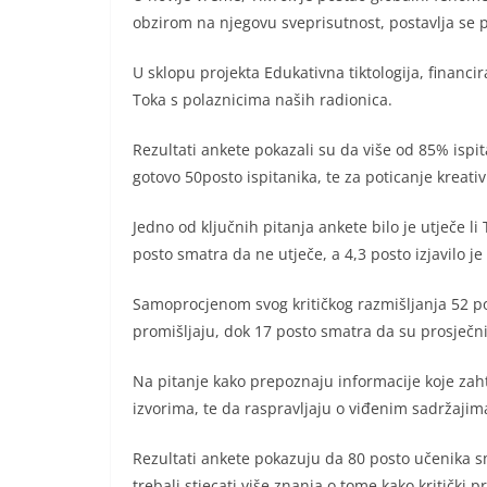
obzirom na njegovu sveprisutnost, postavlja se 
U sklopu projekta Edukativna tiktologija, financ
Toka s polaznicima naših radionica.
Rezultati ankete pokazali su da više od 85% ispit
gotovo 50posto ispitanika, te za poticanje kreativ
Jedno od ključnih pitanja ankete bilo je utječe l
posto smatra da ne utječe, a 4,3 posto izjavilo je 
Samoprocjenom svog kritičkog razmišljanja 52 pos
promišljaju, dok 17 posto smatra da su prosječni
Na pitanje kako prepoznaju informacije koje zaht
izvorima, te da raspravljaju o viđenim sadržajima s
Rezultati ankete pokazuju da 80 posto učenika sma
trebali stjecati više znanja o tome kako kritički 