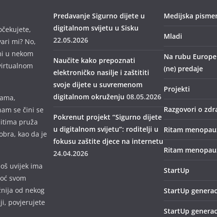
Predavanje Sigurno dijete u
Medijska pisme
digitalnom svijetu u Sisku
očekujete,
Mladi
22.05.2026
vari mi? No,
mi u nekom
Na rubu Europe –
Naučite kako prepoznati
virtualnom
(ne) predaje
elektroničko nasilje i zaštititi
svoje dijete u suvremenom
Projekti
digitalnom okruženju
08.05.2026
mama,
Razgovori o zdr
nam se čini se
Pokrenut projekt “Sigurno dijete
bitima pruža
u digitalnom svijetu”: roditelji u
Ritam menopau
obra, kao da je
fokusu zaštite djece na internetu
Ritam menopauz
24.04.2026
još uvijek ima
StartUp
omoć svom
žnija od nekog
StartUp generac
lji, povjerujete
StartUp generac