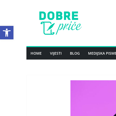
Skip
to
content
Open toolbar
HOME
VIJESTI
BLOG
MEDIJSKA PISM