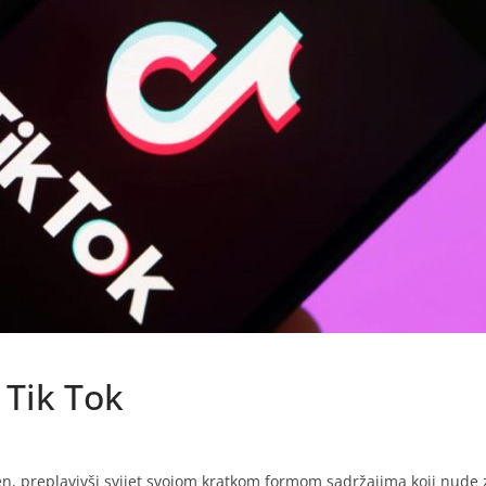
i Tik Tok
en, preplavivši svijet svojom kratkom formom sadržajima koji nude 