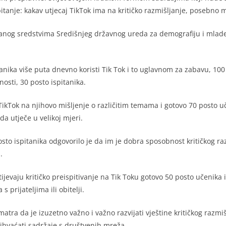
pitanje: kakav utjecaj TikTok ima na kritičko razmišljanje, posebn
iranog sredstvima Središnjeg državnog ureda za demografiju i mlade
anika više puta dnevno koristi Tik Tok i to uglavnom za zabavu, 100 
nosti, 30 posto ispitanika.
i TikTok na njihovo mišljenje o različitim temama i gotovo 70 posto u
da utječe u velikoj mjeri.
to ispitanika odgovorilo je da im je dobra sposobnost kritičkog razm
.
ijevaju kritičko preispitivanje na Tik Toku gotovo 50 posto učenika 
 prijateljima ili obitelji.
tra da je izuzetno važno i važno razvijati vještine kritičkog razmiš
prihvaćati sadržaje s društvenih mreža.