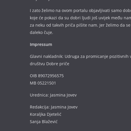
I zato želimo na ovom portalu objavljivati samo dobr
koje će pokazi da su dobri ljudi još uvijek među nam
za neku od takvih priča pišite nam. Jer želimo da se
daleko čuje.
Impressum
Glavni nakladnik: Udruga za promicanje pozitivnih v
društvu Dobre priče
OIB 89072956575
MB 05221501
Urednica: Jasmina Jovev
Redakcija: Jasmina Jovev
Koraljka Djetelić
Sanja Blažević