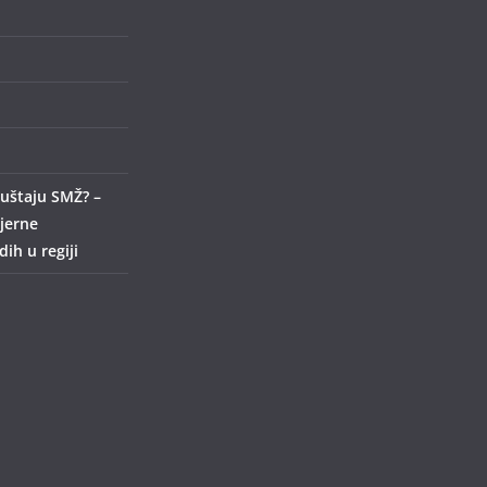
uštaju SMŽ? –
ijerne
ih u regiji