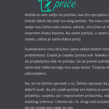
Možda bi vam ovdje na početku, kao što vjerojatno 
trebali otkriti tko stoji iza ovog portala. Tko smo ust
ovdje nisu bitna naša imena, a
drese, ono čime se 
stvarnom životu bavimo. Na ovom portalu, u ovom 
svijetu, važna je samo dobra priča.
Svakodnevno smo okruženi samo nekim teškim te
problemima. Čovjek je čovjeku postao vuk. Nekako 
da prijateljstva više ne postoje. Da se pomoć potre
samo kad netko od toga ima svoju korist. Činjenje d
zaboravljeno.
No, mi ne želimo vjerovati u to. Želimo vjerovati da 
dobrih ljudi. da još uvijek postoje oni kojima je p
prijatelju, susjedu, pa i nepoznatom prolazniku, va
vlastitog interesa. I želimo da i Vi, dragi naši prijate
da još uvijek ima nade za nas.