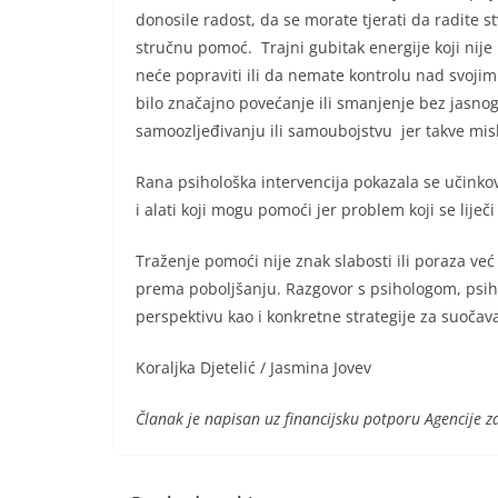
donosile radost, da se morate tjerati da radite stv
stručnu pomoć. Trajni gubitak energije koji nij
neće popraviti ili da nemate kontrolu nad svojim 
bilo značajno povećanje ili smanjenje bez jasno
samoozljeđivanju ili samoubojstvu jer takve misli
Rana psihološka intervencija pokazala se učinko
i alati koji mogu pomoći jer problem koji se liječ
Traženje pomoći nije znak slabosti ili poraza ve
prema poboljšanju. Razgovor s psihologom, psihi
perspektivu kao i konkretne strategije za suočav
Koraljka Djetelić / Jasmina Jovev
Članak je napisan uz financijsku potporu Agencije z