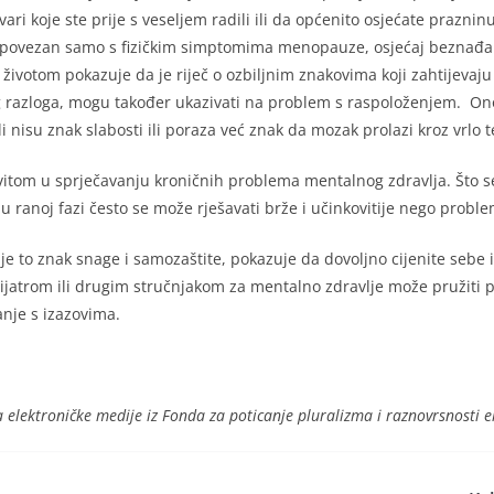
ari koje ste prije s veseljem radili ili da općenito osjećate prazninu 
e povezan samo s fizičkim simptomima menopauze, osjećaj beznađa i
životom pokazuje da je riječ o ozbiljnim znakovima koji zahtijevaju l
g razloga, mogu također ukazivati na problem s raspoloženjem. Ono 
 nisu znak slabosti ili poraza već znak da mozak prolazi kroz vrlo 
vitom u sprječavanju kroničnih problema mentalnog zdravlja. Što se
i u ranoj fazi često se može rješavati brže i učinkovitije nego probl
ć je to znak snage i samozaštite, pokazuje da dovoljno cijenite sebe
jatrom ili drugim stručnjakom za mentalno zdravlje može pružiti p
anje s izazovima.
a elektroničke medije iz Fonda za poticanje pluralizma i raznovrsnosti 