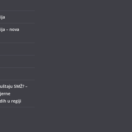
ija
ija – nova
uštaju SMŽ? –
ijerne
ih u regiji