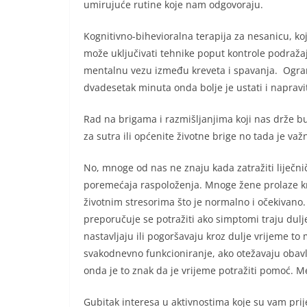
umirujuće rutine koje nam odgovoraju.
Kognitivno-bihevioralna terapija za nesanicu, k
može uključivati tehnike poput kontrole podražaja,
mentalnu vezu između kreveta i spavanja. Ogran
dvadesetak minuta onda bolje je ustati i napravit
Rad na brigama i razmišljanjima koji nas drže bu
za sutra ili općenite životne brige no tada je va
No, mnoge od nas ne znaju kada zatražiti liječ
poremećaja raspoloženja. Mnoge žene prolaze kro
životnim stresorima što je normalno i očekivano
preporučuje se potražiti ako simptomi traju dulj
nastavljaju ili pogoršavaju kroz dulje vrijeme t
svakodnevno funkcioniranje, ako otežavaju obavlj
onda je to znak da je vrijeme potražiti pomoć. Men
Gubitak interesa u aktivnostima koje su vam prije