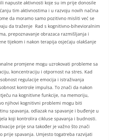
i napuste aktivnosti koje su im prije donosile
ćanju tim aktivnostima i u razvoju novih načina
tome da moramo samo pozitivno misliti već se
avaju da traženje Rad s kognitivno-bihevioralnim
lema, prepoznavanje obrazaca razmišljanja i
ene tijekom i nakon terapija osjećaju olakšanje
onalne promjene mogu uzrokovati probleme sa
iju, koncentraciju i otpornost na stres. Kad
obnost regulacije emocija i istraživanja
sobnost kontrole impulsa. To znači da nakon
 utječu na kognitivne funkcije, na memoriju,
o njihovi kognitivni problemi mogu biti
utinu spavanja, odlazak na spavanje i buđenje u
ela koji kontrolira cikluse spavanja i budnosti.
ivacije prije sna također je važno što znači
o prije spavanja. Umjesto togatreba razvijati