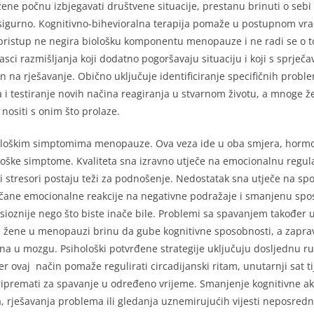
e počnu izbjegavati društvene situacije, prestanu brinuti o sebi il
nesigurno. Kognitivno-bihevioralna terapija pomaže u postupnom vra
j pristup ne negira biološku komponentu menopauze i ne radi se o 
sci razmišljanja koji dodatno pogoršavaju situaciju i koji s sprječ
n na rješavanje. Obično uključuje identificiranje specifičnih prob
a i testiranje novih načina reagiranja u stvarnom životu, a mnoge ž
nositi s onim što prolaze.
hološkim simptomima menopauze. Ova veza ide u oba smjera, horm
oške simptome. Kvaliteta sna izravno utječe na emocionalnu regulac
stresori postaju teži za podnošenje. Nedostatak sna utječe na spos
jačane emocionalne reakcije na negativne podražaje i smanjenu spo
 anksioznije nego što biste inače bile. Problemi sa spavanjem također
 žene u menopauzi brinu da gube kognitivne sposobnosti, a zaprav
jena u mozgu. Psihološki potvrđene strategije uključuju dosljednu r
er ovaj način pomaže regulirati circadijanski ritam, unutarnji sat tij
pripremati za spavanje u određeno vrijeme. Smanjenje kognitivne akt
a, rješavanja problema ili gledanja uznemirujućih vijesti neposredn