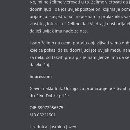
No, mi ne želimo vjerovati u to. Želimo vjerovati da 
dobrih ljudi. da još uvijek postoje oni kojima je p
prijatelju, susjedu, pa i nepoznatom prolazniku, va
vlastitog interesa. I želimo da i Vi, dragi naši prijate
da još uvijek ima nade za nas.
I zato želimo na ovom portalu objavljivati samo dobr
koje će pokazi da su dobri ljudi još uvijek među nam
za neku od takvih priča pišite nam. Jer želimo da se
daleko čuje.
Impressum
Glavni nakladnik: Udruga za promicanje pozitivnih v
društvu Dobre priče
OIB 89072956575
MB 05221501
Urednica: Jasmina Jovev