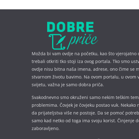
Možda bi vam ovdje na početku, kao što vjerojatno 
trebali otkriti tko stoji iza ovog portala. Tko smo ust
ovdje nisu bitna naša imena, a
drese, ono čime se 
stvarnom životu bavimo. Na ovom portalu, u ovom 
svijetu, važna je samo dobra priča.
Svakodnevno smo okruženi samo nekim teškim te
problemima. Čovjek je čovjeku postao vuk. Nekako 
da prijateljstva više ne postoje. Da se pomoć potre
samo kad netko od toga ima svoju korist. Činjenje d
zaboravljeno.