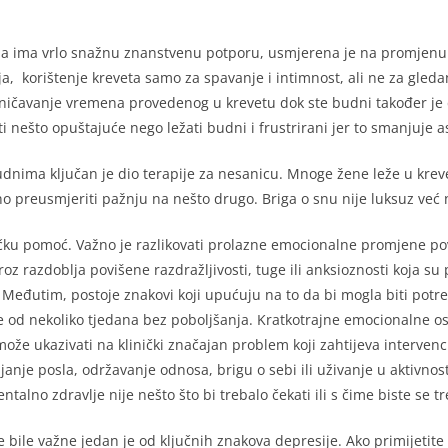
oja ima vrlo snažnu znanstvenu potporu, usmjerena je na promjenu n
 korištenje kreveta samo za spavanje i intimnost, ali ne za gledanje t
ičavanje vremena provedenog u krevetu dok ste budni također je 
i nešto opuštajuće nego ležati budni i frustrirani jer to smanjuje a
dnima ključan je dio terapije za nesanicu. Mnoge žene leže u kreve
žno preusmjeriti pažnju na nešto drugo. Briga o snu nije luksuz već 
ničku pomoć. Važno je razlikovati prolazne emocionalne promjene 
z razdoblja povišene razdražljivosti, tuge ili anksioznosti koja s
. Međutim, postoje znakovi koji upućuju na to da bi mogla biti p
e od nekoliko tjedana bez poboljšanja. Kratkotrajne emocionalne osc
o može ukazivati na klinički značajan problem koji zahtijeva interve
anje posla, održavanje odnosa, brigu o sebi ili uživanje u aktivno
talno zdravlje nije nešto što bi trebalo čekati ili s čime biste se tr
 bile važne jedan je od ključnih znakova depresije. Ako primijetite