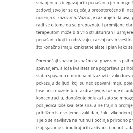
smanjenju izbjegavajućih ponašanja jer mnoge žen
zadovoljstvo jer se osjećaju preopterećeno ili 
nošenja s izazovima. Važno je razumjeti da ova
radi se o tome da se prepoznaju i promijene obra
terapeutom može biti vrlo strukturiran i usmjere
ponašanja koji ih održavaju, razvoj novih vještin
što konačno imaju konkretne alate i plan kako se 
Poremećaji spavanja snažno su povezani s psi
spavanjem, a loša kvaliteta sna pogoršava psihol
slabo spavamo emocionalni izazovi i svakodnevni 
pokazuju da ljudi koji su nedispavani imaju po
loše noći možete biti razdražljivije, tužnije ili
koncentraciju, donošenje odluka i zato se mnoge
posljedica loše kvalitete sna, a ne trajnih prom
približno isto vrijeme svaki dan, čak i vikendom j
Tijelo se navikava na rutinu i počinje prirodno 
izbjegavanje stimulirajućih aktivnosti poput rad