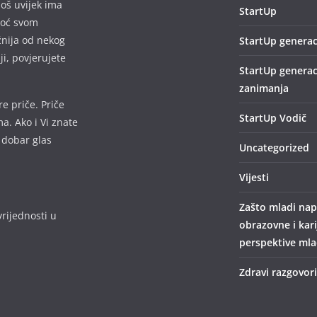
još uvijek ima
StartUp
omoć svom
žnija od nekog
StartUp generac
lji, povjerujete
StartUp generac
zanimanja
e priče. Priče
StartUp Vodič
a. Ako i Vi znate
 dobar glas
Uncategorized
Vijesti
Zašto mladi nap
rijednosti u
obrazovne i kar
perspektive mlad
Zdravi razgovori