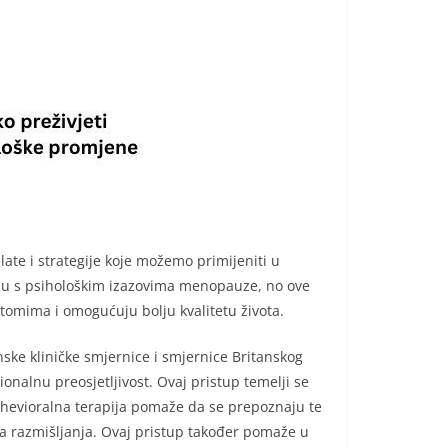
te i strategije koje možemo primijeniti u
ju s psihološkim izazovima menopauze, no ove
omima i omogućuju bolju kvalitetu života.
ke kliničke smjernice i smjernice Britanskog
alnu preosjetljivost. Ovaj pristup temelji se
bihevioralna terapija pomaže da se prepoznaju te
ima razmišljanja. Ovaj pristup također pomaže u