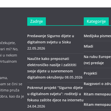
Zadnje
Kategorije
Predavanje Sigurno dijete u
Medijska pisme
digitalnom svijetu u Sisku
očekujete,
Mladi
22.05.2026
vari mi? No,
mi u nekom
Na rubu Europe –
Naučite kako prepoznati
virtualnom
(ne) predaje
elektroničko nasilje i zaštititi
svoje dijete u suvremenom
Projekti
digitalnom okruženju
08.05.2026
mama,
Razgovori o zdr
nam se čini se
Pokrenut projekt “Sigurno dijete
bitima pruža
u digitalnom svijetu”: roditelji u
Ritam menopau
obra, kao da je
fokusu zaštite djece na internetu
Ritam menopauz
24.04.2026