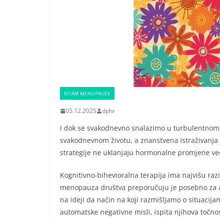
RITAM MENOPAUZE
05.12.2025
dphr
I dok se svakodnevno snalazimo u turbulentnom 
svakodnevnom životu, a znanstvena istraživanj
strategije ne uklanjaju hormonalne promjene ve
Kognitivno-bihevioralna terapija ima najvišu ra
menopauza društva preporučuju je posebno za an
na ideji da način na koji razmišljamo o situaci
automatske negativne misli, ispita njihova točnos