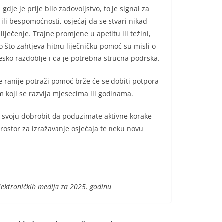
gdje je prije bilo zadovoljstvo, to je signal za
li bespomoćnosti, osjećaj da se stvari nikad
iječenje. Trajne promjene u apetitu ili težini,
što zahtjeva hitnu liječničku pomoć su misli o
teško razdoblje i da je potrebna stručna podrška.
 ranije potraži pomoć brže će se dobiti potpora
em koji se razvija mjesecima ili godinama.
 i svoju dobrobit da poduzimate aktivne korake
rostor za izražavanje osjećaja te neku novu
elektroničkih medija za 2025. godinu