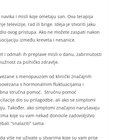
avika i misli koje ometaju san. Ova terapija
elevizije, rad ili brige. Ideja je stvoriti jaku
dio ovog pristupa. Ako ne možete zaspati nakon
socijaciju između kreveta i nesanice.
t i odmah ih preplave misli o danu, zabrinutosti
nužnost za psihičko zdravlje.
povezane s menopauzom od klinički značajnih
u povezana s hormonalnim fluktuacijama i
otrebna stručna pomoć. Stručnu pomoć
ilacije dio su prilagodbe, ali ako se simptomi
nciju. Također, ako simptomi značajno narušavaju
stima koje su vam nekad donosile zadovoljstvo
ebali “snalaziti” sama.
 da više ne uživate u stvarima koje su vam prije