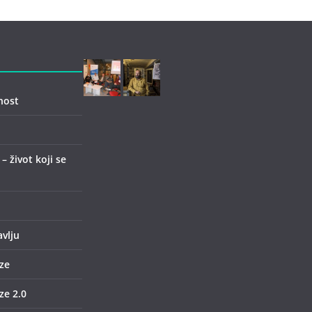
nost
 život koji se
avlju
ze
e 2.0