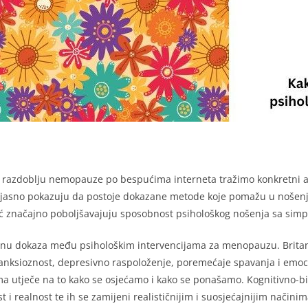
razdoblju nemopauze po bespućima interneta tražimo konkretni ala
a jasno pokazuju da postoje dokazane metode koje pomažu u nošen
ć značajno poboljšavajuju sposobnost psihološkog nošenja sa simpt
zinu dokaza među psihološkim intervencijama za menopauzu. Britans
ksioznost, depresivno raspoloženje, poremećaje spavanja i emocion
jama utječe na to kako se osjećamo i kako se ponašamo. Kognitivno-
t i realnost te ih se zamijeni realističnijim i suosjećajnijim način