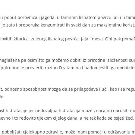
 poput borovnica i jagoda, u tamnom lisnatom povrću, ali i u tamn
a je zato i preporuka konzumirati ih svaki dan za maksimalnu korist
ovitih žitarica, zelenog lisnatog povrća, jaja i mesa. Oni pak pom
naglašena pa osim što ga možemo dobiti iz prirodne izloženosti s
trebno je provjeriti razinu D vitamina i nadomjestiti ga dodatcima u
st, odnosno sposobnost mozga da se prilagođava i uči, kao i za regu
de.
ost hidratacije jer nedovoljna hidratacija može značajno narušiti 
o i to redovito tijekom cijelog dana, a ne tek kada se osjeti žeđ.
 poboljšati cjelokupno zdravlje, može nam pomoći u održavanju men