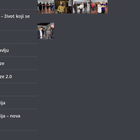
 život koji se
avlju
ze
e 2.0
ija
ija – nova