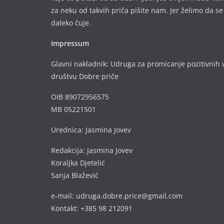
za neku od takvih priča pišite nam. Jer želimo da se
daleko čuje.
Impressum
Glavni nakladnik: Udruga za promicanje pozitivnih v
društvu Dobre priče
OIB 89072956575
MB 05221501
Urednica: Jasmina Jovev
Redakcija: Jasmina Jovev
Koraljka Djetelić
Sanja Blažević
e-mail: udruga.dobre.price@gmail.com
Kontakt: +385 98 212091