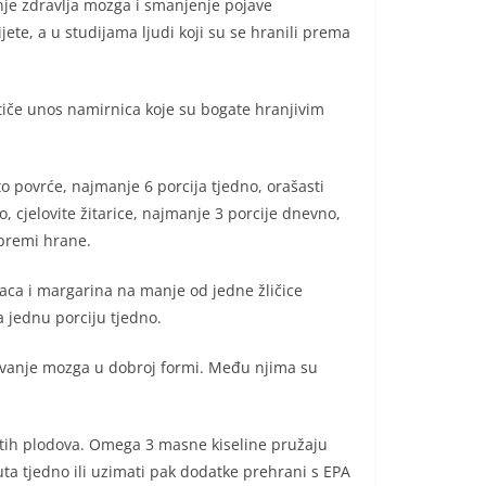
nje zdravlja mozga i smanjenje pojave
te, a u studijama ljudi koji su se hranili prema
iče unos namirnica koje su bogate hranjivim
 povrće, najmanje 6 porcija tjedno, orašasti
, cjelovite žitarice, najmanje 3 porcije dnevno,
ipremi hrane.
ca i margarina na manje od jedne žličice
a jednu porciju tjedno.
ržavanje mozga u dobroj formi. Među njima su
astih plodova. Omega 3 masne kiseline pružaju
a tjedno ili uzimati pak dodatke prehrani s EPA