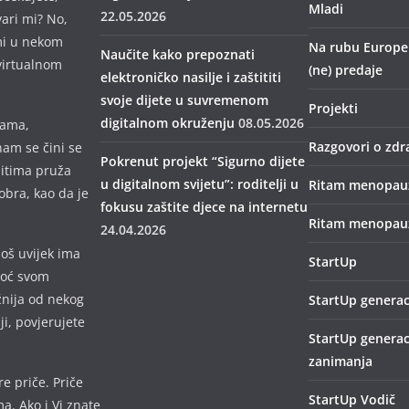
Mladi
22.05.2026
vari mi? No,
mi u nekom
Na rubu Europe –
Naučite kako prepoznati
virtualnom
(ne) predaje
elektroničko nasilje i zaštititi
svoje dijete u suvremenom
Projekti
digitalnom okruženju
08.05.2026
mama,
Razgovori o zdr
nam se čini se
Pokrenut projekt “Sigurno dijete
bitima pruža
u digitalnom svijetu”: roditelji u
Ritam menopau
obra, kao da je
fokusu zaštite djece na internetu
Ritam menopauz
24.04.2026
još uvijek ima
StartUp
omoć svom
žnija od nekog
StartUp generac
lji, povjerujete
StartUp generac
zanimanja
e priče. Priče
StartUp Vodič
a. Ako i Vi znate