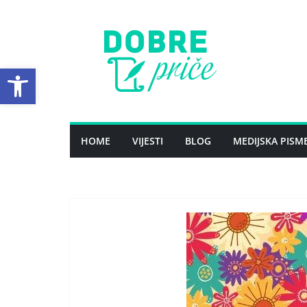
Skip
to
content
Open toolbar
HOME
VIJESTI
BLOG
MEDIJSKA PISM