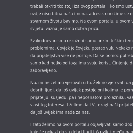
trebali otkriti tko stoji iza ovog portala. Tko smo ust
ovdje nisu bitna naša imena, a
drese, ono čime se 
stvarnom životu bavimo. Na ovom portalu, u ovom 
svijetu, važna je samo dobra priča.
Svakodnevno smo okruženi samo nekim teškim te
problemima. Čovjek je čovjeku postao vuk. Nekako 
da prijateljstva više ne postoje. Da se pomoć potre
samo kad netko od toga ima svoju korist. Činjenje d
zaboravljeno.
No, mi ne želimo vjerovati u to. Želimo vjerovati da 
dobrih ljudi. da još uvijek postoje oni kojima je p
prijatelju, susjedu, pa i nepoznatom prolazniku, va
vlastitog interesa. I želimo da i Vi, dragi naši prijate
da još uvijek ima nade za nas.
I zato želimo na ovom portalu objavljivati samo dobr
koje će pokazi da su dobri ljudi još uvijek među nam