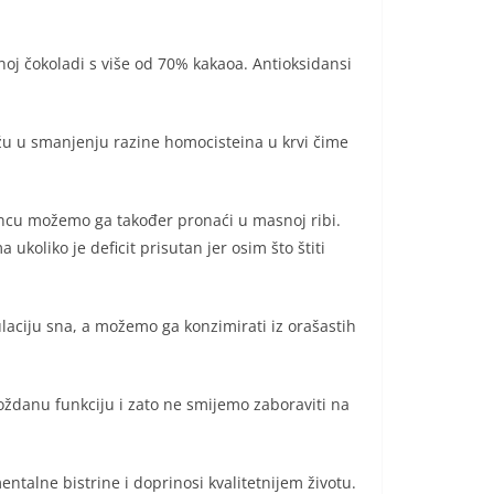
oj čokoladi s više od 70% kakaoa. Antioksidansi
.
ažu u smanjenju razine homocisteina u krvi čime
uncu možemo ga također pronaći u masnoj ribi.
koliko je deficit prisutan jer osim što štiti
laciju sna, a možemo ga konzimirati iz orašastih
moždanu funkciju i zato ne smijemo zaboraviti na
talne bistrine i doprinosi kvalitetnijem životu.