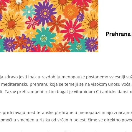
ja zdravo jesti ipak u razdoblju menopauze postanemo svjesniji va
mediteransku prehranu koja se temelji se na visokom unosu voća, p
ti. Takav prehrambeni režim bogat je vitaminom C i antioksidansima 
e pridržavaju mediteranske prehrane u menopauzi imaju značajno m
ći u smanjenju rizika od srčanih bolesti čime se direktno povećava