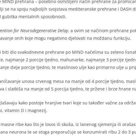
pa je MIND prehrana – posebno osmišljeni način prehrane za promica
 se na spoju najboljih svojstava mediteranske prehrane i DASH dije
d gubitka mentalnih sposobnosti.
ention for Neurodegenerative Delay
, a ovim se načinom prehrane pot
avanje onih koje mogu negativno djelovati na moždanu funkciju.
i biti dio svakodnevne prehrane po MIND načelima su zeleno lisnato
će, najmanje 2 porcije tjedno, mahunarke, najmanje 3 porcije tjedno
anje dvije porcije tjedno, te maslinovo ulje kao primarno ulje u pr
ičavanje unosa crvenog mesa na manje od 4 porcije tjedno, masla
a i slatkiša na manje od 5 porcija tjedno, te pržene i brze hrane n
aglašavaju kako postoje hranjive tvari koje su također važne za od
i, vitamin D i magnezij.
sne ribe kao što je losos ili skuša, iz lanenog sjemenja ili oraš
na neurona te se stoga preporučuje se konzumirati ribu 2 do 3 put