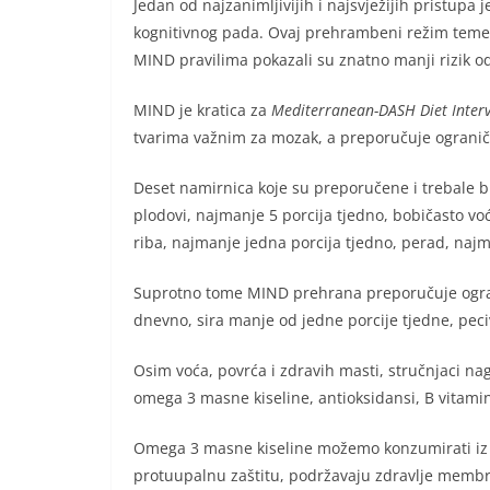
Jedan od najzanimljivijih i najsvježijih pristu
kognitivnog pada. Ovaj prehrambeni režim temelji
MIND pravilima pokazali su znatno manji rizik o
MIND je kratica za
Mediterranean-DASH Diet Interv
tvarima važnim za mozak, a preporučuje ogranič
Deset namirnica koje su preporučene i trebale b
plodovi, najmanje 5 porcija tjedno, bobičasto vo
riba, najmanje jedna porcija tjedno, perad, najm
Suprotno tome MIND prehrana preporučuje ogran
dnevno, sira manje od jedne porcije tjedne, peciv
Osim voća, povrća i zdravih masti, stručnjaci n
omega 3 masne kiseline, antioksidansi, B vitamin
Omega 3 masne kiseline možemo konzumirati iz ma
protuupalnu zaštitu, podržavaju zdravlje membra