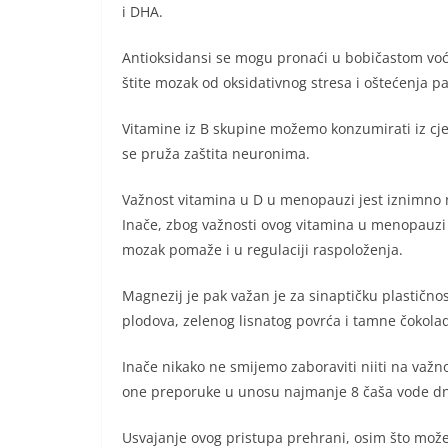
i DHA.
Antioksidansi se mogu pronaći u bobičastom voću
štite mozak od oksidativnog stresa i oštećenja p
Vitamine iz B skupine možemo konzumirati iz cjel
se pruža zaštita neuronima.
Važnost vitamina u D u menopauzi jest iznimno 
Inače, zbog važnosti ovog vitamina u menopauzi po
mozak pomaže i u regulaciji raspoloženja.
Magnezij je pak važan je za sinaptičku plastično
plodova, zelenog lisnatog povrća i tamne čokola
Inače nikako ne smijemo zaboraviti niiti na važn
one preporuke u unosu najmanje 8 čaša vode dnevn
Usvajanje ovog pristupa prehrani, osim što može