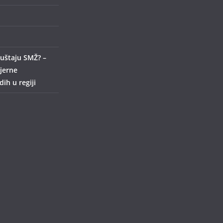
uštaju SMŽ? –
ijerne
ih u regiji