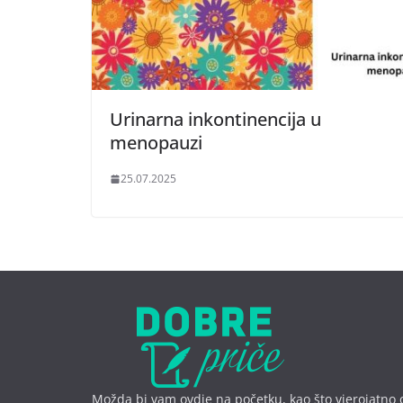
Urinarna inkontinencija u
menopauzi
25.07.2025
Možda bi vam ovdje na početku, kao što vjerojatno 