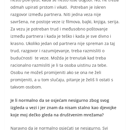
odmah upirati prstom i vikati. Potreban je iskren
razgovor između partnera. Niti jedna veza nije
savršena, ne postoje veze iz filmova, bajki, knjiga, serija.
Za vezu je potreban trud i međusobno poštovanje
između partnera i kada je teško i kada je sve divno i
krasno. Ukoliko jedan od partnera nije spreman za taj
trud, razgovor i razumijevanje, treba razmisliti o
budućnosti te veze. Možda je trenutak kad treba
racionalno razmisliti je li ta osoba uistinu za tebe.
Osobu ne možeš promijeniti ako se ona ne želi
promijeniti, a u tom slučaju, pitanje je želiš li ostati s
takvom osobom.
Je li normalno da se osjećam nesigurno zbog svog
izgleda u vezi i jer znam da nisam stalno kao djevojke
koje moj dečko gleda na društvenim mrežama?
Naravno da je normalno osjećati se nesigurno. Svi