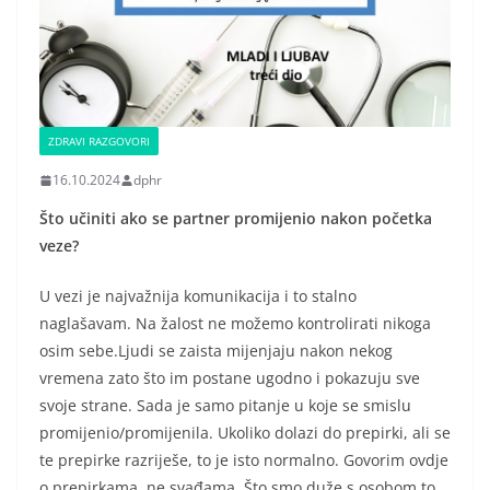
ZDRAVI RAZGOVORI
16.10.2024
dphr
Što učiniti ako se partner promijenio nakon početka
veze?
U vezi je najvažnija komunikacija i to stalno
naglašavam. Na žalost ne možemo kontrolirati nikoga
osim sebe.Ljudi se zaista mijenjaju nakon nekog
vremena zato što im postane ugodno i pokazuju sve
svoje strane. Sada je samo pitanje u koje se smislu
promijenio/promijenila. Ukoliko dolazi do prepirki, ali se
te prepirke razriješe, to je isto normalno. Govorim ovdje
o prepirkama, ne svađama. Što smo duže s osobom to