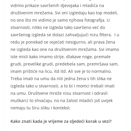
vidimo prikaze savršenih djevojaka i mladića na
društvenim mrežama. Svi oni izgledaju kao top modeli,
no ono što mi vidimo je samo njihova fotografija. U
stvarnosti, nitko ne izgleda tako savršeno već do
savršenog izgleda se dolazi zahvaljujući nizu filtera. I u
redu je ponekad se osjećati nesigurno, ali prava žena
ne izgleda kao one na društvenim mrežama. Svi imamo
iste misli kako imamo strije, dlakave noge, premale
grudi, prevelike grudi, predebela sam, premršava sam,
imam prištiće na licu, itd itd. Ali sve je to normalno.
Treba imati na umu da niti jedna žena s tih slika ne
izgleda tako u stvarnosti, a to bi i momci trebali imati
na umu. Društvene mreže nisu stvarnost i odrasli
muškarci to shvaćaju, no na žalost mladići još uvijek
nemaju tu širu sliku i kontekst.
Kako znati kada je vrijeme za sljedeći korak u vezi?