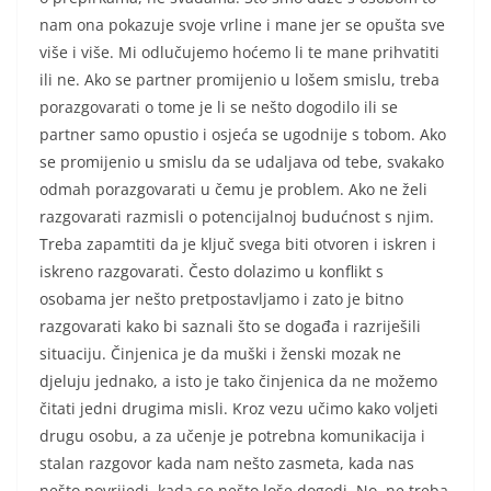
nam ona pokazuje svoje vrline i mane jer se opušta sve
više i više. Mi odlučujemo hoćemo li te mane prihvatiti
ili ne. Ako se partner promijenio u lošem smislu, treba
porazgovarati o tome je li se nešto dogodilo ili se
partner samo opustio i osjeća se ugodnije s tobom. Ako
se promijenio u smislu da se udaljava od tebe, svakako
odmah porazgovarati u čemu je problem. Ako ne želi
razgovarati razmisli o potencijalnoj budućnost s njim.
Treba zapamtiti da je ključ svega biti otvoren i iskren i
iskreno razgovarati. Često dolazimo u konflikt s
osobama jer nešto pretpostavljamo i zato je bitno
razgovarati kako bi saznali što se događa i razriješili
situaciju. Činjenica je da muški i ženski mozak ne
djeluju jednako, a isto je tako činjenica da ne možemo
čitati jedni drugima misli. Kroz vezu učimo kako voljeti
drugu osobu, a za učenje je potrebna komunikacija i
stalan razgovor kada nam nešto zasmeta, kada nas
nešto povrijedi, kada se nešto loše dogodi. No, ne treba