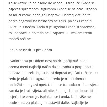
To se razlikuje od osobe do osobe. U trenutku kada se
osjećaš spremnom, sigurnom i kada se osjećaš ugodno
za idući korak, onda ga i napravi. I nemoj dati da te
netko nagovori na nešto što ne želiš, pa čak i kada ti
uvjetuje s nečim. Kada ti je ugodno i kada si spremna,
to i napravi, a do tada ne. I zapamti, u svakom trenu
možeš reći ne.
Kako se nositi s prekidom?
Svatko se sa prekidom nosi na drugačiji način, ali
prema meni najbolji način da se osoba u potpunosti
oporavi od prekida jest da si dopusti osjećati tužnom. U
redu je plakati i tugovati, u redu je ostati doma i
posložiti se u glavi opet. U tom se trenutku osoba osjeća
kao da je kraj svijeta, ali nije. Samo je bitno dopustiti si
osjećati te emocije, isplakati se i onda, kada više ne
bude suza za plakanje, nastaviti dalje. Najbolje je