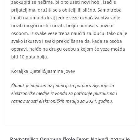
zaokupiti se nečime, bilo to uzeti novi hobi, izaći s
prijateljima, družiti se s obitelji ili slično. Samo treba
imati na umu da kraj jedne veze označava otvaranje
novih mogućnosti i novih, boljih odnosa s novom
osobom. Iz svake veze treba naučiti za iduću, tako da je
svako iskustvo i svaki prekid šansa da, kada se osoba
oporavi, naiđe na drugu osobu s kojom će veza možda
biti 10 puta bolja.
Koraljka Djetelić/Jasmina Jovev
Članak je napisan uz financijsku potporu Agencije za
elektroničke medije iz Fonda za poticanje pluralizma i
raznovrsnosti elektroničkih medija za 2024. godinu.
Ravnateljica Osnovne škole Dvor: Najveći izazov je