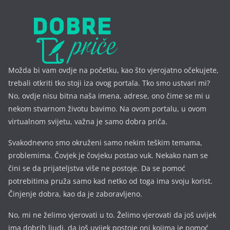
Možda bi vam ovdje na početku, kao što vjerojatno očekujete,
trebali otkriti tko stoji iza ovog portala. Tko smo ustvari mi?
No, ovdje nisu bitna naša imena, a
drese, ono čime se mi u
nekom stvarnom životu bavimo. Na ovom portalu, u ovom
virtualnom svijetu, važna je samo dobra priča.
Svakodnevno smo okruženi samo nekim teškim temama,
problemima. Čovjek je čovjeku postao vuk. Nekako nam se
čini se da prijateljstva više ne postoje. Da se pomoć
potrebitima pruža samo kad netko od toga ima svoju korist.
Činjenje dobra, kao da je zaboravljeno.
No, mi ne želimo vjerovati u to. Želimo vjerovati da još uvijek
ima dobrih ljudi. da još uvijek postoje oni kojima je pomoć