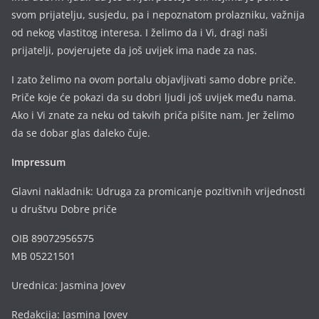
svom prijatelju, susjedu, pa i nepoznatom prolazniku, važnija
od nekog vlastitog interesa. I želimo da i Vi, dragi naši
prijatelji, povjerujete da još uvijek ima nade za nas.
I zato želimo na ovom portalu objavljivati samo dobre priče.
Priče koje će pokazi da su dobri ljudi još uvijek među nama.
Ako i Vi znate za neku od takvih priča pišite nam. Jer želimo
da se dobar glas daleko čuje.
Impressum
Glavni nakladnik: Udruga za promicanje pozitivnih vrijednosti
u društvu Dobre priče
OIB 89072956575
MB 05221501
Urednica: Jasmina Jovev
Redakcija: Jasmina Jovev