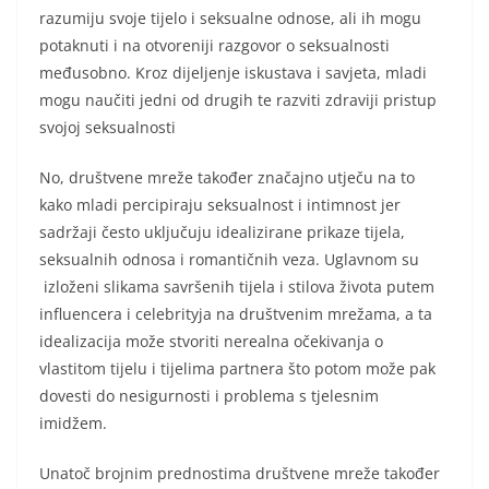
razumiju svoje tijelo i seksualne odnose, ali ih mogu
potaknuti i na otvoreniji razgovor o seksualnosti
međusobno. Kroz dijeljenje iskustava i savjeta, mladi
mogu naučiti jedni od drugih te razviti zdraviji pristup
svojoj seksualnosti
No, društvene mreže također značajno utječu na to
kako mladi percipiraju seksualnost i intimnost jer
sadržaji često uključuju idealizirane prikaze tijela,
seksualnih odnosa i romantičnih veza. Uglavnom su
izloženi slikama savršenih tijela i stilova života putem
influencera i celebrityja na društvenim mrežama, a ta
idealizacija može stvoriti nerealna očekivanja o
vlastitom tijelu i tijelima partnera što potom može pak
dovesti do nesigurnosti i problema s tjelesnim
imidžem.
Unatoč brojnim prednostima društvene mreže također