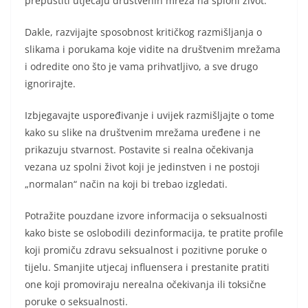
prepustiti utjecaju društvenih mreža na sploni život.
Dakle, razvijajte sposobnost kritičkog razmišljanja o
slikama i porukama koje vidite na društvenim mrežama
i odredite ono što je vama prihvatljivo, a sve drugo
ignorirajte.
Izbjegavajte uspoređivanje i uvijek razmišljajte o tome
kako su slike na društvenim mrežama uređene i ne
prikazuju stvarnost. Postavite si realna očekivanja
vezana uz spolni život koji je jedinstven i ne postoji
„normalan“ način na koji bi trebao izgledati.
Potražite pouzdane izvore informacija o seksualnosti
kako biste se oslobodili dezinformacija, te pratite profile
koji promiču zdravu seksualnost i pozitivne poruke o
tijelu. Smanjite utjecaj influensera i prestanite pratiti
one koji promoviraju nerealna očekivanja ili toksične
poruke o seksualnosti.