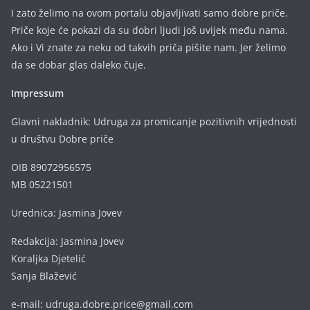
I zato želimo na ovom portalu objavljivati samo dobre priče.
Priče koje će pokazi da su dobri ljudi još uvijek među nama.
Ako i Vi znate za neku od takvih priča pišite nam. Jer želimo
da se dobar glas daleko čuje.
Impressum
Glavni nakladnik: Udruga za promicanje pozitivnih vrijednosti
u društvu Dobre priče
OIB 89072956575
MB 05221501
Urednica: Jasmina Jovev
Redakcija: Jasmina Jovev
Koraljka Djetelić
Sanja Blažević
e-mail: udruga.dobre.price@gmail.com