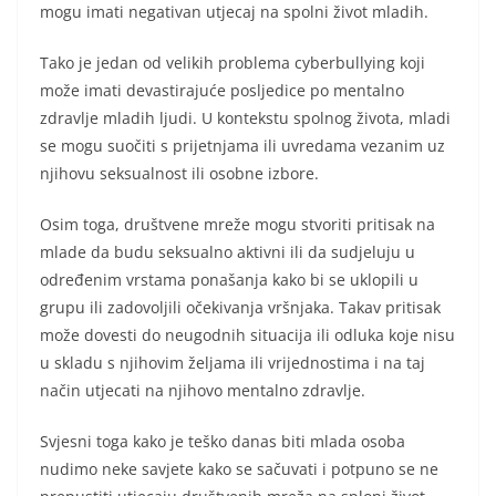
mogu imati negativan utjecaj na spolni život mladih.
Tako je jedan od velikih problema cyberbullying koji
može imati devastirajuće posljedice po mentalno
zdravlje mladih ljudi. U kontekstu spolnog života, mladi
se mogu suočiti s prijetnjama ili uvredama vezanim uz
njihovu seksualnost ili osobne izbore.
Osim toga, društvene mreže mogu stvoriti pritisak na
mlade da budu seksualno aktivni ili da sudjeluju u
određenim vrstama ponašanja kako bi se uklopili u
grupu ili zadovoljili očekivanja vršnjaka. Takav pritisak
može dovesti do neugodnih situacija ili odluka koje nisu
u skladu s njihovim željama ili vrijednostima i na taj
način utjecati na njihovo mentalno zdravlje.
Svjesni toga kako je teško danas biti mlada osoba
nudimo neke savjete kako se sačuvati i potpuno se ne