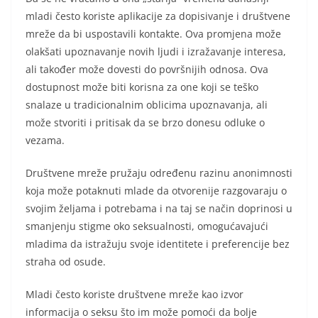
mladi često koriste aplikacije za dopisivanje i društvene
mreže da bi uspostavili kontakte. Ova promjena može
olakšati upoznavanje novih ljudi i izražavanje interesa,
ali također može dovesti do površnijih odnosa. Ova
dostupnost može biti korisna za one koji se teško
snalaze u tradicionalnim oblicima upoznavanja, ali
može stvoriti i pritisak da se brzo donesu odluke o
vezama.
Društvene mreže pružaju određenu razinu anonimnosti
koja može potaknuti mlade da otvorenije razgovaraju o
svojim željama i potrebama i na taj se način doprinosi u
smanjenju stigme oko seksualnosti, omogućavajući
mladima da istražuju svoje identitete i preferencije bez
straha od osude.
Mladi često koriste društvene mreže kao izvor
informacija o seksu što im može pomoći da bolje