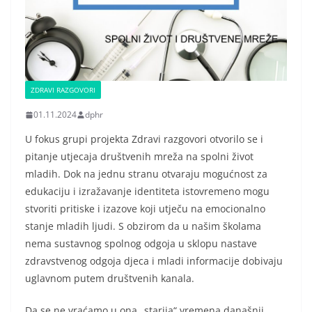
ZDRAVI RAZGOVORI
01.11.2024
dphr
U fokus grupi projekta Zdravi razgovori otvorilo se i
pitanje utjecaja društvenih mreža na spolni život
mladih. Dok na jednu stranu otvaraju mogućnost za
edukaciju i izražavanje identiteta istovremeno mogu
stvoriti pritiske i izazove koji utječu na emocionalno
stanje mladih ljudi. S obzirom da u našim školama
nema sustavnog spolnog odgoja u sklopu nastave
zdravstvenog odgoja djeca i mladi informacije dobivaju
uglavnom putem društvenih kanala.
Da se ne vraćamo u ona „starija“ vremena današnji