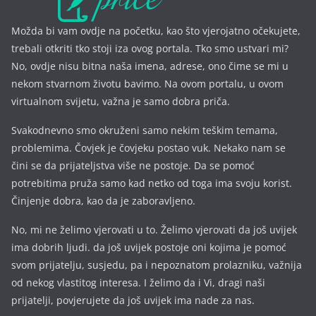
Možda bi vam ovdje na početku, kao što vjerojatno očekujete,
trebali otkriti tko stoji iza ovog portala. Tko smo ustvari mi?
No, ovdje nisu bitna naša imena, a
drese, ono čime se mi u
nekom stvarnom životu bavimo. Na ovom portalu, u ovom
virtualnom svijetu, važna je samo dobra priča.
Svakodnevno smo okruženi samo nekim teškim temama,
problemima. Čovjek je čovjeku postao vuk. Nekako nam se
čini se da prijateljstva više ne postoje. Da se pomoć
potrebitima pruža samo kad netko od toga ima svoju korist.
Činjenje dobra, kao da je zaboravljeno.
No, mi ne želimo vjerovati u to. Želimo vjerovati da još uvijek
ima dobrih ljudi. da još uvijek postoje oni kojima je pomoć
svom prijatelju, susjedu, pa i nepoznatom prolazniku, važnija
od nekog vlastitog interesa. I želimo da i Vi, dragi naši
prijatelji, povjerujete da još uvijek ima nade za nas.