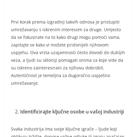
Prvi korak prema izgradnji takvih odnosa je pristupiti
umrežavanju s iskrenim interesom za druge. Umjesto
da se fokusirate na to kako drugi mogu pomoći vama,
zapitajte se kako vi možete pridonijeti njihovom
uspjehu. Ova vrsta uzajamnosti često dovodi do dubljih
veza, a ljudi su skloniji pomagati onima za koje vide da
su iskreno zainteresirani za njihovu dobrobit.
Autentičnost je temeljna za dugoročno uspješno
umrežavanje.
Identificirajte ključne osobe u vašoj industriji
Svaka industrija ima svoje ključne igrače – ljude koji
oblikuju tržište, donose važne odluke ili imaju značajan