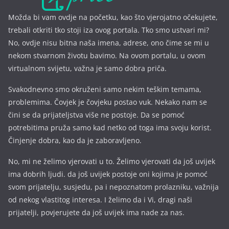
Možda bi vam ovdje na početku, kao što vjerojatno očekujete,
trebali otkriti tko stoji iza ovog portala. Tko smo ustvari mi?
No, ovdje nisu bitna naša imena, a
drese, ono čime se mi u
nekom stvarnom životu bavimo. Na ovom portalu, u ovom
virtualnom svijetu, važna je samo dobra priča.
Svakodnevno smo okruženi samo nekim teškim temama,
problemima. Čovjek je čovjeku postao vuk. Nekako nam se
čini se da prijateljstva više ne postoje. Da se pomoć
potrebitima pruža samo kad netko od toga ima svoju korist.
Činjenje dobra, kao da je zaboravljeno.
No, mi ne želimo vjerovati u to. Želimo vjerovati da još uvijek
ima dobrih ljudi. da još uvijek postoje oni kojima je pomoć
svom prijatelju, susjedu, pa i nepoznatom prolazniku, važnija
od nekog vlastitog interesa. I želimo da i Vi, dragi naši
prijatelji, povjerujete da još uvijek ima nade za nas.