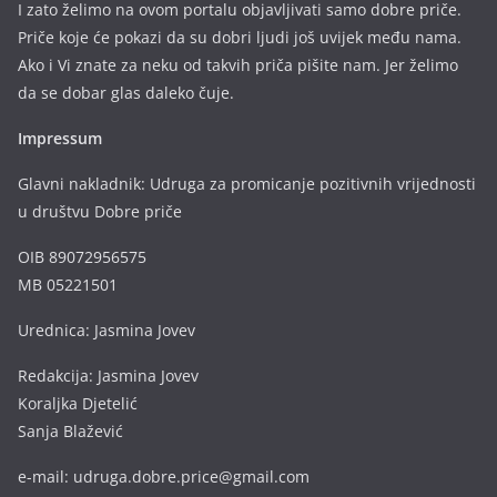
I zato želimo na ovom portalu objavljivati samo dobre priče.
Priče koje će pokazi da su dobri ljudi još uvijek među nama.
Ako i Vi znate za neku od takvih priča pišite nam. Jer želimo
da se dobar glas daleko čuje.
Impressum
Glavni nakladnik: Udruga za promicanje pozitivnih vrijednosti
u društvu Dobre priče
OIB 89072956575
MB 05221501
Urednica: Jasmina Jovev
Redakcija: Jasmina Jovev
Koraljka Djetelić
Sanja Blažević
e-mail: udruga.dobre.price@gmail.com