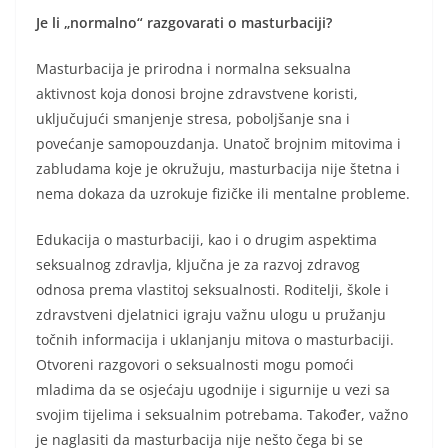
Je li „normalno“ razgovarati o masturbaciji?
Masturbacija je prirodna i normalna seksualna
aktivnost koja donosi brojne zdravstvene koristi,
uključujući smanjenje stresa, poboljšanje sna i
povećanje samopouzdanja. Unatoč brojnim mitovima i
zabludama koje je okružuju, masturbacija nije štetna i
nema dokaza da uzrokuje fizičke ili mentalne probleme.
Edukacija o masturbaciji, kao i o drugim aspektima
seksualnog zdravlja, ključna je za razvoj zdravog
odnosa prema vlastitoj seksualnosti. Roditelji, škole i
zdravstveni djelatnici igraju važnu ulogu u pružanju
točnih informacija i uklanjanju mitova o masturbaciji.
Otvoreni razgovori o seksualnosti mogu pomoći
mladima da se osjećaju ugodnije i sigurnije u vezi sa
svojim tijelima i seksualnim potrebama. Također, važno
je naglasiti da masturbacija nije nešto čega bi se