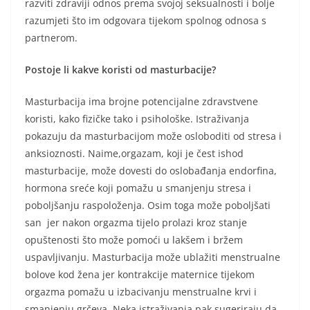
razviti zdraviji odnos prema svojoj seksualnosti i bolje
razumjeti što im odgovara tijekom spolnog odnosa s
partnerom.
Postoje li kakve koristi od masturbacije?
Masturbacija ima brojne potencijalne zdravstvene
koristi, kako fizičke tako i psihološke. Istraživanja
pokazuju da masturbacijom može osloboditi od stresa i
anksioznosti. Naime,orgazam, koji je čest ishod
masturbacije, može dovesti do oslobađanja endorfina,
hormona sreće koji pomažu u smanjenju stresa i
poboljšanju raspoloženja. Osim toga može poboljšati
san jer nakon orgazma tijelo prolazi kroz stanje
opuštenosti što može pomoći u lakšem i bržem
uspavljivanju. Masturbacija može ublažiti menstrualne
bolove kod žena jer kontrakcije maternice tijekom
orgazma pomažu u izbacivanju menstrualne krvi i
smanjenju grčeva. Neka istraživanja pak sugeriraju da