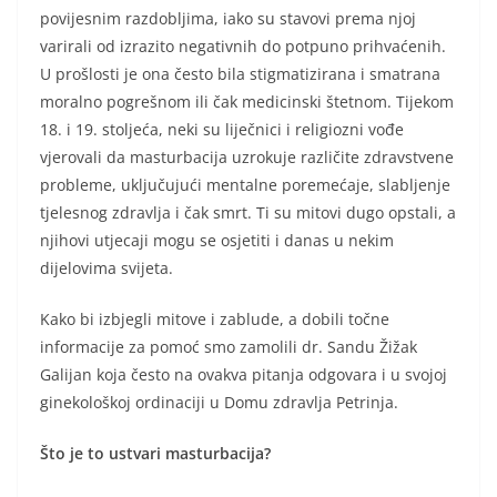
povijesnim razdobljima, iako su stavovi prema njoj
varirali od izrazito negativnih do potpuno prihvaćenih.
U prošlosti je ona često bila stigmatizirana i smatrana
moralno pogrešnom ili čak medicinski štetnom. Tijekom
18. i 19. stoljeća, neki su liječnici i religiozni vođe
vjerovali da masturbacija uzrokuje različite zdravstvene
probleme, uključujući mentalne poremećaje, slabljenje
tjelesnog zdravlja i čak smrt. Ti su mitovi dugo opstali, a
njihovi utjecaji mogu se osjetiti i danas u nekim
dijelovima svijeta.
Kako bi izbjegli mitove i zablude, a dobili točne
informacije za pomoć smo zamolili dr. Sandu Žižak
Galijan koja često na ovakva pitanja odgovara i u svojoj
ginekološkoj ordinaciji u Domu zdravlja Petrinja.
Što je to ustvari masturbacija?