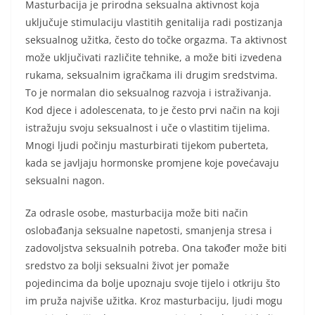
Masturbacija je prirodna seksualna aktivnost koja
uključuje stimulaciju vlastitih genitalija radi postizanja
seksualnog užitka, često do točke orgazma. Ta aktivnost
može uključivati različite tehnike, a može biti izvedena
rukama, seksualnim igračkama ili drugim sredstvima.
To je normalan dio seksualnog razvoja i istraživanja.
Kod djece i adolescenata, to je često prvi način na koji
istražuju svoju seksualnost i uče o vlastitim tijelima.
Mnogi ljudi počinju masturbirati tijekom puberteta,
kada se javljaju hormonske promjene koje povećavaju
seksualni nagon.
Za odrasle osobe, masturbacija može biti način
oslobađanja seksualne napetosti, smanjenja stresa i
zadovoljstva seksualnih potreba. Ona također može biti
sredstvo za bolji seksualni život jer pomaže
pojedincima da bolje upoznaju svoje tijelo i otkriju što
im pruža najviše užitka. Kroz masturbaciju, ljudi mogu