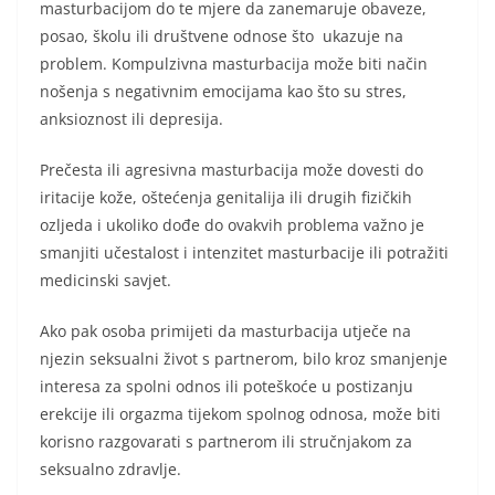
masturbacijom do te mjere da zanemaruje obaveze,
posao, školu ili društvene odnose što ukazuje na
problem. Kompulzivna masturbacija može biti način
nošenja s negativnim emocijama kao što su stres,
anksioznost ili depresija.
Prečesta ili agresivna masturbacija može dovesti do
iritacije kože, oštećenja genitalija ili drugih fizičkih
ozljeda i ukoliko dođe do ovakvih problema važno je
smanjiti učestalost i intenzitet masturbacije ili potražiti
medicinski savjet.
Ako pak osoba primijeti da masturbacija utječe na
njezin seksualni život s partnerom, bilo kroz smanjenje
interesa za spolni odnos ili poteškoće u postizanju
erekcije ili orgazma tijekom spolnog odnosa, može biti
korisno razgovarati s partnerom ili stručnjakom za
seksualno zdravlje.