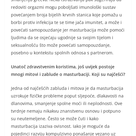
redoviti orgazmi mogu poboljšati imunološki sustav
povećanjem broja bijelih krvnih stanica koje pomažu u
borbi protiv infekcija te se time jača imunitet, a može i
povećati samopouzdanje jer masturbacija može pomoći
ljudima da se osjećaju ugodnije sa svojim tijelom i
seksualnošću što može povećati samopouzdanje,
posebno u kontekstu spolnih odnosa s partnerom.
Unatoč zdravstvenim koristima, još uvijek postoje
mnogi mitovi i zablude o masturbaciji. Koji su najčešći?
Jedna od najčešćih zabluda i mitova je da masturbacija
uzrokuje fizičke probleme poput sljepoće, dlakavosti na
dlanovima, smanjenje spolne moći ili neplodnosti. Ove
tvrdnje nemaju nikakvu znanstvenu osnovu i potpuno
su neutemeljene. Često se može čuti i kako
masturbacija izaziva ovisnost. Iako je moguće da
pojedinci razviju kompulzivno ponašanje vezano uz