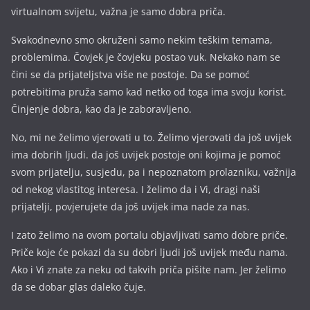
virtualnom svijetu, važna je samo dobra priča.
Svakodnevno smo okruženi samo nekim teškim temama,
problemima. Čovjek je čovjeku postao vuk. Nekako nam se
čini se da prijateljstva više ne postoje. Da se pomoć
potrebitima pruža samo kad netko od toga ima svoju korist.
Činjenje dobra, kao da je zaboravljeno.
No, mi ne želimo vjerovati u to. Želimo vjerovati da još uvijek
ima dobrih ljudi. da još uvijek postoje oni kojima je pomoć
svom prijatelju, susjedu, pa i nepoznatom prolazniku, važnija
od nekog vlastitog interesa. I želimo da i Vi, dragi naši
prijatelji, povjerujete da još uvijek ima nade za nas.
I zato želimo na ovom portalu objavljivati samo dobre priče.
Priče koje će pokazi da su dobri ljudi još uvijek među nama.
Ako i Vi znate za neku od takvih priča pišite nam. Jer želimo
da se dobar glas daleko čuje.