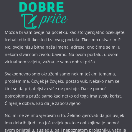
Možda bi vam ovdje na početku, kao što vjerojatno očekujete,
trebali otkriti tko stoji iza ovog portala. Tko smo ustvari mi?
No, ovdje nisu bitna naša imena, a
drese, ono čime se mi u
nekom stvarnom životu bavimo. Na ovom portalu, u ovom
virtualnom svijetu, važna je samo dobra priča.
Svakodnevno smo okruženi samo nekim teškim temama,
problemima. Čovjek je čovjeku postao vuk. Nekako nam se
čini se da prijateljstva više ne postoje. Da se pomoć
potrebitima pruža samo kad netko od toga ima svoju korist.
Činjenje dobra, kao da je zaboravljeno.
No, mi ne želimo vjerovati u to. Želimo vjerovati da još uvijek
ima dobrih ljudi. da još uvijek postoje oni kojima je pomoć
svom prijatelju, susjedu, pa i nepoznatom prolazniku, važnija