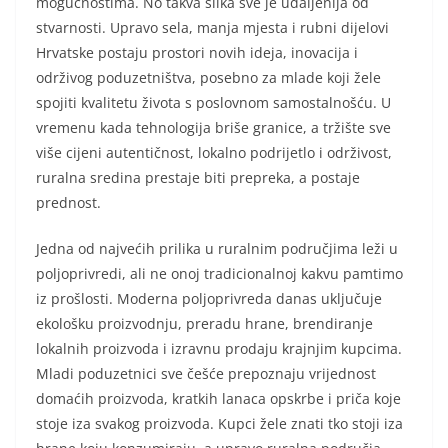
mogućnostima. No takva slika sve je udaljenija od
stvarnosti. Upravo sela, manja mjesta i rubni dijelovi
Hrvatske postaju prostori novih ideja, inovacija i
održivog poduzetništva, posebno za mlade koji žele
spojiti kvalitetu života s poslovnom samostalnošću. U
vremenu kada tehnologija briše granice, a tržište sve
više cijeni autentičnost, lokalno podrijetlo i održivost,
ruralna sredina prestaje biti prepreka, a postaje
prednost.
Jedna od najvećih prilika u ruralnim područjima leži u
poljoprivredi, ali ne onoj tradicionalnoj kakvu pamtimo
iz prošlosti. Moderna poljoprivreda danas uključuje
ekološku proizvodnju, preradu hrane, brendiranje
lokalnih proizvoda i izravnu prodaju krajnjim kupcima.
Mladi poduzetnici sve češće prepoznaju vrijednost
domaćih proizvoda, kratkih lanaca opskrbe i priča koje
stoje iza svakog proizvoda. Kupci žele znati tko stoji iza