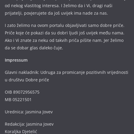
od nekog vlastitog interesa. I želimo da i Vi, dragi naši
prijatelji, povjerujete da još uvijek ima nade za nas.
I zato želimo na ovom portalu objavljivati samo dobre priče.
Priče koje će pokazi da su dobri ljudi još uvijek među nama.
Ako i Vi znate za neku od takvih priča pišite nam. Jer želimo
da se dobar glas daleko čuje.
Impressum
Glavni nakladnik: Udruga za promicanje pozitivnih vrijednosti
u društvu Dobre priče
OIB 89072956575
MB 05221501
Urednica: Jasmina Jovev
Redakcija: Jasmina Jovev
Koraljka Djetelić