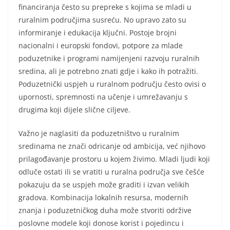
financiranja često su prepreke s kojima se mladi u
ruralnim područjima susreću. No upravo zato su
informiranje i edukacija ključni. Postoje brojni
nacionalni i europski fondovi, potpore za mlade
poduzetnike i programi namijenjeni razvoju ruralnih
sredina, ali je potrebno znati gdje i kako ih potražiti.
Poduzetnički uspjeh u ruralnom području često ovisi o
upornosti, spremnosti na učenje i umrežavanju s
drugima koji dijele slične ciljeve.
Važno je naglasiti da poduzetništvo u ruralnim
sredinama ne znači odricanje od ambicija, već njihovo
prilagođavanje prostoru u kojem živimo. Mladi ljudi koji
odluče ostati ili se vratiti u ruralna područja sve češće
pokazuju da se uspjeh može graditi i izvan velikih
gradova. Kombinacija lokalnih resursa, modernih
znanja i poduzetničkog duha može stvoriti održive
poslovne modele koji donose korist i pojedincu i