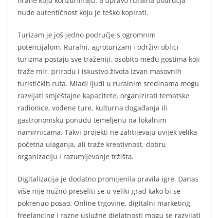
hrane koju konzumiraju, a upravo ruralna područja
nude autentičnost koju je teško kopirati.
Turizam je još jedno područje s ogromnim
potencijalom. Ruralni, agroturizam i održivi oblici
turizma postaju sve traženiji, osobito među gostima koji
traže mir, prirodu i iskustvo života izvan masovnih
turističkih ruta. Mladi ljudi u ruralnim sredinama mogu
razvijati smještajne kapacitete, organizirati tematske
radionice, vođene ture, kulturna događanja ili
gastronomsku ponudu temeljenu na lokalnim
namirnicama. Takvi projekti ne zahtijevaju uvijek velika
početna ulaganja, ali traže kreativnost, dobru
organizaciju i razumijevanje tržišta.
Digitalizacija je dodatno promijenila pravila igre. Danas
više nije nužno preseliti se u veliki grad kako bi se
pokrenuo posao. Online trgovine, digitalni marketing,
freelancing i razne uslužne djelatnosti mogu se razvijati