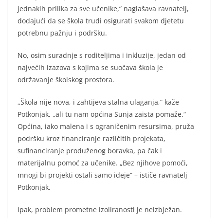
jednakih prilika za sve učenike,“ naglašava ravnatelj,
dodajući da se škola trudi osigurati svakom djetetu
potrebnu pažnju i podršku.
No, osim suradnje s roditeljima i inkluzije, jedan od
najvećih izazova s kojima se suočava škola je
održavanje školskog prostora.
„Škola nije nova, i zahtijeva stalna ulaganja,“ kaže
Potkonjak, „ali tu nam općina Sunja zaista pomaže.“
Općina, iako malena i s ograničenim resursima, pruža
podršku kroz financiranje različitih projekata,
sufinanciranje produženog boravka, pa čak i
materijalnu pomoć za učenike. „Bez njihove pomoći,
mnogi bi projekti ostali samo ideje“ – ističe ravnatelj
Potkonjak.
Ipak, problem prometne izoliranosti je neizbježan.