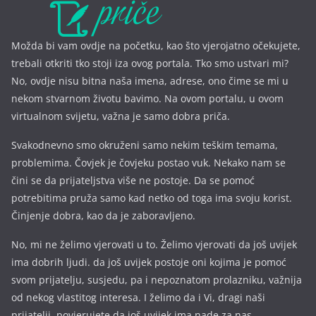
Možda bi vam ovdje na početku, kao što vjerojatno očekujete,
trebali otkriti tko stoji iza ovog portala. Tko smo ustvari mi?
No, ovdje nisu bitna naša imena, a
drese, ono čime se mi u
nekom stvarnom životu bavimo. Na ovom portalu, u ovom
virtualnom svijetu, važna je samo dobra priča.
Svakodnevno smo okruženi samo nekim teškim temama,
problemima. Čovjek je čovjeku postao vuk. Nekako nam se
čini se da prijateljstva više ne postoje. Da se pomoć
potrebitima pruža samo kad netko od toga ima svoju korist.
Činjenje dobra, kao da je zaboravljeno.
No, mi ne želimo vjerovati u to. Želimo vjerovati da još uvijek
ima dobrih ljudi. da još uvijek postoje oni kojima je pomoć
svom prijatelju, susjedu, pa i nepoznatom prolazniku, važnija
od nekog vlastitog interesa. I želimo da i Vi, dragi naši
prijatelji, povjerujete da još uvijek ima nade za nas.