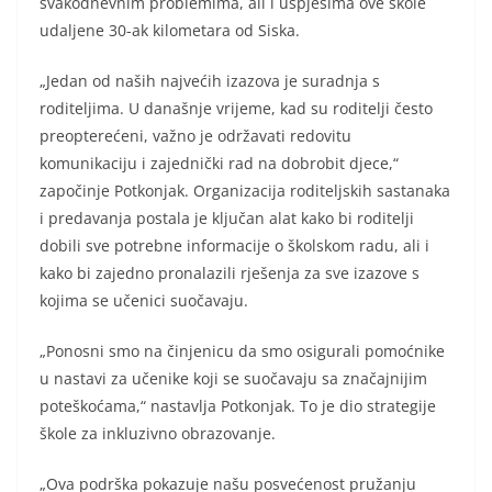
svakodnevnim problemima, ali i uspjesima ove škole
udaljene 30-ak kilometara od Siska.
„Jedan od naših najvećih izazova je suradnja s
roditeljima. U današnje vrijeme, kad su roditelji često
preopterećeni, važno je održavati redovitu
komunikaciju i zajednički rad na dobrobit djece,“
započinje Potkonjak. Organizacija roditeljskih sastanaka
i predavanja postala je ključan alat kako bi roditelji
dobili sve potrebne informacije o školskom radu, ali i
kako bi zajedno pronalazili rješenja za sve izazove s
kojima se učenici suočavaju.
„Ponosni smo na činjenicu da smo osigurali pomoćnike
u nastavi za učenike koji se suočavaju sa značajnijim
poteškoćama,“ nastavlja Potkonjak. To je dio strategije
škole za inkluzivno obrazovanje.
„Ova podrška pokazuje našu posvećenost pružanju