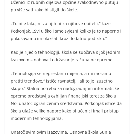
Učenici iz rubnih dijelova općine svakodnevno putuju i
po više sati kako bi stigli do škole.
„To nije lako, ni za njih ni za njihove obitelji,“ kaže
Potkonjak. „Svi u školi smo svjesni koliko je to naporno i
pokušavamo im olakšati kroz dodatnu podršku.“
Kad je riječ o tehnologiji, škola se suočava s još jednim
izazovom – nabava i održavanje računalne opreme.
„Tehnologija se neprestano mijenja, a mi moramo
pratiti trendove,“ ističe ravnatelj, „ali to je izuzetno
skupo.“ Stalna potreba za nadogradnjom informatičke
opreme predstavlja ozbiljan financijski teret za školu.
No, unatoč ograničenim sredstvima, Potkonjak ističe da
škola ulaže velike napore kako bi učenici imali pristup
modernim tehnologijama.
Unatoč svim ovim izazovima, Osnovna škola Sunja