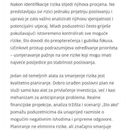
Nakon identifikacije rizika slijedi njihova procjena. Ne
predstavljaju svi rizici jednaku prijetnju poslovanju i
upravo je zato važno analizirati njihovu vjerojatnost i
potencijalni utjecaj. Mladi poduzetnici često griješe
pokušavajući istovremeno kontrolirati sve moguće
rizike, što dovodi do preopterećenja i gubitka fokusa.
Učinkovit pristup podrazumijeva određivanje prioriteta
– usmjeravanje pažnje na one rizike koji mogu imati
najveće posljedice po stabilnost poslovanja.
Jedan od temeljnih alata za smanjenje rizika jest
kvalitetno planiranje. Dobro izrađen poslovni plan ne
služi samo kao alat za privlačenje investicija, već i kao
mehanizam za anticipiranje problema. Realne
financijske projekcije, analiza tržišta i scenariji „što ako“
pomažu poduzetnicima da unaprijed razmisle o
mogućim negativnim ishodima i pripreme odgovore.
Planiranje ne eliminira rizike, ali značajno smanjuje