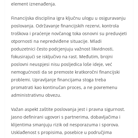
element iznenađenja.
Financijska disciplina igra ključnu ulogu u osiguravanju
poslovanja. Održavanje financijskih rezervi, kontrola
troškova i praćenje novčanog toka osnovni su preduvjeti
otpornosti na nepredviđene situacije. Mladi
poduzetnici često podcjenjuju važnost likvidnosti,
fokusirajući se isključivo na rast. Međutim, brojni
poslovni neuspjesi nisu posljedica loše ideje, već
nemogućnosti da se premoste kratkoročni financijski
problemi. Upravljanje financijama stoga treba
promatrati kao kontinučan proces, a ne povremenu
administrativnu obvezu.
Važan aspekt zaštite poslovanja jest i pravna sigurnost.
Jasno definirani ugovori s partnerima, dobavljačima i
klijentima smanjuju rizik od nesporazuma i sporova.
Usklađenost s propisima, posebice u područjima