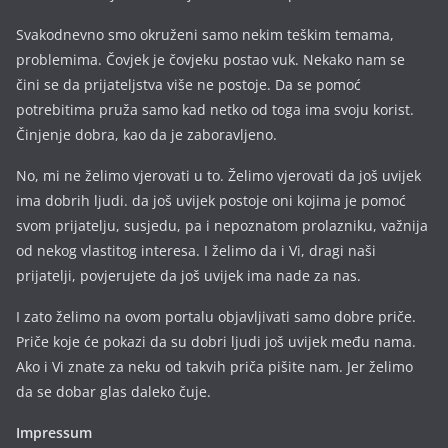
Svakodnevno smo okruženi samo nekim teškim temama,
problemima. Čovjek je čovjeku postao vuk. Nekako nam se
čini se da prijateljstva više ne postoje. Da se pomoć
potrebitima pruža samo kad netko od toga ima svoju korist.
Činjenje dobra, kao da je zaboravljeno.
No, mi ne želimo vjerovati u to. Želimo vjerovati da još uvijek
ima dobrih ljudi. da još uvijek postoje oni kojima je pomoć
svom prijatelju, susjedu, pa i nepoznatom prolazniku, važnija
od nekog vlastitog interesa. I želimo da i Vi, dragi naši
prijatelji, povjerujete da još uvijek ima nade za nas.
I zato želimo na ovom portalu objavljivati samo dobre priče.
Priče koje će pokazi da su dobri ljudi još uvijek među nama.
Ako i Vi znate za neku od takvih priča pišite nam. Jer želimo
da se dobar glas daleko čuje.
Impressum