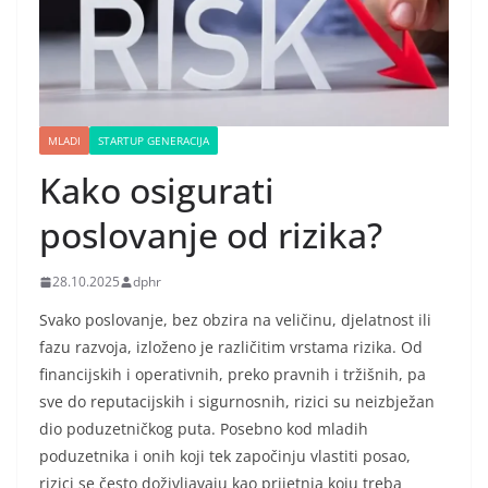
MLADI
STARTUP GENERACIJA
Kako osigurati
poslovanje od rizika?
28.10.2025
dphr
Svako poslovanje, bez obzira na veličinu, djelatnost ili
fazu razvoja, izloženo je različitim vrstama rizika. Od
financijskih i operativnih, preko pravnih i tržišnih, pa
sve do reputacijskih i sigurnosnih, rizici su neizbježan
dio poduzetničkog puta. Posebno kod mladih
poduzetnika i onih koji tek započinju vlastiti posao,
rizici se često doživljavaju kao prijetnja koju treba