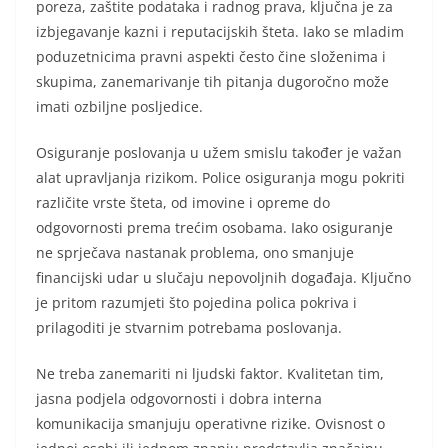
poreza, zaštite podataka i radnog prava, ključna je za
izbjegavanje kazni i reputacijskih šteta. Iako se mladim
poduzetnicima pravni aspekti često čine složenima i
skupima, zanemarivanje tih pitanja dugoročno može
imati ozbiljne posljedice.
Osiguranje poslovanja u užem smislu također je važan
alat upravljanja rizikom. Police osiguranja mogu pokriti
različite vrste šteta, od imovine i opreme do
odgovornosti prema trećim osobama. Iako osiguranje
ne sprječava nastanak problema, ono smanjuje
financijski udar u slučaju nepovoljnih događaja. Ključno
je pritom razumjeti što pojedina polica pokriva i
prilagoditi je stvarnim potrebama poslovanja.
Ne treba zanemariti ni ljudski faktor. Kvalitetan tim,
jasna podjela odgovornosti i dobra interna
komunikacija smanjuju operativne rizike. Ovisnost o