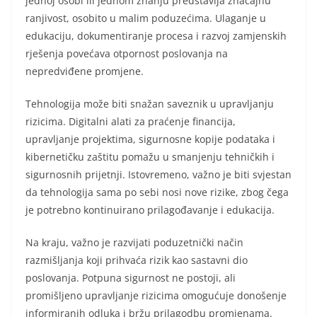
jednoj osobi ili jednom znanju predstavlja značajnu
ranjivost, osobito u malim poduzećima. Ulaganje u
edukaciju, dokumentiranje procesa i razvoj zamjenskih
rješenja povećava otpornost poslovanja na
nepredviđene promjene.
Tehnologija može biti snažan saveznik u upravljanju
rizicima. Digitalni alati za praćenje financija,
upravljanje projektima, sigurnosne kopije podataka i
kibernetičku zaštitu pomažu u smanjenju tehničkih i
sigurnosnih prijetnji. Istovremeno, važno je biti svjestan
da tehnologija sama po sebi nosi nove rizike, zbog čega
je potrebno kontinuirano prilagođavanje i edukacija.
Na kraju, važno je razvijati poduzetnički način
razmišljanja koji prihvaća rizik kao sastavni dio
poslovanja. Potpuna sigurnost ne postoji, ali
promišljeno upravljanje rizicima omogućuje donošenje
informiranih odluka i bržu prilagodbu promjenama.