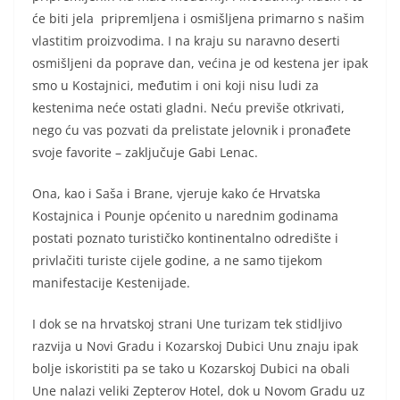
će biti jela pripremljena i osmišljena primarno s našim
vlastitim proizvodima. I na kraju su naravno deserti
osmišljeni da poprave dan, većina je od kestena jer ipak
smo u Kostajnici, međutim i oni koji nisu ludi za
kestenima neće ostati gladni. Neću previše otkrivati,
nego ću vas pozvati da prelistate jelovnik i pronađete
svoje favorite – zaključuje Gabi Lenac.
Ona, kao i Saša i Brane, vjeruje kako će Hrvatska
Kostajnica i Pounje općenito u narednim godinama
postati poznato turističko kontinentalno odredište i
privlačiti turiste cijele godine, a ne samo tijekom
manifestacije Kestenijade.
I dok se na hrvatskoj strani Une turizam tek stidljivo
razvija u Novi Gradu i Kozarskoj Dubici Unu znaju ipak
bolje iskoristiti pa se tako u Kozarskoj Dubici na obali
Une nalazi veliki Zepterov Hotel, dok u Novom Gradu uz