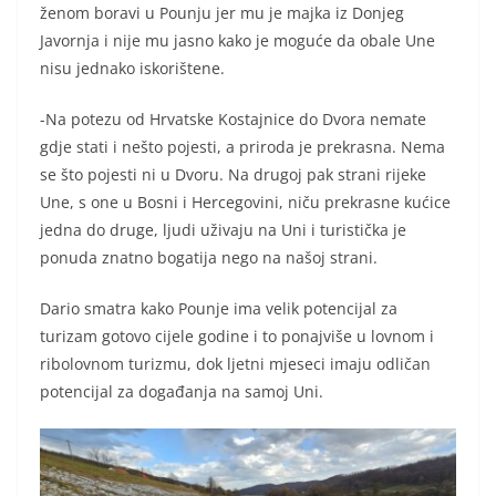
ženom boravi u Pounju jer mu je majka iz Donjeg
Javornja i nije mu jasno kako je moguće da obale Une
nisu jednako iskorištene.
-Na potezu od Hrvatske Kostajnice do Dvora nemate
gdje stati i nešto pojesti, a priroda je prekrasna. Nema
se što pojesti ni u Dvoru. Na drugoj pak strani rijeke
Une, s one u Bosni i Hercegovini, niču prekrasne kućice
jedna do druge, ljudi uživaju na Uni i turistička je
ponuda znatno bogatija nego na našoj strani.
Dario smatra kako Pounje ima velik potencijal za
turizam gotovo cijele godine i to ponajviše u lovnom i
ribolovnom turizmu, dok ljetni mjeseci imaju odličan
potencijal za događanja na samoj Uni.