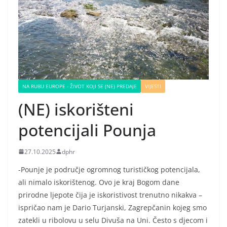
NA RUBU EUROPE - ŽIVOT KOJI SE (NE) PREDAJE
VIJESTI
(NE) iskorišteni
potencijali Pounja
27.10.2025
dphr
-Pounje je područje ogromnog turističkog potencijala,
ali nimalo iskorištenog. Ovo je kraj Bogom dane
prirodne ljepote čija je iskoristivost trenutno nikakva –
ispričao nam je Dario Turjanski, Zagrepčanin kojeg smo
zatekli u ribolovu u selu Divuša na Uni. Često s djecom i