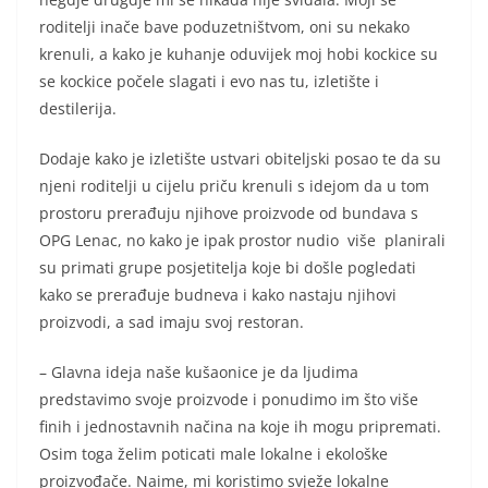
roditelji inače bave poduzetništvom, oni su nekako
krenuli, a kako je kuhanje oduvijek moj hobi kockice su
se kockice počele slagati i evo nas tu, izletište i
destilerija.
Dodaje kako je izletište ustvari obiteljski posao te da su
njeni roditelji u cijelu priču krenuli s idejom da u tom
prostoru prerađuju njihove proizvode od bundava s
OPG Lenac, no kako je ipak prostor nudio više planirali
su primati grupe posjetitelja koje bi došle pogledati
kako se prerađuje budneva i kako nastaju njihovi
proizvodi, a sad imaju svoj restoran.
– Glavna ideja naše kušaonice je da ljudima
predstavimo svoje proizvode i ponudimo im što više
finih i jednostavnih načina na koje ih mogu pripremati.
Osim toga želim poticati male lokalne i ekološke
proizvođače. Naime, mi koristimo svježe lokalne