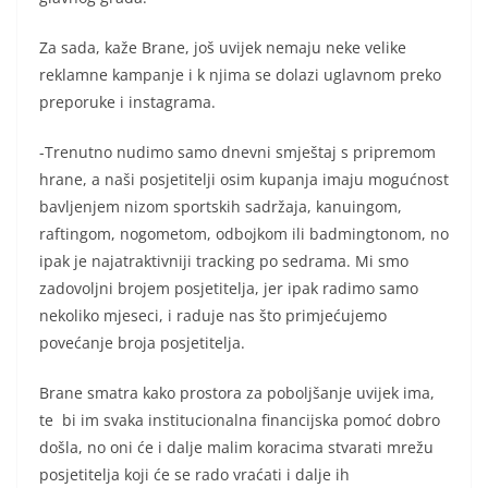
Za sada, kaže Brane, još uvijek nemaju neke velike
reklamne kampanje i k njima se dolazi uglavnom preko
preporuke i instagrama.
-Trenutno nudimo samo dnevni smještaj s pripremom
hrane, a naši posjetitelji osim kupanja imaju mogućnost
bavljenjem nizom sportskih sadržaja, kanuingom,
raftingom, nogometom, odbojkom ili badmingtonom, no
ipak je najatraktivniji tracking po sedrama. Mi smo
zadovoljni brojem posjetitelja, jer ipak radimo samo
nekoliko mjeseci, i raduje nas što primjećujemo
povećanje broja posjetitelja.
Brane smatra kako prostora za poboljšanje uvijek ima,
te bi im svaka institucionalna financijska pomoć dobro
došla, no oni će i dalje malim koracima stvarati mrežu
posjetitelja koji će se rado vraćati i dalje ih