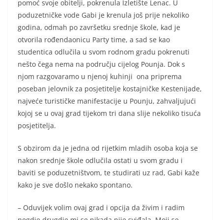
pomoć svoje obitelji, pokrenula Izletište Lenac. U
poduzetničke vode Gabi je krenula još prije nekoliko
godina, odmah po završetku srednje škole, kad je
otvorila rođendaonicu Party time, a sad se kao
studentica odlučila u svom rodnom gradu pokrenuti
nešto čega nema na području cijelog Pounja. Dok s
njom razgovaramo u njenoj kuhinji ona priprema
poseban jelovnik za posjetitelje kostajničke Kestenijade,
najveće turističke manifestacije u Pounju, zahvaljujući
kojoj se u ovaj grad tijekom tri dana slije nekoliko tisuća
posjetitelja.
S obzirom da je jedna od rijetkim mladih osoba koja se
nakon srednje škole odlučila ostati u svom gradu i
baviti se poduzetništvom, te studirati uz rad, Gabi kaže
kako je sve došlo nekako spontano.
– Oduvijek volim ovaj grad i opcija da živim i radim
negdje drugdje mi se nikada nije sviđala. Moji se