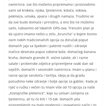
namirnice, sve što možemo pripremamo i proizvodimo
sami od kroketa, njoka, tjestenine, kolača, sokova,
pekmeza, umaka, ajvara i drugih namaza. Trudimo se
da sve bude domaće i prirodno, a ono što ne možemo
sami, nabavimo od lokalnih OPG-ova. Trenutni plan je
da ujutro imamo nešto u stilu „bruncha“ u kojem bismo
osim nekih tradicionalnih opcija za doručak poput
domaćih jaja sa špekom i palente nudili i zdravije
inačice deserata poput zobene kaše, domaćieg banana
kruha, domaće granole ili voćne salate, ali i razne
salate i proteinske zdjelice pripremljene svaki dan od
svježih, domaćih i sezonskih namirnica. Imam u planu i
razne opcije sendviča i tortilja, ideja je da gradu
ponudimo neke zdravije i bolje opcije za gablec. Kada je
riječ o ručku i večeri tu imam više od 10 opcija za naše
„Kostajničke pletenice“, koje su ustvari zamjena za
tjesteninu, ali tu će biti i 15-tak domaćih jela
pripremljenih na malo moderniji i inovativniji način i to