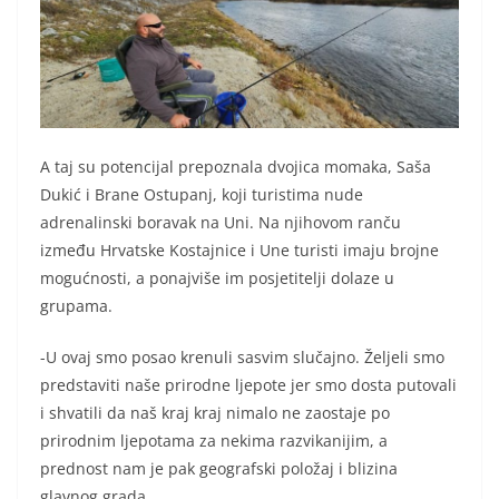
A taj su potencijal prepoznala dvojica momaka, Saša
Dukić i Brane Ostupanj, koji turistima nude
adrenalinski boravak na Uni. Na njihovom ranču
između Hrvatske Kostajnice i Une turisti imaju brojne
mogućnosti, a ponajviše im posjetitelji dolaze u
grupama.
-U ovaj smo posao krenuli sasvim slučajno. Željeli smo
predstaviti naše prirodne ljepote jer smo dosta putovali
i shvatili da naš kraj kraj nimalo ne zaostaje po
prirodnim ljepotama za nekima razvikanijim, a
prednost nam je pak geografski položaj i blizina
glavnog grada.