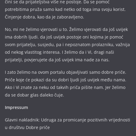
čini se da prijateljstva više ne postoje. Da se pomoć
potrebitima pruža samo kad netko od toga ima svoju korist.
Činjenje dobra, kao da je zaboravljeno.
No, mi ne želimo vjerovati u to. Želimo vjerovati da još uvijek
ima dobrih ljudi. da još uvijek postoje oni kojima je pomoć
svom prijatelju, susjedu, pa i nepoznatom prolazniku, važnija
od nekog vlastitog interesa. I želimo da i Vi, dragi naši
prijatelji, povjerujete da još uvijek ima nade za nas.
I zato želimo na ovom portalu objavljivati samo dobre priče.
Priče koje će pokazi da su dobri ljudi još uvijek među nama.
Ako i Vi znate za neku od takvih priča pišite nam. Jer želimo
da se dobar glas daleko čuje.
Impressum
Glavni nakladnik: Udruga za promicanje pozitivnih vrijednosti
u društvu Dobre priče