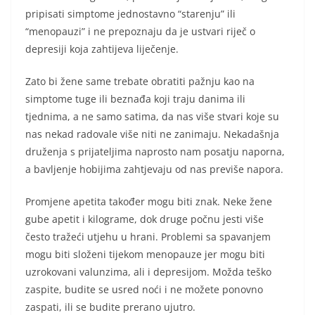
pripisati simptome jednostavno “starenju” ili
“menopauzi” i ne prepoznaju da je ustvari riječ o
depresiji koja zahtijeva liječenje.
Zato bi žene same trebate obratiti pažnju kao na
simptome tuge ili beznađa koji traju danima ili
tjednima, a ne samo satima, da nas više stvari koje su
nas nekad radovale više niti ne zanimaju. Nekadašnja
druženja s prijateljima naprosto nam posatju naporna,
a bavljenje hobijima zahtjevaju od nas previše napora.
Promjene apetita također mogu biti znak. Neke žene
gube apetit i kilograme, dok druge počnu jesti više
često tražeći utjehu u hrani. Problemi sa spavanjem
mogu biti složeni tijekom menopauze jer mogu biti
uzrokovani valunzima, ali i depresijom. Možda teško
zaspite, budite se usred noći i ne možete ponovno
zaspati, ili se budite prerano ujutro.