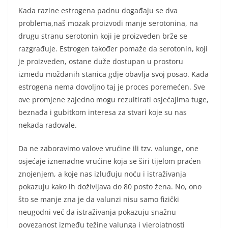
Kada razine estrogena padnu događaju se dva
problema,naš mozak proizvodi manje serotonina, na
drugu stranu serotonin koji je proizveden brže se
razgrađuje. Estrogen također pomaže da serotonin, koji
je proizveden, ostane duže dostupan u prostoru
između moždanih stanica gdje obavlja svoj posao. Kada
estrogena nema dovoljno taj je proces poremećen. Sve
ove promjene zajedno mogu rezultirati osjećajima tuge,
beznađa i gubitkom interesa za stvari koje su nas
nekada radovale.
Da ne zaboravimo valove vrućine ili tzv. valunge, one
osjećaje iznenadne vrućine koja se širi tijelom praćen
znojenjem, a koje nas izluđuju noću i istraživanja
pokazuju kako ih doživljava do 80 posto žena. No, ono
što se manje zna je da valunzi nisu samo fizički
neugodni već da istraživanja pokazuju snažnu
povezanost između težine valunga i vjerojatnosti