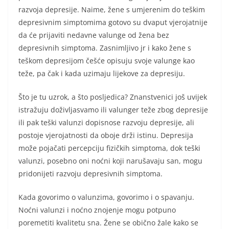
razvoja depresije. Naime, žene s umjerenim do teškim
depresivnim simptomima gotovo su dvaput vjerojatnije
da će prijaviti nedavne valunge od žena bez
depresivnih simptoma. Zasnimljivo jr i kako žene s
teškom depresijom češće opisuju svoje valunge kao
teže, pa čak i kada uzimaju lijekove za depresiju.
Što je tu uzrok, a što posljedica? Znanstvenici još uvijek
istražuju doživljasvamo ili valunger teže zbog depresije
ili pak teški valunzi dopisnose razvoju depresije, ali
postoje vjerojatnosti da oboje drži istinu. Depresija
može pojačati percepciju fizičkih simptoma, dok teški
valunzi, posebno oni noćni koji narušavaju san, mogu
pridonijeti razvoju depresivnih simptoma.
Kada govorimo o valunzima, govorimo i o spavanju.
Noćni valunzi i noćno znojenje mogu potpuno
poremetiti kvalitetu sna. Žene se obično žale kako se