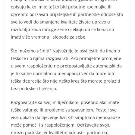
opisuju kako im je teško biti prisutne kao majke ili
općenito održavati prijateljske ili partnerske odnose što
sve to vodi do smanjene kvalitete života upravo u
razdoblju kada mnoge žene očekuju da će konačno
imati više vremena i slobode za sebe.
Što možemo učiniti? Najvažnije je osvijestiti da imamo
teškoće i o njima razgovarati. Ako primijetite promjene
u svom raspoloženju ne pretpostavljajte automatski da
je to samo normalno u menopauzi već da može biti i
teška depresija što nije nešto kroz što morate prolaziti
bez podrške i liječenja.
Razgovarajte sa svojim liječnikom, posebno ako imate
teške valunge ili probleme sa spavanjem. Postoji sve
više dokaza da liječenje fizičkih simptoma menopauze
može pomoći i s raspoloženjem. Održavajte svoju
mrežu podrške jer kvalitetni odnosi s partnerom,