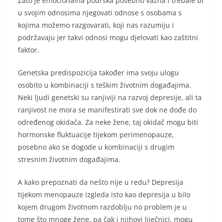
Zato je emocionalna podrška posebno važna i trebale bi
u svojim odnosima njegovati odnose s osobama s
kojima možemo razgovarati, koji nas razumiju i
podržavaju jer takvi odnosi mogu djelovati kao zaštitni
faktor.
Genetska predispozicija također ima svoju ulogu
osobito u kombinaciji s teškim životnim događajima.
Neki ljudi genetski su ranjiviji na razvoj depresije, ali ta
ranjivost ne mora se manifestirati sve dok ne dođe do
određenog okidača. Za neke žene, taj okidač mogu biti
hormonske fluktuacije tijekom perimenopauze,
posebno ako se dogode u kombinaciji s drugim
stresnim životnim događajima.
A kako prepoznati da nešto nije u redu? Depresija
tijekom menopauze izgleda isto kao depresija u bilo
kojem drugom životnom razdoblju no problem je u
tome što mnoge žene, pa čak i njihovi liječnici, mogu