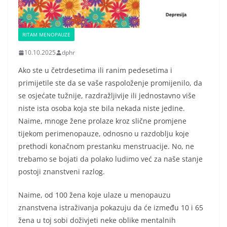
RITAM MENOPAUZE
10.10.2025
dphr
Ako ste u četrdesetima ili ranim pedesetima i
primijetile ste da se vaše raspoloženje promijenilo, da
se osjećate tužnije, razdražljivije ili jednostavno više
niste ista osoba koja ste bila nekada niste jedine.
Naime, mnoge žene prolaze kroz slične promjene
tijekom perimenopauze, odnosno u razdoblju koje
prethodi konačnom prestanku menstruacije. No, ne
trebamo se bojati da polako ludimo već za naše stanje
postoji znanstveni razlog.
Naime, od 100 žena koje ulaze u menopauzu
znanstvena istraživanja pokazuju da će između 10 i 65
žena u toj sobi doživjeti neke oblike mentalnih