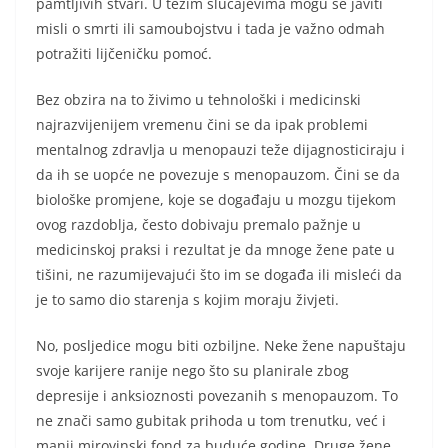
pamtljivih stvari. U težim slučajevima mogu se javiti
misli o smrti ili samoubojstvu i tada je važno odmah
potražiti lijčeničku pomoć.
Bez obzira na to živimo u tehnološki i medicinski
najrazvijenijem vremenu čini se da ipak problemi
mentalnog zdravlja u menopauzi teže dijagnosticiraju i
da ih se uopće ne povezuje s menopauzom. Čini se da
biološke promjene, koje se događaju u mozgu tijekom
ovog razdoblja, često dobivaju premalo pažnje u
medicinskoj praksi i rezultat je da mnoge žene pate u
tišini, ne razumijevajući što im se događa ili misleći da
je to samo dio starenja s kojim moraju živjeti.
No, posljedice mogu biti ozbiljne. Neke žene napuštaju
svoje karijere ranije nego što su planirale zbog
depresije i anksioznosti povezanih s menopauzom. To
ne znači samo gubitak prihoda u tom trenutku, već i
manji mirovinski fond za buduće godine. Druge žene