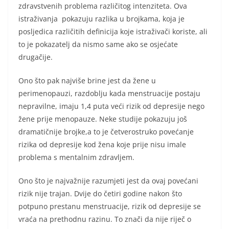
zdravstvenih problema različitog intenziteta. Ova
istraživanja pokazuju razlika u brojkama, koja je
posljedica različitih definicija koje istraživači koriste, ali
to je pokazatelj da nismo same ako se osjećate
drugačije.
Ono što pak najviše brine jest da žene u
perimenopauzi, razdoblju kada menstruacije postaju
nepravilne, imaju 1,4 puta veći rizik od depresije nego
žene prije menopauze. Neke studije pokazuju još
dramatičnije brojke,a to je četverostruko povećanje
rizika od depresije kod žena koje prije nisu imale
problema s mentalnim zdravljem.
Ono što je najvažnije razumjeti jest da ovaj povećani
rizik nije trajаn. Dvije do četiri godine nakon što
potpuno prestanu menstruacije, rizik od depresije se
vraća na prethodnu razinu. To znači da nije riječ o