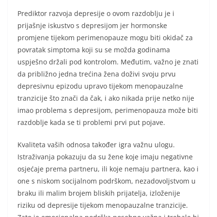
Prediktor razvoja depresije o ovom razdoblju je i
prijašnje iskustvo s depresijom jer hormonske
promjene tijekom perimenopauze mogu biti okidač za
povratak simptoma koji su se možda godinama
uspješno držali pod kontrolom. Međutim, važno je znati
da približno jedna trećina žena doživi svoju prvu
depresivnu epizodu upravo tijekom menopauzalne
tranzicije što znači da čak, i ako nikada prije netko nije
imao problema s depresijom, perimenopauza može biti
razdoblje kada se ti problemi prvi put pojave.
Kvaliteta vaših odnosa također igra važnu ulogu.
Istraživanja pokazuju da su žene koje imaju negativne
osjećaje prema partneru, ili koje nemaju partnera, kao i
one s niskom socijalnom podrškom, nezadovoljstvom u
braku ili malim brojem bliskih prijatelja, izloženije
riziku od depresije tijekom menopauzalne tranzicije.