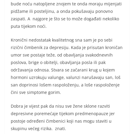
bude noću natopljene znojem te onda moraju mijenjati
pidžame ili posteljinu, a onda pokušavaju ponovno
zaspati. A najgore je što se to može događati nekoliko
puta tijekom noći.
Kronični nedostatak kvalitetnog sna sam je po sebi
rizični čimbenik za depresiju. Kada je prisutan kroničan
umor sve postaje teže, od obavljanja svakodnevnih
poslova, brige o obitelji, obavljanja posla ili pak
održavanja odnosa. Stvara se začarani krug u kojem
hormoni uzrokuju valunge, valunzi narušavaju san, loš
san doprinosi lošem raspoloženju, a loše raspoloženje
čini sve simptome gorim.
Dobra je vijest pak da nisu sve žene sklone razviti
depresivne poremećaje tijekom predmenopauze jer
postoje određeni čimbenici koji nas mogu staviti u
skupinu većeg rizika. znati.