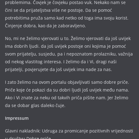
problemima. Čovjek je čovjeku postao vuk. Nekako nam se
čini se da prijateljstva više ne postoje. Da se pomoć
potrebitima pruža samo kad netko od toga ima svoju korist.
Činjenje dobra, kao da je zaboravljeno.
No, mi ne želimo vjerovati u to. Želimo vjerovati da još uvijek
ima dobrih ljudi. da još uvijek postoje oni kojima je pomoć
svom prijatelju, susjedu, pa i nepoznatom prolazniku, važnija
od nekog vlastitog interesa. I želimo da i Vi, dragi naši
prijatelji, povjerujete da još uvijek ima nade za nas.
I zato želimo na ovom portalu objavljivati samo dobre priče.
Priče koje će pokazi da su dobri ljudi još uvijek među nama.
Ako i Vi znate za neku od takvih priča pišite nam. Jer želimo
da se dobar glas daleko čuje.
Impressum
Glavni nakladnik: Udruga za promicanje pozitivnih vrijednosti
u društvu Dobre priče