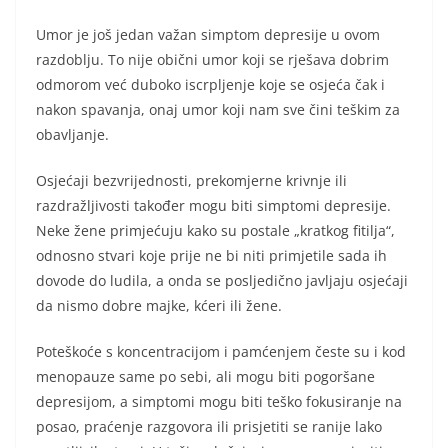
Umor je još jedan važan simptom depresije u ovom
razdoblju. To nije obični umor koji se rješava dobrim
odmorom već duboko iscrpljenje koje se osjeća čak i
nakon spavanja, onaj umor koji nam sve čini teškim za
obavljanje.
Osjećaji bezvrijednosti, prekomjerne krivnje ili
razdražljivosti također mogu biti simptomi depresije.
Neke žene primjećuju kako su postale „kratkog fitilja“,
odnosno stvari koje prije ne bi niti primjetile sada ih
dovode do ludila, a onda se posljedično javljaju osjećaji
da nismo dobre majke, kćeri ili žene.
Poteškoće s koncentracijom i pamćenjem česte su i kod
menopauze same po sebi, ali mogu biti pogoršane
depresijom, a simptomi mogu biti teško fokusiranje na
posao, praćenje razgovora ili prisjetiti se ranije lako