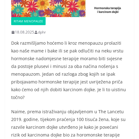
RITAM MENOPAUZE
18.08.2025
dphr
Dok razmišljamo hoćemo li kroz menopauzu prolaziti
kao naše mame i bake ili se pak odlučiti na neku vrstu
hormonske nadomjesne terapije moramo biti svjesne
da postoje plusevi i minusi za oba načina nošenja s
menopauzom. Jedan od razloga zbog kojih se ipak
pribojavamo hormonske terapije jest uvriježena priča
kako ćemo od njih dobiti karcinom dojke. Je li to uistinu
točno?
Naime, prema istraživanju objavljenom u The Lancetu
2019. godine, tijekom praćenja 100 tisuća žena, koje su
razvile karcinom dojke utvrđeno je kako je povećani
rizik od karcinoma dojke bio za horomonske terapije