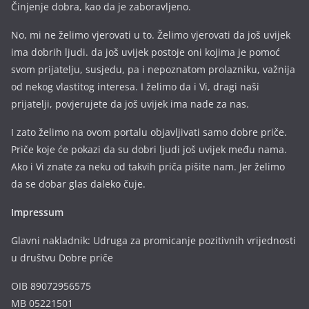
Činjenje dobra, kao da je zaboravljeno.
No, mi ne želimo vjerovati u to. Želimo vjerovati da još uvijek
ima dobrih ljudi. da još uvijek postoje oni kojima je pomoć
svom prijatelju, susjedu, pa i nepoznatom prolazniku, važnija
od nekog vlastitog interesa. I želimo da i Vi, dragi naši
prijatelji, povjerujete da još uvijek ima nade za nas.
I zato želimo na ovom portalu objavljivati samo dobre priče.
Priče koje će pokazi da su dobri ljudi još uvijek među nama.
Ako i Vi znate za neku od takvih priča pišite nam. Jer želimo
da se dobar glas daleko čuje.
Impressum
Glavni nakladnik: Udruga za promicanje pozitivnih vrijednosti
u društvu Dobre priče
OIB 89072956575
MB 05221501