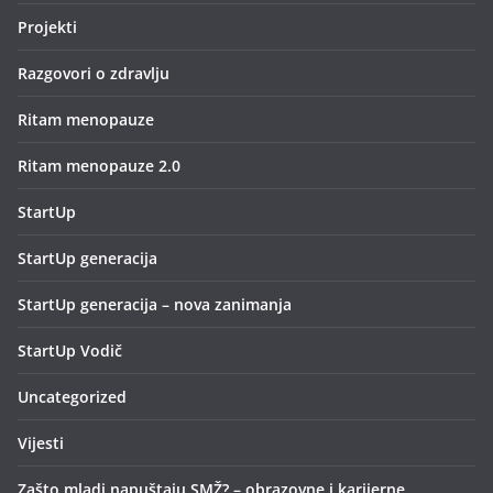
Projekti
Razgovori o zdravlju
Ritam menopauze
Ritam menopauze 2.0
StartUp
StartUp generacija
StartUp generacija – nova zanimanja
StartUp Vodič
Uncategorized
Vijesti
Zašto mladi napuštaju SMŽ? – obrazovne i karijerne