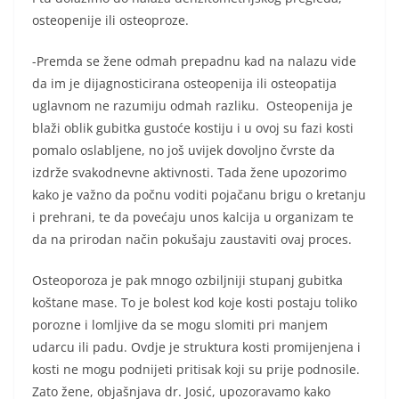
osteopenije ili osteoproze.
-Premda se žene odmah prepadnu kad na nalazu vide
da im je dijagnosticirana osteopenija ili osteopatija
uglavnom ne razumiju odmah razliku. Osteopenija je
blaži oblik gubitka gustoće kostiju i u ovoj su fazi kosti
pomalo oslabljene, no još uvijek dovoljno čvrste da
izdrže svakodnevne aktivnosti. Tada žene upozorimo
kako je važno da počnu voditi pojačanu brigu o kretanju
i prehrani, te da povećaju unos kalcija u organizam te
da na prirodan način pokušaju zaustaviti ovaj proces.
Osteoporoza je pak mnogo ozbiljniji stupanj gubitka
koštane mase. To je bolest kod koje kosti postaju toliko
porozne i lomljive da se mogu slomiti pri manjem
udarcu ili padu. Ovdje je struktura kosti promijenjena i
kosti ne mogu podnijeti pritisak koji su prije podnosile.
Zato žene, objašnjava dr. Josić, upozoravamo kako