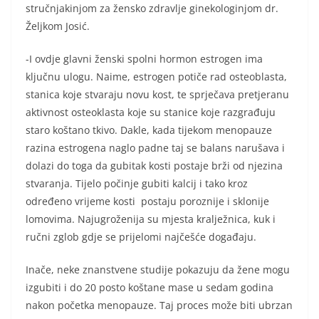
stručnjakinjom za žensko zdravlje ginekologinjom dr.
Željkom Josić.
-I ovdje glavni ženski spolni hormon estrogen ima
ključnu ulogu. Naime, estrogen potiče rad osteoblasta,
stanica koje stvaraju novu kost, te sprječava pretjeranu
aktivnost osteoklasta koje su stanice koje razgrađuju
staro koštano tkivo. Dakle, kada tijekom menopauze
razina estrogena naglo padne taj se balans narušava i
dolazi do toga da gubitak kosti postaje brži od njezina
stvaranja. Tijelo počinje gubiti kalcij i tako kroz
određeno vrijeme kosti postaju poroznije i sklonije
lomovima. Najugroženija su mjesta kralježnica, kuk i
ručni zglob gdje se prijelomi najčešće događaju.
Inače, neke znanstvene studije pokazuju da žene mogu
izgubiti i do 20 posto koštane mase u sedam godina
nakon početka menopauze. Taj proces može biti ubrzan