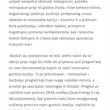
uslijed nasljedne sklonosti osteoporozi, početka
menopauze prije 45.godine života, niske tjelesne težine,
dugotrajnog sjedenja, pušenja, pretjeranog unosa
alkohola te nedostatka kalcija i vitamina D u prehrani.
Rizik povećavaju i određeni lijekovi, primjerice
dugotrajno uzimanje kortikosteroida, kao i kronične
bolesti štitnjače ili crijeva koje otežavaju apsorpciju
hranjivih tvari.
-Budući da osteoporoza ne boli, jedini način da se
otkrije prije nego što dođe do prijeloma jest pregled koji
se zove denzitometrija kojom se mjeri mineralna
gustoća kostiju. To je jednostavan, neinvazivan i
bezbolan pregled koji traje svega nekoliko minuta, a
provodi ga specijalist radiologije ili fizijatar. Pregled se
najčešće radi pomoću DEXA uređaja (Dual Energy X-ray
Absorptiometry), koji pomoću male doze rendgenskog
zračenja precizno mjeri gustoću kostiju, najčešće na