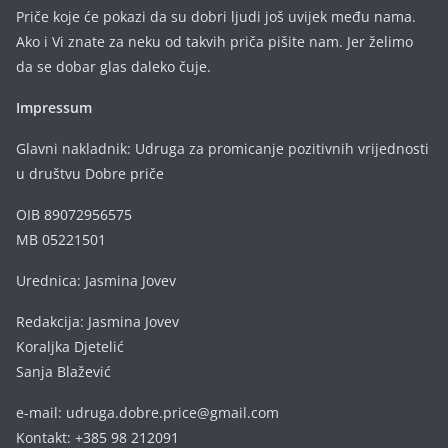
Priče koje će pokazi da su dobri ljudi još uvijek među nama.
Ako i Vi znate za neku od takvih priča pišite nam. Jer želimo
da se dobar glas daleko čuje.
Impressum
Glavni nakladnik: Udruga za promicanje pozitivnih vrijednosti
u društvu Dobre priče
OIB 89072956575
MB 05221501
Urednica: Jasmina Jovev
Redakcija: Jasmina Jovev
Koraljka Djetelić
Sanja Blažević
e-mail: udruga.dobre.price@gmail.com
Kontakt: +385 98 212091