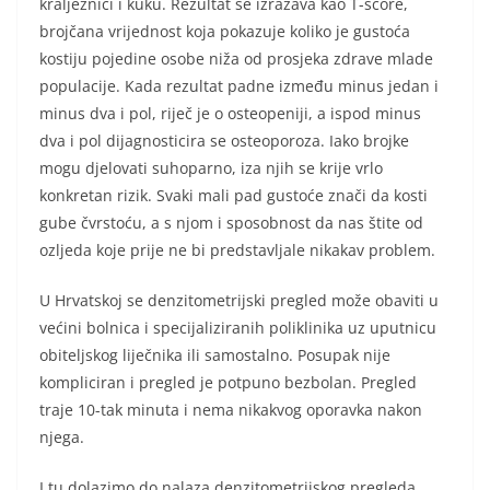
kralježnici i kuku. Rezultat se izražava kao T-score,
brojčana vrijednost koja pokazuje koliko je gustoća
kostiju pojedine osobe niža od prosjeka zdrave mlade
populacije. Kada rezultat padne između minus jedan i
minus dva i pol, riječ je o osteopeniji, a ispod minus
dva i pol dijagnosticira se osteoporoza. Iako brojke
mogu djelovati suhoparno, iza njih se krije vrlo
konkretan rizik. Svaki mali pad gustoće znači da kosti
gube čvrstoću, a s njom i sposobnost da nas štite od
ozljeda koje prije ne bi predstavljale nikakav problem.
U Hrvatskoj se denzitometrijski pregled može obaviti u
većini bolnica i specijaliziranih poliklinika uz uputnicu
obiteljskog liječnika ili samostalno. Posupak nije
kompliciran i pregled je potpuno bezbolan. Pregled
traje 10-tak minuta i nema nikakvog oporavka nakon
njega.
I tu dolazimo do nalaza denzitometrijskog pregleda,