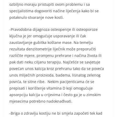
ozbiljno moraju pristupiti ovom problemu i sa
specijalistima dogovoriti načine liječenja kako bi se
potaknulo stvaranje nove kosti.
-Pravodobna dijagnoza osteopenije ili osteoporoze
ključna je jer omogućuje usporavanje ili čak
zaustavljanje gubitka koštane mase. Na temelju
rezultata denzitometrije liječnik može preporučiti
različite mjere, promjenu prehrane i načina života ili
pak dati neku ciljanu terapiju. Najčešće se savjetuje
povećan unos kalcija kroz prehranu tako da se poveća
unos mliječnih proizvoda, badema, lisnatog zelenog
povrća, te sitne ribe. Nekim pacijenticama će se
prepisati i korištenje vitamina D koji omogućuje
apsorpciju kalcija u crijevima i često ga je u zimskim
mjesecima potrebno nadoknađivati.
-Briga o zdravlju kostiju ne bi smjela započeti tek kad