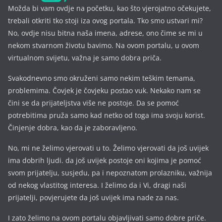
Možda bi vam ovdje na početku, kao što vjerojatno očekujete,
trebali otkriti tko stoji iza ovog portala. Tko smo ustvari mi?
No, ovdje nisu bitna naša imena, a
drese, ono čime se mi u
nekom stvarnom životu bavimo. Na ovom portalu, u ovom
virtualnom svijetu, važna je samo dobra priča.
Svakodnevno smo okruženi samo nekim teškim temama,
problemima. Čovjek je čovjeku postao vuk. Nekako nam se
čini se da prijateljstva više ne postoje. Da se pomoć
potrebitima pruža samo kad netko od toga ima svoju korist.
Činjenje dobra, kao da je zaboravljeno.
No, mi ne želimo vjerovati u to. Želimo vjerovati da još uvijek
ima dobrih ljudi. da još uvijek postoje oni kojima je pomoć
svom prijatelju, susjedu, pa i nepoznatom prolazniku, važnija
od nekog vlastitog interesa. I želimo da i Vi, dragi naši
prijatelji, povjerujete da još uvijek ima nade za nas.
I zato želimo na ovom portalu objavljivati samo dobre priče.