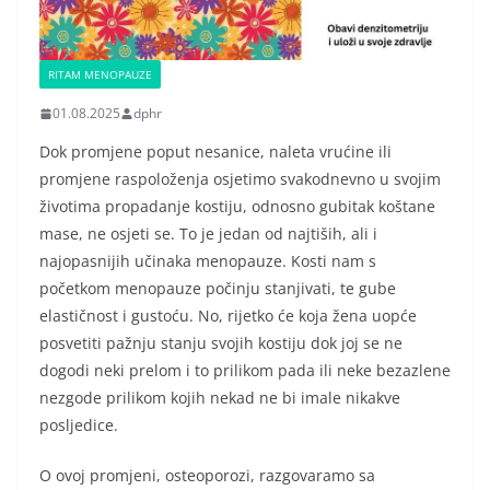
RITAM MENOPAUZE
01.08.2025
dphr
Dok promjene poput nesanice, naleta vrućine ili
promjene raspoloženja osjetimo svakodnevno u svojim
životima propadanje kostiju, odnosno gubitak koštane
mase, ne osjeti se. To je jedan od najtiših, ali i
najopasnijih učinaka menopauze. Kosti nam s
početkom menopauze počinju stanjivati, te gube
elastičnost i gustoću. No, rijetko će koja žena uopće
posvetiti pažnju stanju svojih kostiju dok joj se ne
dogodi neki prelom i to prilikom pada ili neke bezazlene
nezgode prilikom kojih nekad ne bi imale nikakve
posljedice.
O ovoj promjeni, osteoporozi, razgovaramo sa