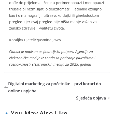
dođe do prijeloma i žene u perimenopauzi i menopauzi
trebale bi razmišljati o denzitometriji jednako ozbiljno
kao i o mamografiji, ultrazvuku dojki ili ginekološkom
pregledu jer ovaj pregled nije ništa manje važan za
žensko zdravlje i kvalitetu života.
Koraljka Djetelić/Jasmina Jovev
Članak je napisan uz financijsku potporu Agencije za
elektroničke medije iz Fonda za poticanje pluralizma i
raznovrsnosti elektroničkih medija za 2025. godinu
Digitalni marketing za početnike – prvi koraci do
online uspjeha
Sljedeća objava
You May Also Like