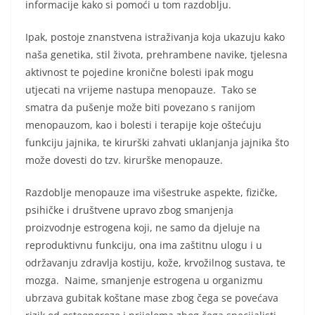
informacije kako si pomoći u tom razdoblju.
Ipak, postoje znanstvena istraživanja koja ukazuju kako
naša genetika, stil života, prehrambene navike, tjelesna
aktivnost te pojedine kronične bolesti ipak mogu
utjecati na vrijeme nastupa menopauze. Tako se
smatra da pušenje može biti povezano s ranijom
menopauzom, kao i bolesti i terapije koje oštećuju
funkciju jajnika, te kirurški zahvati uklanjanja jajnika što
može dovesti do tzv. kirurške menopauze.
Razdoblje menopauze ima višestruke aspekte, fizičke,
psihičke i društvene upravo zbog smanjenja
proizvodnje estrogena koji, ne samo da djeluje na
reproduktivnu funkciju, ona ima zaštitnu ulogu i u
održavanju zdravlja kostiju, kože, krvožilnog sustava, te
mozga. Naime, smanjenje estrogena u organizmu
ubrzava gubitak koštane mase zbog čega se povećava