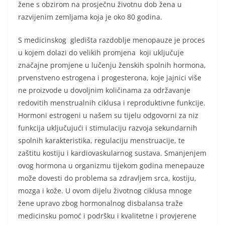
žene s obzirom na prosječnu životnu dob žena u
razvijenim zemljama koja je oko 80 godina.
S medicinskog gledišta razdoblje menopauze je proces
u kojem dolazi do velikih promjena koji uključuje
značajne promjene u lučenju ženskih spolnih hormona,
prvenstveno estrogena i progesterona, koje jajnici više
ne proizvode u dovoljnim količinama za održavanje
redovitih menstrualnih ciklusa i reproduktivne funkcije.
Hormoni estrogeni u našem su tijelu odgovorni za niz
funkcija uključujući i stimulaciju razvoja sekundarnih
spolnih karakteristika, regulaciju menstruacije, te
zaštitu kostiju i kardiovaskularnog sustava. Smanjenjem
ovog hormona u organizmu tijekom godina menepauze
može dovesti do problema sa zdravljem srca, kostiju,
mozga i kože. U ovom dijelu životnog ciklusa mnoge
žene upravo zbog hormonalnog disbalansa traže
medicinsku pomoć i podršku i kvalitetne i provjerene