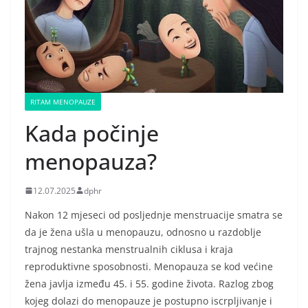
RITAM MENOPAUZE
Kada počinje
menopauza?
12.07.2025
dphr
Nakon 12 mjeseci od posljednje menstruacije smatra se
da je žena ušla u menopauzu, odnosno u razdoblje
trajnog nestanka menstrualnih ciklusa i kraja
reproduktivne sposobnosti. Menopauza se kod većine
žena javlja između 45. i 55. godine života. Razlog zbog
kojeg dolazi do menopauze je postupno iscrpljivanje i