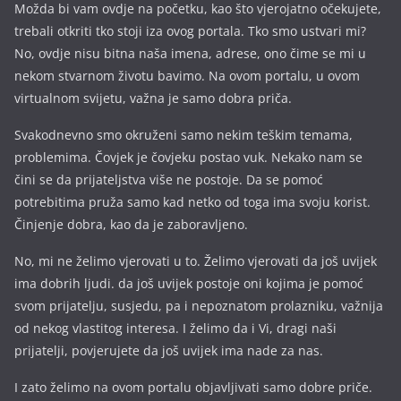
Možda bi vam ovdje na početku, kao što vjerojatno očekujete,
trebali otkriti tko stoji iza ovog portala. Tko smo ustvari mi?
No, ovdje nisu bitna naša imena, a
drese, ono čime se mi u
nekom stvarnom životu bavimo. Na ovom portalu, u ovom
virtualnom svijetu, važna je samo dobra priča.
Svakodnevno smo okruženi samo nekim teškim temama,
problemima. Čovjek je čovjeku postao vuk. Nekako nam se
čini se da prijateljstva više ne postoje. Da se pomoć
potrebitima pruža samo kad netko od toga ima svoju korist.
Činjenje dobra, kao da je zaboravljeno.
No, mi ne želimo vjerovati u to. Želimo vjerovati da još uvijek
ima dobrih ljudi. da još uvijek postoje oni kojima je pomoć
svom prijatelju, susjedu, pa i nepoznatom prolazniku, važnija
od nekog vlastitog interesa. I želimo da i Vi, dragi naši
prijatelji, povjerujete da još uvijek ima nade za nas.
I zato želimo na ovom portalu objavljivati samo dobre priče.