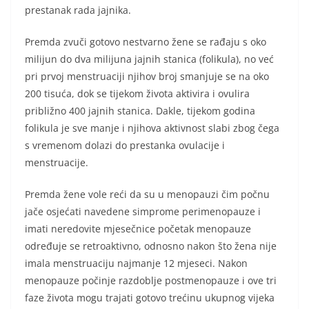
prestanak rada jajnika.
Premda zvuči gotovo nestvarno žene se rađaju s oko
milijun do dva milijuna jajnih stanica (folikula), no već
pri prvoj menstruaciji njihov broj smanjuje se na oko
200 tisuća, dok se tijekom života aktivira i ovulira
približno 400 jajnih stanica. Dakle, tijekom godina
folikula je sve manje i njihova aktivnost slabi zbog čega
s vremenom dolazi do prestanka ovulacije i
menstruacije.
Premda žene vole reći da su u menopauzi čim počnu
jače osjećati navedene simprome perimenopauze i
imati neredovite mjesečnice početak menopauze
određuje se retroaktivno, odnosno nakon što žena nije
imala menstruaciju najmanje 12 mjeseci. Nakon
menopauze počinje razdoblje postmenopauze i ove tri
faze života mogu trajati gotovo trećinu ukupnog vijeka