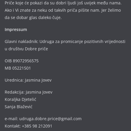
Priče koje će pokazi da su dobri ljudi još uvijek među nama.
Ako i Vi znate za neku od takvih priča pišite nam. Jer želimo
da se dobar glas daleko čuje.
Impressum
Glavni nakladnik: Udruga za promicanje pozitivnih vrijednosti
u društvu Dobre priče
OIB 89072956575
MB 05221501
Urednica: Jasmina Jovev
Redakcija: Jasmina Jovev
Koraljka Djetelić
Sanja Blažević
e-mail: udruga.dobre.price@gmail.com
Kontakt: +385 98 212091