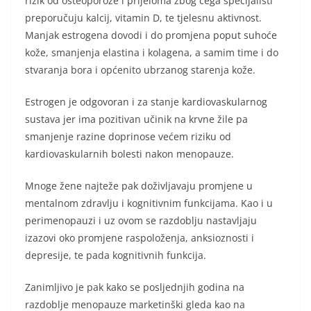
rizik od osteoporoze i prijeloma zbog čega specijalisti
preporučuju kalcij, vitamin D, te tjelesnu aktivnost.
Manjak estrogena dovodi i do promjena poput suhoće
kože, smanjenja elastina i kolagena, a samim time i do
stvaranja bora i općenito ubrzanog starenja kože.
Estrogen je odgovoran i za stanje kardiovaskularnog
sustava jer ima pozitivan učinik na krvne žile pa
smanjenje razine doprinose većem riziku od
kardiovaskularnih bolesti nakon menopauze.
Mnoge žene najteže pak doživljavaju promjene u
mentalnom zdravlju i kognitivnim funkcijama. Kao i u
perimenopauzi i uz ovom se razdoblju nastavljaju
izazovi oko promjene raspoloženja, anksioznosti i
depresije, te pada kognitivnih funkcija.
Zanimljivo je pak kako se posljednjih godina na
razdoblje menopauze marketinški gleda kao na