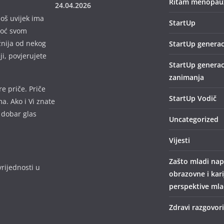
Ritam menopauz
24.04.2026
još uvijek ima
StartUp
omoć svom
žnija od nekog
StartUp generac
lji, povjerujete
StartUp generac
zanimanja
e priče. Priče
StartUp Vodič
a. Ako i Vi znate
 dobar glas
Uncategorized
Vijesti
Zašto mladi nap
rijednosti u
obrazovne i kar
perspektive mlad
Zdravi razgovori