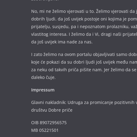
No, mi ne želimo vjerovati u to. Želimo vjerovati da 
dobrih ljudi. da još uvijek postoje oni kojima je p
prijatelju, susjedu, pa i nepoznatom prolazniku, va
vlastitog interesa. I želimo da i Vi, dragi naši prijate
da još uvijek ima nade za nas.
I zato želimo na ovom portalu objavljivati samo dobr
koje će pokazi da su dobri ljudi još uvijek među nam
za neku od takvih priča pišite nam. Jer želimo da se
daleko čuje.
Impressum
Glavni nakladnik: Udruga za promicanje pozitivnih v
društvu Dobre priče
OIB 89072956575
MB 05221501