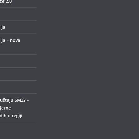
e 2.0
ija
ija – nova
uštaju SMŽ? –
ijerne
ih u regiji