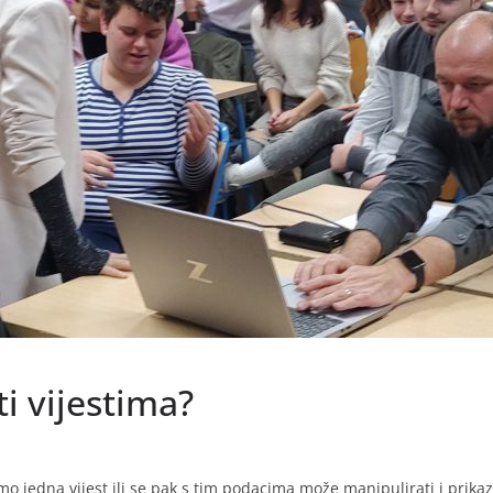
i vijestima?
o jedna vijest ili se pak s tim podacima može manipulirati i prikazat