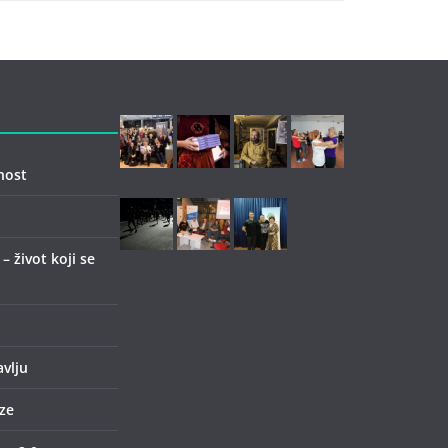
nost
 život koji se
avlju
ze