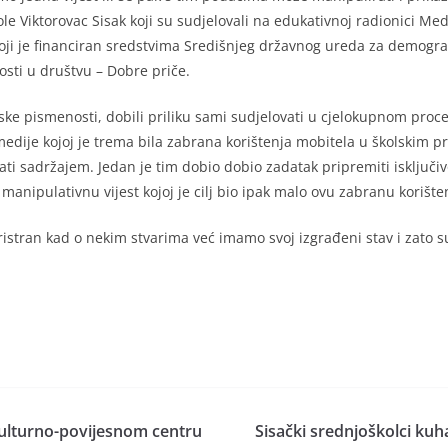
le Viktorovac Sisak koji su sudjelovali na edukativnoj radionici M
oji je financiran sredstvima Središnjeg državnog ureda za demograf
sti u društvu – Dobre priče.
e pismenosti, dobili priliku sami sudjelovati u cjelokupnom proce
medije kojoj je trema bila zabrana korištenja mobitela u školskim pro
rati sadržajem. Jedan je tim dobio dobio zadatak pripremiti isključiv
manipulativnu vijest kojoj je cilj bio ipak malo ovu zabranu korište
nepristran kad o nekim stvarima već imamo svoj izgrađeni stav i zato
Kulturno-povijesnom centru
Sisački srednjoškolci kuh