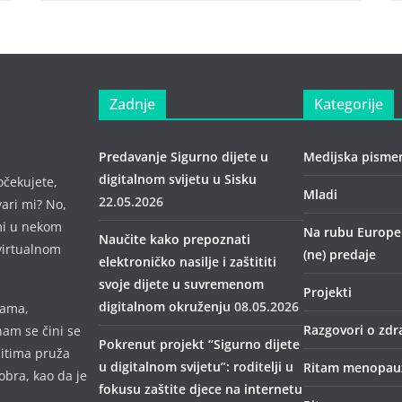
Zadnje
Kategorije
Predavanje Sigurno dijete u
Medijska pisme
digitalnom svijetu u Sisku
očekujete,
Mladi
22.05.2026
vari mi? No,
mi u nekom
Na rubu Europe –
Naučite kako prepoznati
virtualnom
(ne) predaje
elektroničko nasilje i zaštititi
svoje dijete u suvremenom
Projekti
digitalnom okruženju
08.05.2026
mama,
Razgovori o zdr
nam se čini se
Pokrenut projekt “Sigurno dijete
bitima pruža
u digitalnom svijetu”: roditelji u
Ritam menopau
obra, kao da je
fokusu zaštite djece na internetu