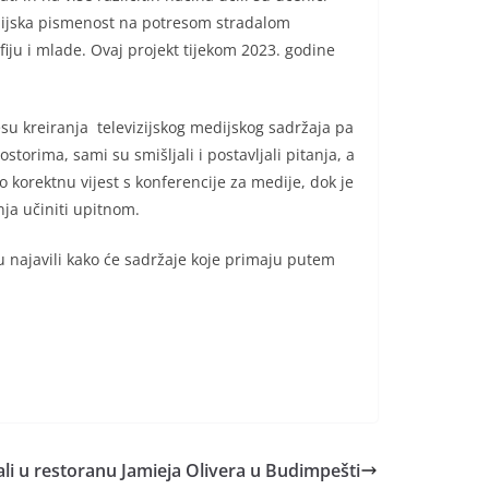
edijska pismenost na potresom stradalom
iju i mlade. Ovaj projekt tijekom 2023. godine
su kreiranja televizijskog medijskog sadržaja pa
storima, sami su smišljali i postavljali pitanja, a
o korektnu vijest s konferencije za medije, dok je
nja učiniti upitnom.
 su najavili kako će sadržaje koje primaju putem
ali u restoranu Jamieja Olivera u Budimpešti