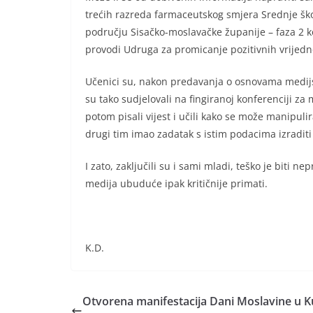
trećih razreda farmaceutskog smjera Srednje ško
području Sisačko-moslavačke županije – faza 2 k
provodi Udruga za promicanje pozitivnih vrijedno
Učenici su, nakon predavanja o osnovama medijsk
su tako sudjelovali na fingiranoj konferenciji za 
potom pisali vijest i učili kako se može manipuli
drugi tim imao zadatak s istim podacima izraditi 
I zato, zaključili su i sami mladi, teško je biti 
medija ubuduće ipak kritičnije primati.
K.D.
Otvorena manifestacija Dani Moslavine u 