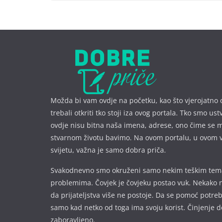
Možda bi vam ovdje na početku, kao što vjerojatno 
trebali otkriti tko stoji iza ovog portala. Tko smo ust
ovdje nisu bitna naša imena, a
drese, ono čime se 
stvarnom životu bavimo. Na ovom portalu, u ovom 
svijetu, važna je samo dobra priča.
Svakodnevno smo okruženi samo nekim teškim te
problemima. Čovjek je čovjeku postao vuk. Nekako 
da prijateljstva više ne postoje. Da se pomoć potre
samo kad netko od toga ima svoju korist. Činjenje d
zaboravljeno.