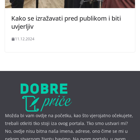
Kako se izražavati pred publikom i biti
uvjerljiv
11.12.2024
Možda bi vam ovdje na početku, kao što vjerojatno očekujete,
trebali otkriti tko stoji iza ovog portala. Tko smo ustvari mi?
No, ovdje nisu bitna naša imena, a
drese, ono čime se mi u
nekom stvarnom životu bavimo. Na ovom portalu, u ovom