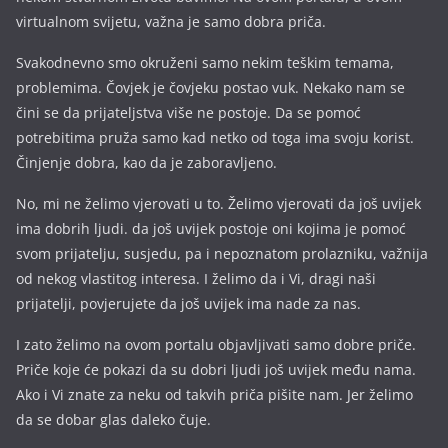
virtualnom svijetu, važna je samo dobra priča.
Svakodnevno smo okruženi samo nekim teškim temama,
problemima. Čovjek je čovjeku postao vuk. Nekako nam se
čini se da prijateljstva više ne postoje. Da se pomoć
potrebitima pruža samo kad netko od toga ima svoju korist.
Činjenje dobra, kao da je zaboravljeno.
No, mi ne želimo vjerovati u to. Želimo vjerovati da još uvijek
ima dobrih ljudi. da još uvijek postoje oni kojima je pomoć
svom prijatelju, susjedu, pa i nepoznatom prolazniku, važnija
od nekog vlastitog interesa. I želimo da i Vi, dragi naši
prijatelji, povjerujete da još uvijek ima nade za nas.
I zato želimo na ovom portalu objavljivati samo dobre priče.
Priče koje će pokazi da su dobri ljudi još uvijek među nama.
Ako i Vi znate za neku od takvih priča pišite nam. Jer želimo
da se dobar glas daleko čuje.