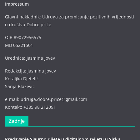
Impressum
Glavni nakladnik: Udruga za promicanje pozitivnih vrijednosti
u društvu Dobre priče
OIB 89072956575
MB 05221501
Urednica: Jasmina Jovev
Redakcija: Jasmina Jovev
Koraljka Djetelić
Sanja Blažević
e-mail: udruga.dobre.price@gmail.com
Kontakt: +385 98 212091
Zadnje
Predavanje Sigurno dijete u digitalnom svijetu u Sisku