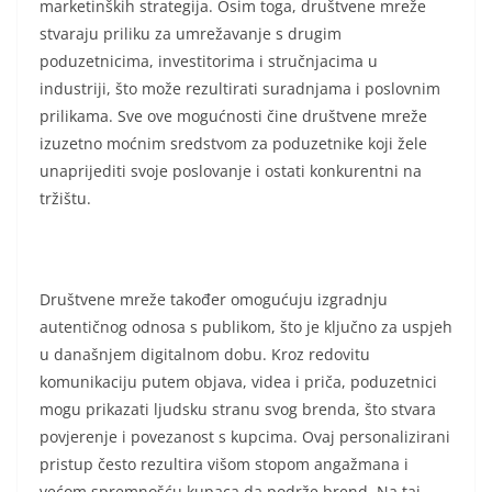
marketinških strategija. Osim toga, društvene mreže
stvaraju priliku za umrežavanje s drugim
poduzetnicima, investitorima i stručnjacima u
industriji, što može rezultirati suradnjama i poslovnim
prilikama. Sve ove mogućnosti čine društvene mreže
izuzetno moćnim sredstvom za poduzetnike koji žele
unaprijediti svoje poslovanje i ostati konkurentni na
tržištu.
Društvene mreže također omogućuju izgradnju
autentičnog odnosa s publikom, što je ključno za uspjeh
u današnjem digitalnom dobu. Kroz redovitu
komunikaciju putem objava, videa i priča, poduzetnici
mogu prikazati ljudsku stranu svog brenda, što stvara
povjerenje i povezanost s kupcima. Ovaj personalizirani
pristup često rezultira višom stopom angažmana i
većom spremnošću kupaca da podrže brend. Na taj