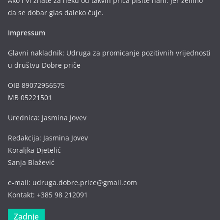
Ako i Vi znate za neku od takvih priča pišite nam. Jer želimo
da se dobar glas daleko čuje.
Impressum
Glavni nakladnik: Udruga za promicanje pozitivnih vrijednosti
u društvu Dobre priče
OIB 89072956575
MB 05221501
Urednica: Jasmina Jovev
Redakcija: Jasmina Jovev
Koraljka Djetelić
Sanja Blažević
e-mail: udruga.dobre.price@gmail.com
Kontakt: +385 98 212091
Zadnje