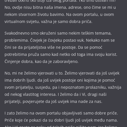
trebali otkriti tko stoji iza ovog portala. Tko smo ustvari mi?
No, ovdje nisu bitna naša imena, a
drese, ono čime se mi u
nekom stvarnom životu bavimo. Na ovom portalu, u ovom
virtualnom svijetu, važna je samo dobra priča.
Svakodnevno smo okruženi samo nekim teškim temama,
problemima. Čovjek je čovjeku postao vuk. Nekako nam se
čini se da prijateljstva više ne postoje. Da se pomoć
potrebitima pruža samo kad netko od toga ima svoju korist.
Činjenje dobra, kao da je zaboravljeno.
No, mi ne želimo vjerovati u to. Želimo vjerovati da još uvijek
ima dobrih ljudi. da još uvijek postoje oni kojima je pomoć
svom prijatelju, susjedu, pa i nepoznatom prolazniku, važnija
od nekog vlastitog interesa. I želimo da i Vi, dragi naši
prijatelji, povjerujete da još uvijek ima nade za nas.
I zato želimo na ovom portalu objavljivati samo dobre priče.
Priče koje će pokazi da su dobri ljudi još uvijek među nama.