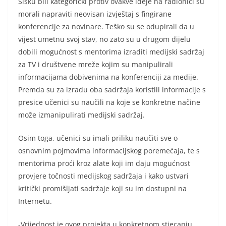
Sisku bili kategorički protiv ovakve ideje na radionici su
morali napraviti neovisan izvještaj s fingirane
konferencije za novinare. Teško su se odupirali da u
vijest umetnu svoj stav, no zato su u drugom dijelu
dobili mogućnost s mentorima izraditi medijski sadržaj
za TV i društvene mreže kojim su manipulirali
informacijama dobivenima na konferenciji za medije.
Premda su za izradu oba sadržaja koristili informacije s
presice učenici su naučili na koje se konkretne načine
može izmanipulirati medijski sadržaj.
Osim toga, učenici su imali priliku naučiti sve o
osnovnim pojmovima informacijskog poremećaja, te s
mentorima proći kroz alate koji im daju mogućnost
provjere točnosti medijskog sadržaja i kako ustvari
kritički promišljati sadržaje koji su im dostupni na
Internetu.
-Vrijednost je ovog projekta u konkretnom stjecanju