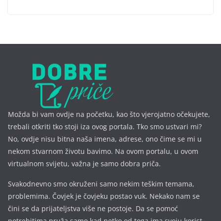
Možda bi vam ovdje na početku, kao što vjerojatno očekujete,
trebali otkriti tko stoji iza ovog portala. Tko smo ustvari mi?
No, ovdje nisu bitna naša imena, a
drese, ono čime se mi u
nekom stvarnom životu bavimo. Na ovom portalu, u ovom
virtualnom svijetu, važna je samo dobra priča.
Svakodnevno smo okruženi samo nekim teškim temama,
problemima. Čovjek je čovjeku postao vuk. Nekako nam se
čini se da prijateljstva više ne postoje. Da se pomoć
potrebitima pruža samo kad netko od toga ima svoju korist.