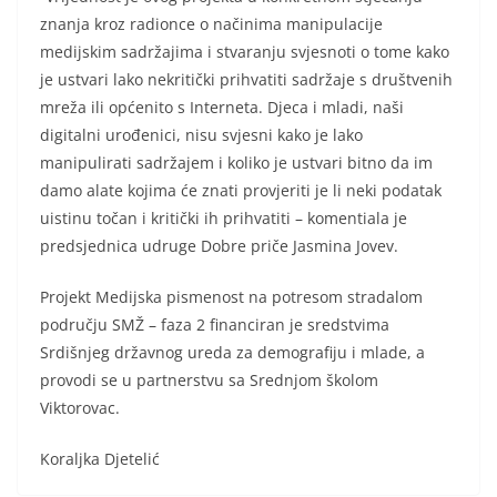
znanja kroz radionce o načinima manipulacije
medijskim sadržajima i stvaranju svjesnoti o tome kako
je ustvari lako nekritički prihvatiti sadržaje s društvenih
mreža ili općenito s Interneta. Djeca i mladi, naši
digitalni urođenici, nisu svjesni kako je lako
manipulirati sadržajem i koliko je ustvari bitno da im
damo alate kojima će znati provjeriti je li neki podatak
uistinu točan i kritički ih prihvatiti – komentiala je
predsjednica udruge Dobre priče Jasmina Jovev.
Projekt Medijska pismenost na potresom stradalom
području SMŽ – faza 2 financiran je sredstvima
Srdišnjeg državnog ureda za demografiju i mlade, a
provodi se u partnerstvu sa Srednjom školom
Viktorovac.
Koraljka Djetelić