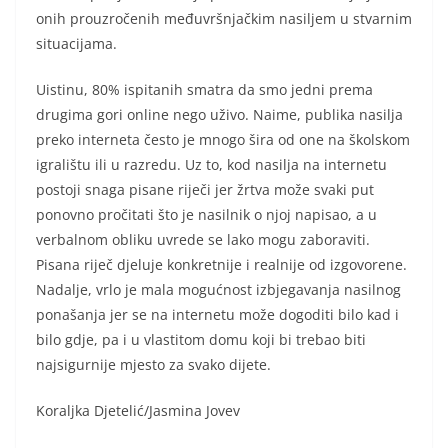
onih prouzročenih međuvršnjačkim nasiljem u stvarnim
situacijama.
Uistinu, 80% ispitanih smatra da smo jedni prema
drugima gori online nego uživo. Naime, publika nasilja
preko interneta često je mnogo šira od one na školskom
igralištu ili u razredu. Uz to, kod nasilja na internetu
postoji snaga pisane riječi jer žrtva može svaki put
ponovno pročitati što je nasilnik o njoj napisao, a u
verbalnom obliku uvrede se lako mogu zaboraviti.
Pisana riječ djeluje konkretnije i realnije od izgovorene.
Nadalje, vrlo je mala mogućnost izbjegavanja nasilnog
ponašanja jer se na internetu može dogoditi bilo kad i
bilo gdje, pa i u vlastitom domu koji bi trebao biti
najsigurnije mjesto za svako dijete.
Koraljka Djetelić/Jasmina Jovev