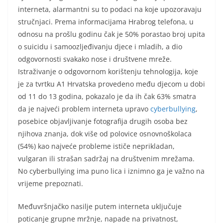
interneta, alarmantni su to podaci na koje upozoravaju
stručnjaci. Prema informacijama Hrabrog telefona, u
odnosu na prošlu godinu čak je 50% porastao broj upita
o suicidu i samoozljeđivanju djece i mladih, a dio
odgovornosti svakako nose i društvene mreže.
Istraživanje o odgovornom korištenju tehnologija, koje
je za tvrtku A1 Hrvatska provedeno među djecom u dobi
od 11 do 13 godina, pokazalo je da ih čak 63% smatra
da je najveći problem interneta upravo
cyberbullying
,
posebice objavljivanje fotografija drugih osoba bez
njihova znanja, dok više od polovice osnovnoškolaca
(54%) kao najveće probleme ističe neprikladan,
vulgaran ili strašan sadržaj na društvenim mrežama.
No cyberbullying ima puno lica i iznimno ga je važno na
vrijeme prepoznati.
Međuvršnjačko nasilje putem interneta uključuje
poticanje grupne mržnje, napade na privatnost,