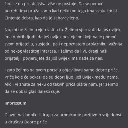
čini se da prijateljstva više ne postoje. Da se pomoć
potrebitima pruža samo kad netko od toga ima svoju korist.
Činjenje dobra, kao da je zaboravljeno.
No, mi ne želimo vjerovati u to. Želimo vjerovati da još uvijek
ima dobrih ljudi. da još uvijek postoje oni kojima je pomoć
svom prijatelju, susjedu, pa i nepoznatom prolazniku, važnija
od nekog vlastitog interesa. I želimo da i Vi, dragi naši
prijatelji, povjerujete da još uvijek ima nade za nas.
I zato želimo na ovom portalu objavljivati samo dobre priče.
Priče koje će pokazi da su dobri ljudi još uvijek među nama.
Ako i Vi znate za neku od takvih priča pišite nam. Jer želimo
da se dobar glas daleko čuje.
Impressum
Glavni nakladnik: Udruga za promicanje pozitivnih vrijednosti
u društvu Dobre priče