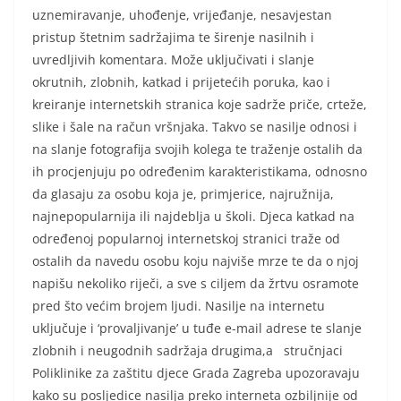
uznemiravanje, uhođenje, vrijeđanje, nesavjestan
pristup štetnim sadržajima te širenje nasilnih i
uvredljivih komentara. Može uključivati i slanje
okrutnih, zlobnih, katkad i prijetećih poruka, kao i
kreiranje internetskih stranica koje sadrže priče, crteže,
slike i šale na račun vršnjaka. Takvo se nasilje odnosi i
na slanje fotografija svojih kolega te traženje ostalih da
ih procjenjuju po određenim karakteristikama, odnosno
da glasaju za osobu koja je, primjerice, najružnija,
najnepopularnija ili najdeblja u školi. Djeca katkad na
određenoj popularnoj internetskoj stranici traže od
ostalih da navedu osobu koju najviše mrze te da o njoj
napišu nekoliko riječi, a sve s ciljem da žrtvu osramote
pred što većim brojem ljudi. Nasilje na internetu
uključuje i ‘provaljivanje’ u tuđe e-mail adrese te slanje
zlobnih i neugodnih sadržaja drugima,a stručnjaci
Poliklinike za zaštitu djece Grada Zagreba upozoravaju
kako su posljedice nasilja preko interneta ozbiljnije od