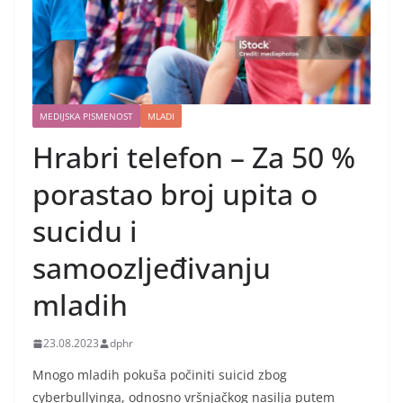
MEDIJSKA PISMENOST
MLADI
Hrabri telefon – Za 50 %
porastao broj upita o
sucidu i
samoozljeđivanju
mladih
23.08.2023
dphr
Mnogo mladih pokuša počiniti suicid zbog
cyberbullyinga, odnosno vršnjačkog nasilja putem