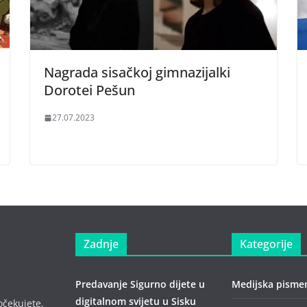
Nagrada sisačkoj gimnazijalki
Dorotei Pešun
27.07.2023
Zadnje
Kategorije
Predavanje Sigurno dijete u
Medijska pisme
digitalnom svijetu u Sisku
očekujete,