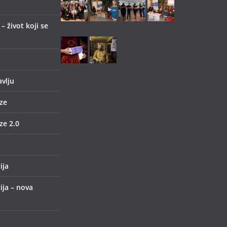
 život koji se
avlju
ze
e 2.0
ija
ija – nova