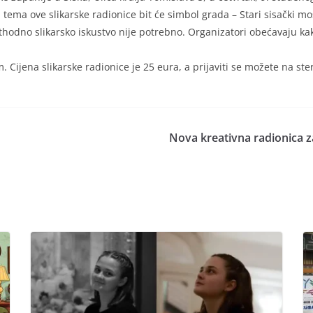
 tema ove slikarske radionice bit će simbol grada – Stari sisački mos
ethodno slikarsko iskustvo nije potrebno. Organizatori obećavaju k
m. Cijena slikarske radionice je 25 eura, a prijaviti se možete na st
Nova kreativna radionica z