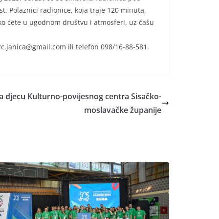
t. Polaznici radionice, koja traje 120 minuta,
ako ćete u ugodnom društvu i atmosferi, uz čašu
erc.janica@gmail.com ili telefon 098/16-88-581.
a djecu Kulturno-povijesnog centra Sisačko-
moslavačke županije