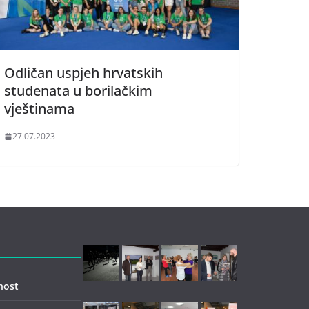
Odličan uspjeh hrvatskih
studenata u borilačkim
vještinama
27.07.2023
nost