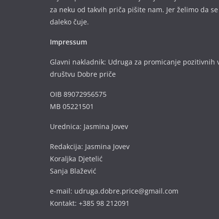
za neku od takvih priča pišite nam. Jer želimo da se
daleko čuje.
Impressum
Glavni nakladnik: Udruga za promicanje pozitivnih v
društvu Dobre priče
OIB 89072956575
MB 05221501
Urednica: Jasmina Jovev
Redakcija: Jasmina Jovev
Koraljka Djetelić
Sanja Blažević
e-mail: udruga.dobre.price@gmail.com
Kontakt: +385 98 212091