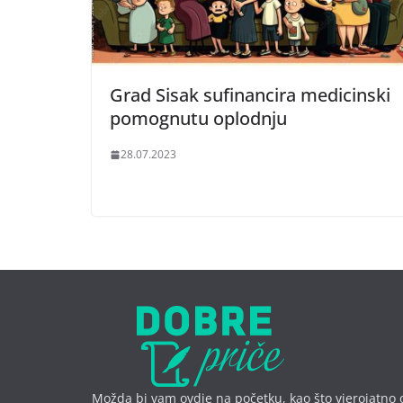
Grad Sisak sufinancira medicinski
pomognutu oplodnju
28.07.2023
Možda bi vam ovdje na početku, kao što vjerojatno 