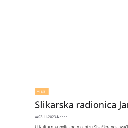
VIJESTI
Slikarska radionica Ja
02.11.2023
dphr
U Kulturno-povijesnom centru Sisačko-moslavačke 