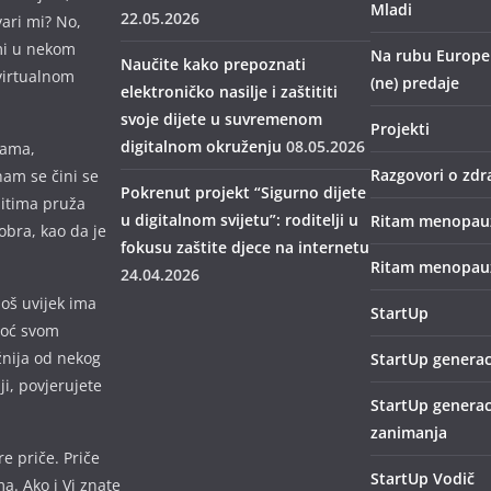
Mladi
22.05.2026
vari mi? No,
mi u nekom
Na rubu Europe –
Naučite kako prepoznati
virtualnom
(ne) predaje
elektroničko nasilje i zaštititi
svoje dijete u suvremenom
Projekti
digitalnom okruženju
08.05.2026
mama,
Razgovori o zdr
nam se čini se
Pokrenut projekt “Sigurno dijete
bitima pruža
u digitalnom svijetu”: roditelji u
Ritam menopau
obra, kao da je
fokusu zaštite djece na internetu
Ritam menopauz
24.04.2026
još uvijek ima
StartUp
omoć svom
žnija od nekog
StartUp generac
lji, povjerujete
StartUp generac
zanimanja
e priče. Priče
StartUp Vodič
a. Ako i Vi znate