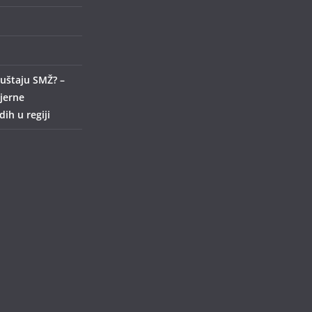
uštaju SMŽ? –
ijerne
ih u regiji