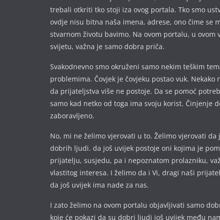
trebali otkriti tko stoji iza ovog portala. Tko smo ust
ovdje nisu bitna naša imena, a
drese, ono čime se 
stvarnom životu bavimo. Na ovom portalu, u ovom 
svijetu, važna je samo dobra priča.
Svakodnevno smo okruženi samo nekim teškim te
problemima. Čovjek je čovjeku postao vuk. Nekako 
da prijateljstva više ne postoje. Da se pomoć potre
samo kad netko od toga ima svoju korist. Činjenje d
zaboravljeno.
No, mi ne želimo vjerovati u to. Želimo vjerovati da 
dobrih ljudi. da još uvijek postoje oni kojima je p
prijatelju, susjedu, pa i nepoznatom prolazniku, va
vlastitog interesa. I želimo da i Vi, dragi naši prijate
da još uvijek ima nade za nas.
I zato želimo na ovom portalu objavljivati samo dobr
koje će pokazi da su dobri ljudi još uvijek među nam