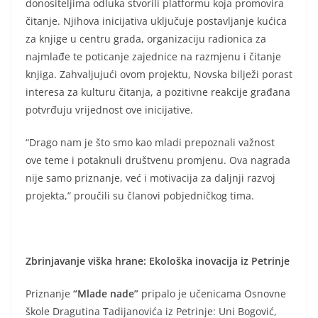
donositeljima odluka stvorili platformu koja promovira
čitanje. Njihova inicijativa uključuje postavljanje kućica
za knjige u centru grada, organizaciju radionica za
najmlađe te poticanje zajednice na razmjenu i čitanje
knjiga. Zahvaljujući ovom projektu, Novska bilježi porast
interesa za kulturu čitanja, a pozitivne reakcije građana
potvrđuju vrijednost ove inicijative.
“Drago nam je što smo kao mladi prepoznali važnost
ove teme i potaknuli društvenu promjenu. Ova nagrada
nije samo priznanje, već i motivacija za daljnji razvoj
projekta,” proučili su članovi pobjedničkog tima.
Zbrinjavanje viška hrane: Ekološka inovacija iz Petrinje
Priznanje
“Mlade nade”
pripalo je učenicama Osnovne
škole Dragutina Tadijanovića iz Petrinje: Uni Bogović,