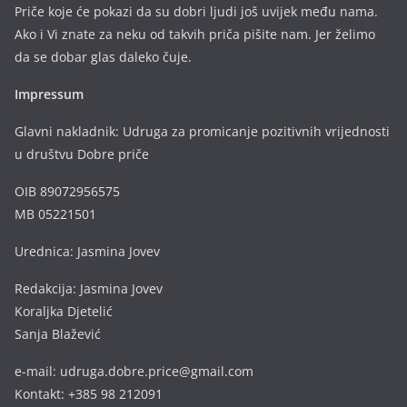
Priče koje će pokazi da su dobri ljudi još uvijek među nama.
Ako i Vi znate za neku od takvih priča pišite nam. Jer želimo
da se dobar glas daleko čuje.
Impressum
Glavni nakladnik: Udruga za promicanje pozitivnih vrijednosti
u društvu Dobre priče
OIB 89072956575
MB 05221501
Urednica: Jasmina Jovev
Redakcija: Jasmina Jovev
Koraljka Djetelić
Sanja Blažević
e-mail: udruga.dobre.price@gmail.com
Kontakt: +385 98 212091