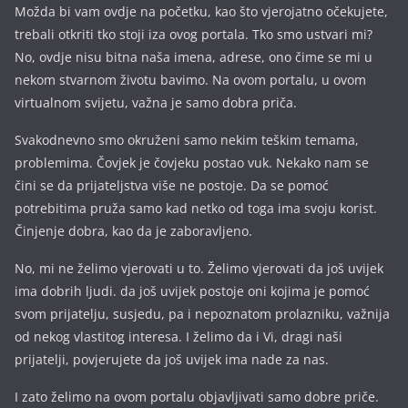
Možda bi vam ovdje na početku, kao što vjerojatno očekujete,
trebali otkriti tko stoji iza ovog portala. Tko smo ustvari mi?
No, ovdje nisu bitna naša imena, a
drese, ono čime se mi u
nekom stvarnom životu bavimo. Na ovom portalu, u ovom
virtualnom svijetu, važna je samo dobra priča.
Svakodnevno smo okruženi samo nekim teškim temama,
problemima. Čovjek je čovjeku postao vuk. Nekako nam se
čini se da prijateljstva više ne postoje. Da se pomoć
potrebitima pruža samo kad netko od toga ima svoju korist.
Činjenje dobra, kao da je zaboravljeno.
No, mi ne želimo vjerovati u to. Želimo vjerovati da još uvijek
ima dobrih ljudi. da još uvijek postoje oni kojima je pomoć
svom prijatelju, susjedu, pa i nepoznatom prolazniku, važnija
od nekog vlastitog interesa. I želimo da i Vi, dragi naši
prijatelji, povjerujete da još uvijek ima nade za nas.
I zato želimo na ovom portalu objavljivati samo dobre priče.