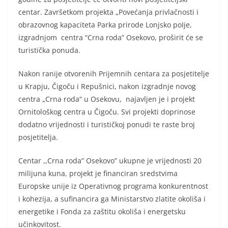
centar. Završetkom projekta „Povećanja privlačnosti i
obrazovnog kapaciteta Parka prirode Lonjsko poIje,
izgradnjom centra “Crna roda” Osekovo, proširit će se
turistička ponuda.
Nakon ranije otvorenih Prijemnih centara za posjetitelje
u Krapju, Čigoču i Repušnici, nakon izgradnje novog
centra „Crna roda“ u Osekovu, najavljen je i projekt
Ornitološkog centra u Čigoču. Svi projekti doprinose
dodatno vrijednosti i turističkoj ponudi te raste broj
posjetitelja.
Centar ,,Crna roda” Osekovo” ukupne je vrijednosti 20
milijuna kuna, projekt je financiran sredstvima
Europske unije iz Operativnog programa konkurentnost
i kohezija, a sufinancira ga Ministarstvo zlatite okoliša i
energetike i Fonda za zaštitu okoliša i energetsku
učinkovitost.