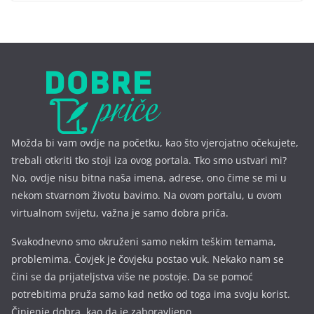
Možda bi vam ovdje na početku, kao što vjerojatno očekujete,
trebali otkriti tko stoji iza ovog portala. Tko smo ustvari mi?
No, ovdje nisu bitna naša imena, a
drese, ono čime se mi u
nekom stvarnom životu bavimo. Na ovom portalu, u ovom
virtualnom svijetu, važna je samo dobra priča.
Svakodnevno smo okruženi samo nekim teškim temama,
problemima. Čovjek je čovjeku postao vuk. Nekako nam se
čini se da prijateljstva više ne postoje. Da se pomoć
potrebitima pruža samo kad netko od toga ima svoju korist.
Činjenje dobra, kao da je zaboravljeno.