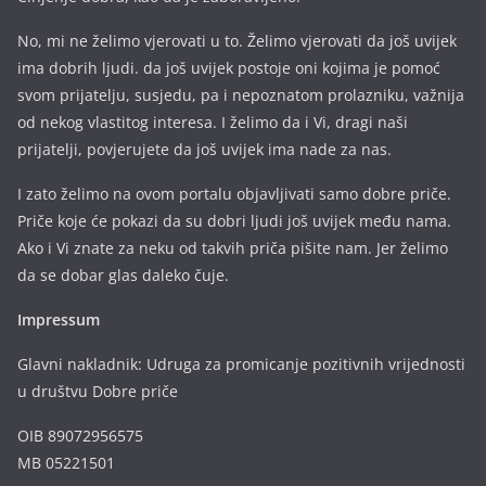
No, mi ne želimo vjerovati u to. Želimo vjerovati da još uvijek
ima dobrih ljudi. da još uvijek postoje oni kojima je pomoć
svom prijatelju, susjedu, pa i nepoznatom prolazniku, važnija
od nekog vlastitog interesa. I želimo da i Vi, dragi naši
prijatelji, povjerujete da još uvijek ima nade za nas.
I zato želimo na ovom portalu objavljivati samo dobre priče.
Priče koje će pokazi da su dobri ljudi još uvijek među nama.
Ako i Vi znate za neku od takvih priča pišite nam. Jer želimo
da se dobar glas daleko čuje.
Impressum
Glavni nakladnik: Udruga za promicanje pozitivnih vrijednosti
u društvu Dobre priče
OIB 89072956575
MB 05221501