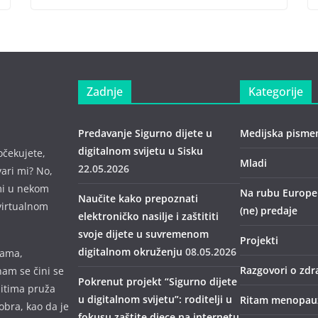
Zadnje
Kategorije
Predavanje Sigurno dijete u
Medijska pisme
digitalnom svijetu u Sisku
očekujete,
Mladi
22.05.2026
vari mi? No,
mi u nekom
Na rubu Europe –
Naučite kako prepoznati
virtualnom
(ne) predaje
elektroničko nasilje i zaštititi
svoje dijete u suvremenom
Projekti
digitalnom okruženju
08.05.2026
mama,
Razgovori o zdr
nam se čini se
Pokrenut projekt “Sigurno dijete
bitima pruža
u digitalnom svijetu”: roditelji u
Ritam menopau
obra, kao da je
fokusu zaštite djece na internetu