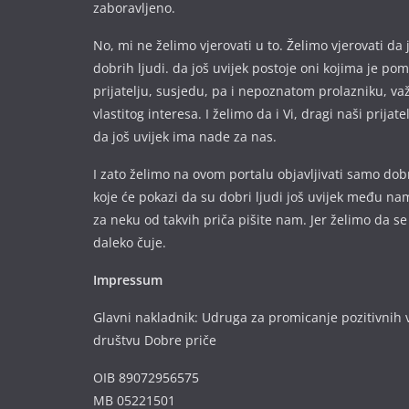
zaboravljeno.
No, mi ne želimo vjerovati u to. Želimo vjerovati da 
dobrih ljudi. da još uvijek postoje oni kojima je p
prijatelju, susjedu, pa i nepoznatom prolazniku, va
vlastitog interesa. I želimo da i Vi, dragi naši prijate
da još uvijek ima nade za nas.
I zato želimo na ovom portalu objavljivati samo dobr
koje će pokazi da su dobri ljudi još uvijek među nam
za neku od takvih priča pišite nam. Jer želimo da se
daleko čuje.
Impressum
Glavni nakladnik: Udruga za promicanje pozitivnih v
društvu Dobre priče
OIB 89072956575
MB 05221501