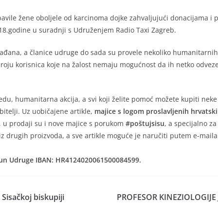
obavile žene oboljele od karcinoma dojke zahvaljujući donacijama i
018.godine u suradnji s Udruženjem Radio Taxi Zagreb.
ađana, a članice udruge do sada su provele nekoliko humanitarnih a
oju korisnica koje na žalost nemaju mogućnost da ih netko odveze
u, humanitarna akcija, a svi koji želite pomoć možete kupiti neke
itelji. Uz uobičajene artikle,
majice s logom proslavljenih hrvatski
 u prodaji su i nove majice s porukom
#poštujsisu
, a specijalno za
z drugih proizvoda, a sve artikle moguće je naručiti putem e-maila
ačun Udruge IBAN: HR4124020061500084599.
Sisačkoj biskupiji
PROFESOR KINEZIOLOGIJE 