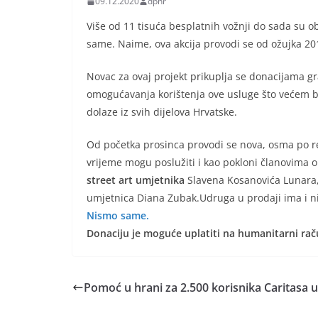
09.12.2020
dphr
Više od 11 tisuća besplatnih vožnji do sada su 
same. Naime, ova akcija provodi se od ožujka 2
Novac za ovaj projekt prikuplja se donacijama gr
omogućavanja korištenja ove usluge što većem br
dolaze iz svih dijelova Hrvatske.
Od početka prosinca provodi se nova, osma po red
vrijeme mogu poslužiti i kao pokloni članovima ob
street art umjetnika
Slavena Kosanovića Lunara,
umjetnica Diana Zubak.Udruga u prodaji ima i ni
Nismo same.
Donaciju je moguće uplatiti na humanitarni r
Pomoć u hrani za 2.500 korisnika Caritasa u 