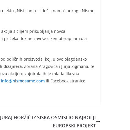
 projektu „Nisi sama – ideš s nama“ udruge Nismo
kcija s ciljem prikupljanja novca i
 i pričeka dok ne završe s kemoterapijama, a
 od odličnih proizvoda, koji u ovo blagdansko
h dizajnera
, Zorana Aragovića i Jurja Zigmana, te
 ovu akciju dizajnirala ih je mlada likovna
info@nismosame.com
ili Facebook stranice
JURAJ HORŽIĆ IZ SISKA OSMISLIO NAJBOLJI
EUROPSKI PROJEKT