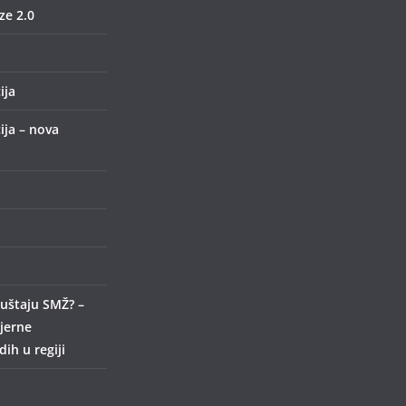
e 2.0
ija
ija – nova
uštaju SMŽ? –
ijerne
ih u regiji