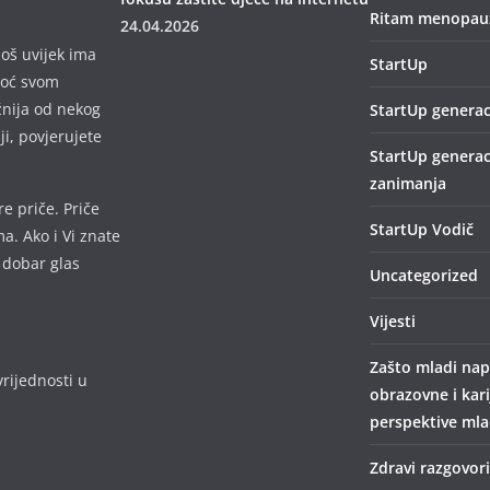
Ritam menopauz
24.04.2026
još uvijek ima
StartUp
omoć svom
žnija od nekog
StartUp generac
lji, povjerujete
StartUp generac
zanimanja
e priče. Priče
StartUp Vodič
a. Ako i Vi znate
 dobar glas
Uncategorized
Vijesti
Zašto mladi nap
rijednosti u
obrazovne i kar
perspektive mlad
Zdravi razgovori