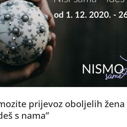
zite prijevoz oboljelih žena 
ideš s nama”