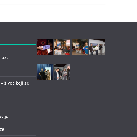
nost
 život koji se
avlju
ze