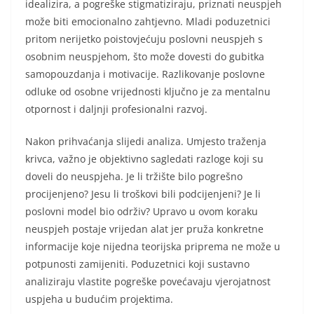
idealizira, a pogreške stigmatiziraju, priznati neuspjeh
može biti emocionalno zahtjevno. Mladi poduzetnici
pritom nerijetko poistovjećuju poslovni neuspjeh s
osobnim neuspjehom, što može dovesti do gubitka
samopouzdanja i motivacije. Razlikovanje poslovne
odluke od osobne vrijednosti ključno je za mentalnu
otpornost i daljnji profesionalni razvoj.
Nakon prihvaćanja slijedi analiza. Umjesto traženja
krivca, važno je objektivno sagledati razloge koji su
doveli do neuspjeha. Je li tržište bilo pogrešno
procijenjeno? Jesu li troškovi bili podcijenjeni? Je li
poslovni model bio održiv? Upravo u ovom koraku
neuspjeh postaje vrijedan alat jer pruža konkretne
informacije koje nijedna teorijska priprema ne može u
potpunosti zamijeniti. Poduzetnici koji sustavno
analiziraju vlastite pogreške povećavaju vjerojatnost
uspjeha u budućim projektima.