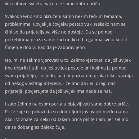
virtualnom svijetu, važna je samo dobra priča.
Svakodnevno smo okruženi samo nekim teškim temama,
problemima. Čovjek je čovjeku postao vuk. Nekako nam se
čini se da prijateljstva više ne postoje. Da se pomoć
potrebitima pruža samo kad netko od toga ima svoju korist.
Činjenje dobra, kao da je zaboravljeno.
No, mi ne želimo vjerovati u to. Želimo vjerovati da još uvijek
ima dobrih ljudi. da još uvijek postoje oni kojima je pomoć
svom prijatelju, susjedu, pa i nepoznatom prolazniku, važnija
od nekog vlastitog interesa. I želimo da i Vi, dragi naši
prijatelji, povjerujete da još uvijek ima nade za nas.
I zato želimo na ovom portalu objavljivati samo dobre priče.
Priče koje će pokazi da su dobri ljudi još uvijek među nama.
Ako i Vi znate za neku od takvih priča pišite nam. Jer želimo
da se dobar glas daleko čuje.