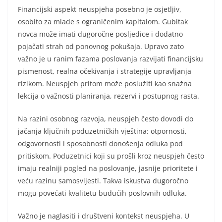
Financijski aspekt neuspjeha posebno je osjetljiv,
osobito za mlade s ograničenim kapitalom. Gubitak
novca može imati dugoročne posljedice i dodatno
pojačati strah od ponovnog pokušaja. Upravo zato
važno je u ranim fazama poslovanja razvijati financijsku
pismenost, realna očekivanja i strategije upravljanja
rizikom. Neuspjeh pritom može poslužiti kao snažna
lekcija o važnosti planiranja, rezervi i postupnog rasta.
Na razini osobnog razvoja, neuspjeh često dovodi do
jačanja ključnih poduzetničkih vještina: otpornosti,
odgovornosti i sposobnosti donošenja odluka pod
pritiskom. Poduzetnici koji su prošli kroz neuspjeh često
imaju realniji pogled na poslovanje, jasnije prioritete i
veću razinu samosvijesti. Takva iskustva dugoročno
mogu povećati kvalitetu budućih poslovnih odluka.
Važno je naglasiti i društveni kontekst neuspjeha. U