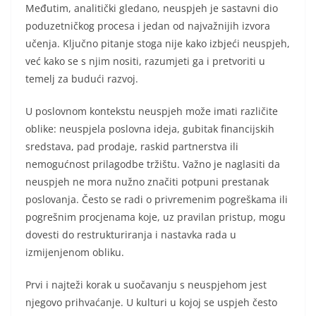
Međutim, analitički gledano, neuspjeh je sastavni dio
poduzetničkog procesa i jedan od najvažnijih izvora
učenja. Ključno pitanje stoga nije kako izbjeći neuspjeh,
već kako se s njim nositi, razumjeti ga i pretvoriti u
temelj za budući razvoj.
U poslovnom kontekstu neuspjeh može imati različite
oblike: neuspjela poslovna ideja, gubitak financijskih
sredstava, pad prodaje, raskid partnerstva ili
nemogućnost prilagodbe tržištu. Važno je naglasiti da
neuspjeh ne mora nužno značiti potpuni prestanak
poslovanja. Često se radi o privremenim pogreškama ili
pogrešnim procjenama koje, uz pravilan pristup, mogu
dovesti do restrukturiranja i nastavka rada u
izmijenjenom obliku.
Prvi i najteži korak u suočavanju s neuspjehom jest
njegovo prihvaćanje. U kulturi u kojoj se uspjeh često