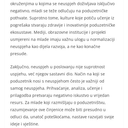
okruženjima u kojima se neuspjeh doživljava isključivo
negativno, mladi se teže odlučuju na poduzetničke
pothvate. Suprotno tome, kulture koje potiču učenje iz
pogrešaka stvaraju zdravije i inovativnije poduzetničke
ekosustave. Mediji, obrazovne institucije i projekti
usmjereni na mlade imaju važnu ulogu u normalizaciji
neuspjeha kao dijela razvoja, a ne kao konačne
presude.
Zaključno, neuspjeh u poslovanju nije suprotnost
uspjehu, već njegov sastavni dio. Način na koji se
poduzetnik nosi s neuspjehom često je važniji od
samog neuspjeha. Prihvaćanje, analiza, učenje i
prilagodba pretvaraju negativno iskustvo u vrijedan
resurs. Za mlade koji razmišljaju o poduzetništvu,
razumijevanje ove činjenice može biti presudno u
odluci da, unatoč poteškoćama, nastave razvijati svoje
ideje i vještine.