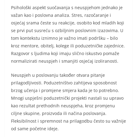
Psihološki aspekt suočavanja s neuspjehom jednako je
važan kao i poslovna analiza. Stres, razočaranje i
osjećaj srama česte su reakcije, osobito kod mladih koji
se prvi put susreću s ozbiljnim poslovnim izazovima. U
tom kontekstu iznimno je važno imati podršku – bilo
kroz mentore, obitelj, kolege ili poduzetničke zajednice.
Razgovor s ljudima koji imaju slično iskustvo pomaže
normalizirati neuspjeh i smanjiti osjećaj izoliranosti.
Neuspjeh u poslovanju također otvara pitanje
prilagodljivosti. Poduzetništvo zahtijeva sposobnost
brzog učenja i promjene smjera kada je to potrebno.
Mnogi uspješni poduzetnički projekti nastali su upravo
kao rezultat prethodnih neuspjeha, kroz promjenu
ciljne skupine, proizvoda ili načina poslovanja.
Fleksibilnost i spremnost na prilagodbu često su važnije
od same početne ideje.