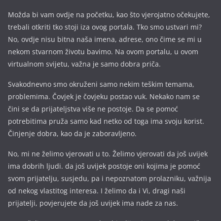
Možda bi vam ovdje na početku, kao što vjerojatno očekujete,
trebali otkriti tko stoji iza ovog portala. Tko smo ustvari mi?
No, ovdje nisu bitna naša imena, a
drese, ono čime se mi u
nekom stvarnom životu bavimo. Na ovom portalu, u ovom
virtualnom svijetu, važna je samo dobra priča.
Svakodnevno smo okruženi samo nekim teškim temama,
problemima. Čovjek je čovjeku postao vuk. Nekako nam se
čini se da prijateljstva više ne postoje. Da se pomoć
potrebitima pruža samo kad netko od toga ima svoju korist.
Činjenje dobra, kao da je zaboravljeno.
No, mi ne želimo vjerovati u to. Želimo vjerovati da još uvijek
ima dobrih ljudi. da još uvijek postoje oni kojima je pomoć
svom prijatelju, susjedu, pa i nepoznatom prolazniku, važnija
od nekog vlastitog interesa. I želimo da i Vi, dragi naši
prijatelji, povjerujete da još uvijek ima nade za nas.