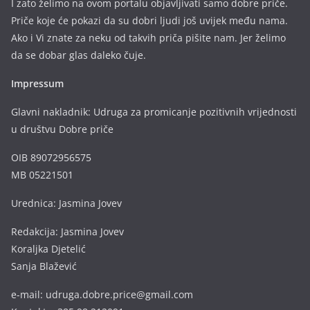
I zato želimo na ovom portalu objavljivati samo dobre priče.
Priče koje će pokazi da su dobri ljudi još uvijek među nama.
Ako i Vi znate za neku od takvih priča pišite nam. Jer želimo
da se dobar glas daleko čuje.
Impressum
Glavni nakladnik: Udruga za promicanje pozitivnih vrijednosti
u društvu Dobre priče
OIB 89072956575
MB 05221501
Urednica: Jasmina Jovev
Redakcija: Jasmina Jovev
Koraljka Djetelić
Sanja Blažević
e-mail: udruga.dobre.price@gmail.com