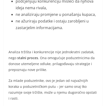
podcjenjuju konkurenciju misleći da njihova
ideja nema rivala,
ne analiziraju promjene u ponašanju kupaca,
ne ažuriraju podatke i ostaju zarobljeni u
zastarjelim informacijama.
Analiza tržišta i konkurencije nije jednokratni zadatak,
nego
stalni proces
. Ona omogućuje poduzetnicima da
donose utemeljene odluke, prilagođavaju strategije i
prepoznaju nove prilike.
Za mlade poduzetnike, ovo je jedan od najvažnijih
koraka u poduzetničkom putu – jer samo onaj tko
razumije svoje tržište, može u njemu dugoročno opstati
i rasti.