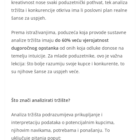
kreativnost nose svaki poduzetnički pothvat, tek analiza
tržišta i konkurencije otkriva ima li poslovni plan realne
šanse za uspjeh.
Prema istraživanjima, poduzeća koja provode sustavne
analize tržišta imaju
do 60% veću vjerojatnost
dugoročnog opstanka
od onih koja odluke donose na
temelju intuicije. Za mlade poduzetnike, ovo je važna
lekcija: što bolje razumiju svoje kupce i konkurente, to
su njihove šanse za uspjeh veće.
Što znači analizirati tržište?
Analiza tržišta podrazumijeva prikupljanje i
interpretaciju podataka o potencijalnim kupcima,
njihovim navikama, potrebama i ponašanju. To
uključuje pitanja poput: