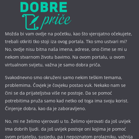
Možda bi vam ovdje na početku, kao što vjerojatno očekujete,
trebali otkriti tko stoji iza ovog portala. Tko smo ustvari mi?
No, ovdje nisu bitna naša imena, a
drese, ono čime se mi u
nekom stvarnom životu bavimo. Na ovom portalu, u ovom
virtualnom svijetu, važna je samo dobra priča.
Svakodnevno smo okruženi samo nekim teškim temama,
problemima. Čovjek je čovjeku postao vuk. Nekako nam se
čini se da prijateljstva više ne postoje. Da se pomoć
potrebitima pruža samo kad netko od toga ima svoju korist.
Činjenje dobra, kao da je zaboravljeno.
No, mi ne želimo vjerovati u to. Želimo vjerovati da još uvijek
ima dobrih ljudi. da još uvijek postoje oni kojima je pomoć
svom prijatelju, susjedu, pa i nepoznatom prolazniku, važnija