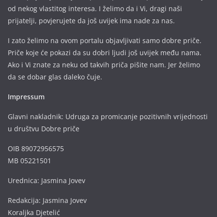
od nekog vlastitog interesa. I želimo da i Vi, dragi naši
prijatelji, povjerujete da još uvijek ima nade za nas.
I zato želimo na ovom portalu objavljivati samo dobre priče.
Priče koje će pokazi da su dobri ljudi još uvijek među nama.
Ako i Vi znate za neku od takvih priča pišite nam. Jer želimo
da se dobar glas daleko čuje.
Impressum
Glavni nakladnik: Udruga za promicanje pozitivnih vrijednosti
u društvu Dobre priče
OIB 89072956575
MB 05221501
Urednica: Jasmina Jovev
Redakcija: Jasmina Jovev
Koraljka Djetelić