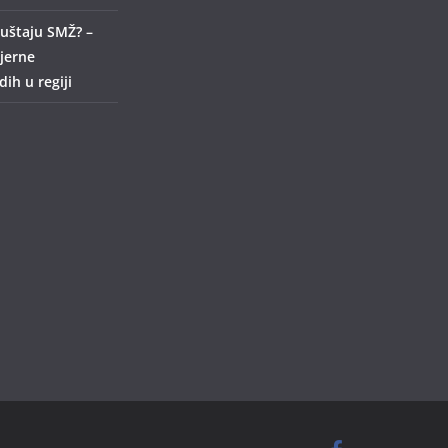
uštaju SMŽ? –
ijerne
ih u regiji