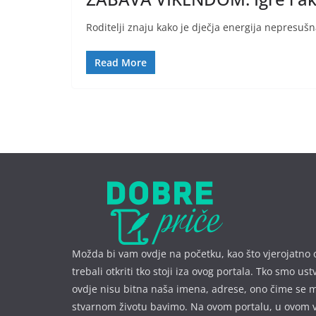
Roditelji znaju kako je dječja energija nepresušna
Read More
Možda bi vam ovdje na početku, kao što vjerojatno 
trebali otkriti tko stoji iza ovog portala. Tko smo ust
ovdje nisu bitna naša imena, a
drese, ono čime se 
stvarnom životu bavimo. Na ovom portalu, u ovom 