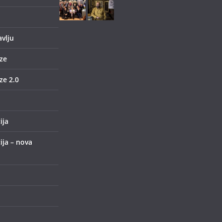
avlju
ze
e 2.0
ija
ija – nova