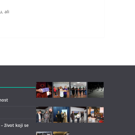
u, ali
nost
 život koji se