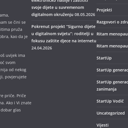
elektroničko nasilje i zaštititi
svoje dijete u suvremenom
Projekti
digitalnom okruženju
08.05.2026
mama,
Razgovori o zdr
nam se čini se
Pokrenut projekt “Sigurno dijete
bitima pruža
u digitalnom svijetu”: roditelji u
Ritam menopau
obra, kao da je
fokusu zaštite djece na internetu
Ritam menopauz
24.04.2026
još uvijek ima
StartUp
omoć svom
žnija od nekog
StartUp generac
lji, povjerujete
StartUp generac
zanimanja
e priče. Priče
StartUp Vodič
a. Ako i Vi znate
 dobar glas
Uncategorized
Vijesti