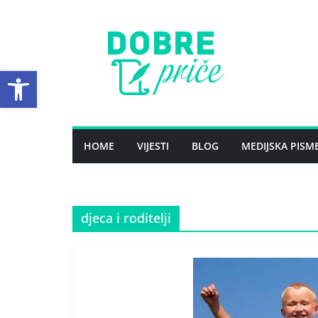
Skip
to
content
Open toolbar
HOME
VIJESTI
BLOG
MEDIJSKA PISM
djeca i roditelji