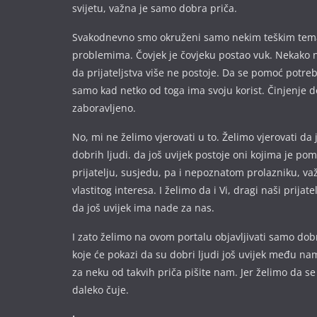
svijetu, važna je samo dobra priča.
Svakodnevno smo okruženi samo nekim teškim te
problemima. Čovjek je čovjeku postao vuk. Nekako 
da prijateljstva više ne postoje. Da se pomoć potre
samo kad netko od toga ima svoju korist. Činjenje d
zaboravljeno.
No, mi ne želimo vjerovati u to. Želimo vjerovati da 
dobrih ljudi. da još uvijek postoje oni kojima je p
prijatelju, susjedu, pa i nepoznatom prolazniku, va
vlastitog interesa. I želimo da i Vi, dragi naši prijate
da još uvijek ima nade za nas.
I zato želimo na ovom portalu objavljivati samo dobr
koje će pokazi da su dobri ljudi još uvijek među nam
za neku od takvih priča pišite nam. Jer želimo da se
daleko čuje.