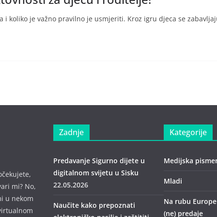
 i koliko je važno pravilno je usmjeriti. Kroz igru djeca se zabavljaj
Zadnje
Kategorije
Predavanje Sigurno dijete u
Medijska pisme
digitalnom svijetu u Sisku
očekujete,
Mladi
22.05.2026
vari mi? No,
mi u nekom
Na rubu Europe –
Naučite kako prepoznati
virtualnom
(ne) predaje