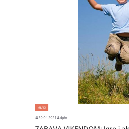
MLADI
30.04.2021
dphr
ZABAVA VIKENDOM: Igre i akto