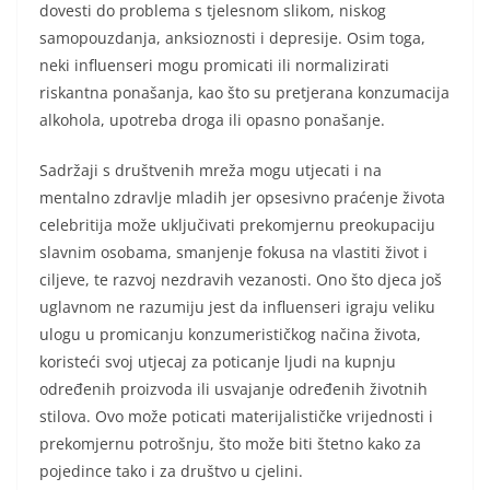
dovesti do problema s tjelesnom slikom, niskog
samopouzdanja, anksioznosti i depresije. Osim toga,
neki influenseri mogu promicati ili normalizirati
riskantna ponašanja, kao što su pretjerana konzumacija
alkohola, upotreba droga ili opasno ponašanje.
Sadržaji s društvenih mreža mogu utjecati i na
mentalno zdravlje mladih jer opsesivno praćenje života
celebritija može uključivati prekomjernu preokupaciju
slavnim osobama, smanjenje fokusa na vlastiti život i
ciljeve, te razvoj nezdravih vezanosti. Ono što djeca još
uglavnom ne razumiju jest da influenseri igraju veliku
ulogu u promicanju konzumerističkog načina života,
koristeći svoj utjecaj za poticanje ljudi na kupnju
određenih proizvoda ili usvajanje određenih životnih
stilova. Ovo može poticati materijalističke vrijednosti i
prekomjernu potrošnju, što može biti štetno kako za
pojedince tako i za društvo u cjelini.