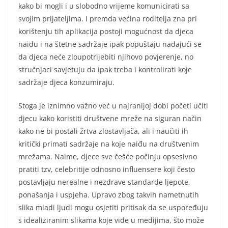
kako bi mogli i u slobodno vrijeme komunicirati sa
svojim prijateljima. I premda većina roditelja zna pri
korištenju tih aplikacija postoji mogućnost da djeca
naiđu i na štetne sadržaje ipak popuštaju nadajući se
da djeca neće zloupotrijebiti njihovo povjerenje, no
stručnjaci savjetuju da ipak treba i kontrolirati koje
sadržaje djeca konzumiraju.
Stoga je iznimno važno već u najranijoj dobi početi učiti
djecu kako koristiti društvene mreže na siguran način
kako ne bi postali žrtva zlostavljača, ali i naučiti ih
kritički primati sadržaje na koje naiđu na društvenim
mrežama. Naime, djece sve češće počinju opsesivno
pratiti tzv, celebritije odnosno influensere koji često
postavljaju nerealne i nezdrave standarde ljepote,
ponašanja i uspjeha. Upravo zbog takvih nametnutih
slika mladi ljudi mogu osjetiti pritisak da se uspoređuju
s idealiziranim slikama koje vide u medijima, što može