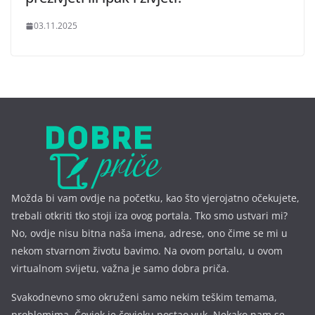
03.11.2025
Možda bi vam ovdje na početku, kao što vjerojatno očekujete,
trebali otkriti tko stoji iza ovog portala. Tko smo ustvari mi?
No, ovdje nisu bitna naša imena, a
drese, ono čime se mi u
nekom stvarnom životu bavimo. Na ovom portalu, u ovom
virtualnom svijetu, važna je samo dobra priča.
Svakodnevno smo okruženi samo nekim teškim temama,
problemima. Čovjek je čovjeku postao vuk. Nekako nam se