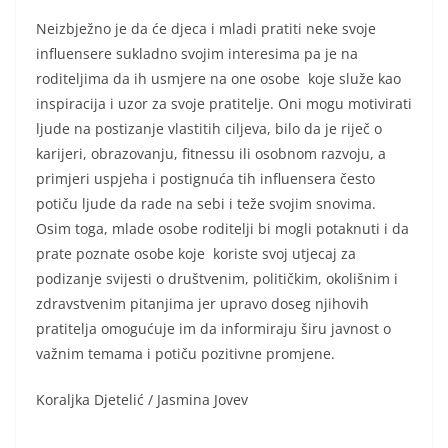
Neizbježno je da će djeca i mladi pratiti neke svoje
influensere sukladno svojim interesima pa je na
roditeljima da ih usmjere na one osobe koje služe kao
inspiracija i uzor za svoje pratitelje. Oni mogu motivirati
ljude na postizanje vlastitih ciljeva, bilo da je riječ o
karijeri, obrazovanju, fitnessu ili osobnom razvoju, a
primjeri uspjeha i postignuća tih influensera često
potiču ljude da rade na sebi i teže svojim snovima.
Osim toga, mlade osobe roditelji bi mogli potaknuti i da
prate poznate osobe koje koriste svoj utjecaj za
podizanje svijesti o društvenim, političkim, okolišnim i
zdravstvenim pitanjima jer upravo doseg njihovih
pratitelja omogućuje im da informiraju širu javnost o
važnim temama i potiču pozitivne promjene.
Koraljka Djetelić / Jasmina Jovev