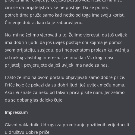
čini se da prijateljstva više ne postoje. Da se pomoć
potrebitima pruža samo kad netko od toga ima svoju korist.
Činjenje dobra, kao da je zaboravljeno.
No, mi ne želimo vjerovati u to. Želimo vjerovati da još uvijek
ima dobrih ljudi. da još uvijek postoje oni kojima je pomoć
svom prijatelju, susjedu, pa i nepoznatom prolazniku, važnija
od nekog vlastitog interesa. I želimo da i Vi, dragi naši
prijatelji, povjerujete da još uvijek ima nade za nas.
I zato želimo na ovom portalu objavljivati samo dobre priče.
Priče koje će pokazi da su dobri ljudi još uvijek među nama.
Ako i Vi znate za neku od takvih priča pišite nam. Jer želimo
da se dobar glas daleko čuje.
Impressum
Glavni nakladnik: Udruga za promicanje pozitivnih vrijednosti
u društvu Dobre priče