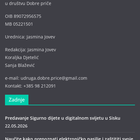
u društvu Dobre priče
OIB 89072956575
MB 05221501
Urednica: Jasmina Jovev
Redakcija: Jasmina Jovev
Koraljka Djetelić
Sanja Blažević
e-mail: udruga.dobre.price@gmail.com
Kontakt: +385 98 212091
Zadnje
Predavanje Sigurno dijete u digitalnom svijetu u Sisku
22.05.2026
Naučite kako prepoznati elektroničko nasilje i zaštititi svoje