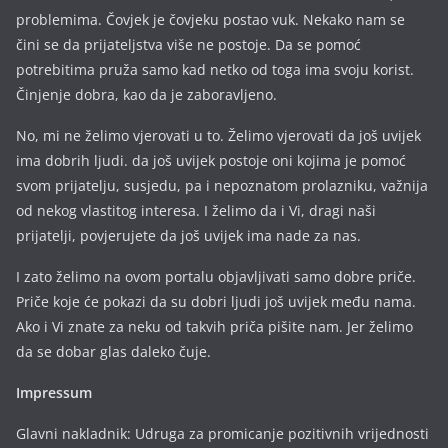
problemima. Čovjek je čovjeku postao vuk. Nekako nam se
čini se da prijateljstva više ne postoje. Da se pomoć
potrebitima pruža samo kad netko od toga ima svoju korist.
Činjenje dobra, kao da je zaboravljeno.
No, mi ne želimo vjerovati u to. Želimo vjerovati da još uvijek
ima dobrih ljudi. da još uvijek postoje oni kojima je pomoć
svom prijatelju, susjedu, pa i nepoznatom prolazniku, važnija
od nekog vlastitog interesa. I želimo da i Vi, dragi naši
prijatelji, povjerujete da još uvijek ima nade za nas.
I zato želimo na ovom portalu objavljivati samo dobre priče.
Priče koje će pokazi da su dobri ljudi još uvijek među nama.
Ako i Vi znate za neku od takvih priča pišite nam. Jer želimo
da se dobar glas daleko čuje.
Impressum
Glavni nakladnik: Udruga za promicanje pozitivnih vrijednosti