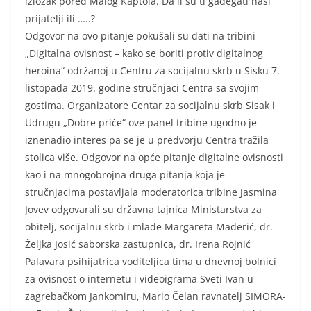
izložak pored Malog Kaptola. Da li su ti gadegati naši
prijatelji ili …..?
Odgovor na ovo pitanje pokušali su dati na tribini
„Digitalna ovisnost – kako se boriti protiv digitalnog
heroina“ održanoj u Centru za socijalnu skrb u Sisku 7.
listopada 2019. godine stručnjaci Centra sa svojim
gostima. Organizatore Centar za socijalnu skrb Sisak i
Udrugu „Dobre priče“ ove panel tribine ugodno je
iznenadio interes pa se je u predvorju Centra tražila
stolica više. Odgovor na opće pitanje digitalne ovisnosti
kao i na mnogobrojna druga pitanja koja je
stručnjacima postavljala moderatorica tribine Jasmina
Jovev odgovarali su državna tajnica Ministarstva za
obitelj, socijalnu skrb i mlade Margareta Mađerić, dr.
Željka Josić saborska zastupnica, dr. Irena Rojnić
Palavara psihijatrica voditeljica tima u dnevnoj bolnici
za ovisnost o internetu i videoigrama Sveti Ivan u
zagrebačkom Jankomiru, Mario Čelan ravnatelj SIMORA-