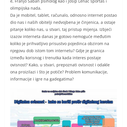
e, Franjo Šaban psiholog kao i Josip Lenac sportaš i
olimpijska nada.
Da je mobitel, tablet, računalo, odnosno internet postao
dio nas i naših obitelji nedvojbena je činjenica, a ostaje
pitanje koliko nas, u stvari, taj pristup mijenja. Izbjeći
izazov interneta danas je gotovo nemoguće međutim
koliko je prihvatljivo prisustvo pojedinca obzirom na
njegovu dob istom tom internetu? Gdje je granica
između korisnog i trenutka kada interes postaje
ovisnost? Kako, u stvari, prepoznati ovisnost i odakle
ona proizilazi i što je potiče? Problem komunikacije,
informacije i igre na gadegatima?