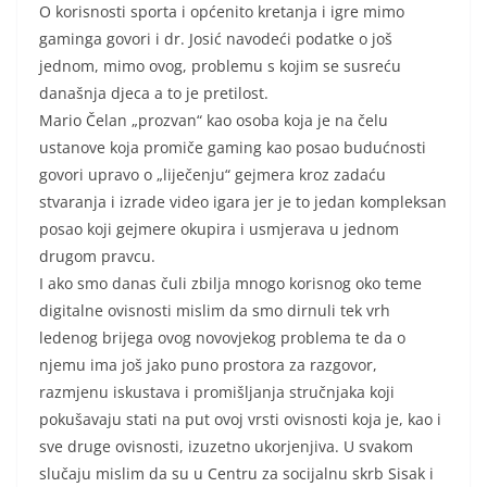
O korisnosti sporta i općenito kretanja i igre mimo
gaminga govori i dr. Josić navodeći podatke o još
jednom, mimo ovog, problemu s kojim se susreću
današnja djeca a to je pretilost.
Mario Čelan „prozvan“ kao osoba koja je na čelu
ustanove koja promiče gaming kao posao budućnosti
govori upravo o „liječenju“ gejmera kroz zadaću
stvaranja i izrade video igara jer je to jedan kompleksan
posao koji gejmere okupira i usmjerava u jednom
drugom pravcu.
I ako smo danas čuli zbilja mnogo korisnog oko teme
digitalne ovisnosti mislim da smo dirnuli tek vrh
ledenog brijega ovog novovjekog problema te da o
njemu ima još jako puno prostora za razgovor,
razmjenu iskustava i promišljanja stručnjaka koji
pokušavaju stati na put ovoj vrsti ovisnosti koja je, kao i
sve druge ovisnosti, izuzetno ukorjenjiva. U svakom
slučaju mislim da su u Centru za socijalnu skrb Sisak i