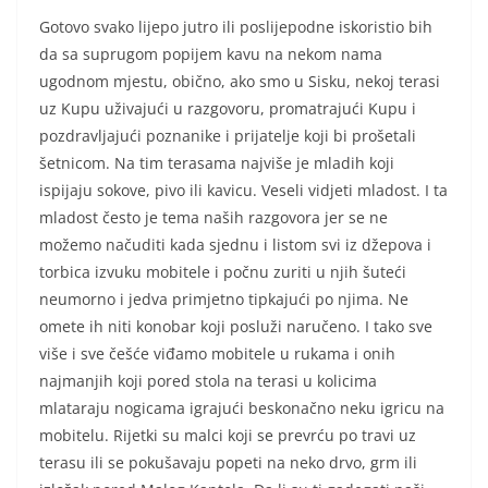
Gotovo svako lijepo jutro ili poslijepodne iskoristio bih
da sa suprugom popijem kavu na nekom nama
ugodnom mjestu, obično, ako smo u Sisku, nekoj terasi
uz Kupu uživajući u razgovoru, promatrajući Kupu i
pozdravljajući poznanike i prijatelje koji bi prošetali
šetnicom. Na tim terasama najviše je mladih koji
ispijaju sokove, pivo ili kavicu. Veseli vidjeti mladost. I ta
mladost često je tema naših razgovora jer se ne
možemo načuditi kada sjednu i listom svi iz džepova i
torbica izvuku mobitele i počnu zuriti u njih šuteći
neumorno i jedva primjetno tipkajući po njima. Ne
omete ih niti konobar koji posluži naručeno. I tako sve
više i sve češće viđamo mobitele u rukama i onih
najmanjih koji pored stola na terasi u kolicima
mlataraju nogicama igrajući beskonačno neku igricu na
mobitelu. Rijetki su malci koji se prevrću po travi uz
terasu ili se pokušavaju popeti na neko drvo, grm ili