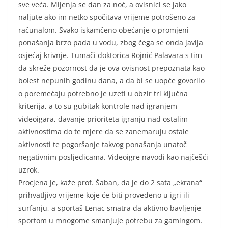
sve veća. Mijenja se dan za noć, a ovisnici se jako
naljute ako im netko spočitava vrijeme potrošeno za
računalom. Svako iskamčeno obećanje o promjeni
ponašanja brzo pada u vodu, zbog čega se onda javlja
osjećaj krivnje. Tumači doktorica Rojnić Palavara s tim
da skreže pozornost da je ova ovisnost prepoznata kao
bolest nepunih godinu dana, a da bi se uopće govorilo
o poremećaju potrebno je uzeti u obzir tri ključna
kriterija, a to su gubitak kontrole nad igranjem
videoigara, davanje prioriteta igranju nad ostalim
aktivnostima do te mjere da se zanemaruju ostale
aktivnosti te pogoršanje takvog ponašanja unatoč
negativnim posljedicama. Videoigre navodi kao najčešći
uzrok.
Procjena je, kaže prof. Šaban, da je do 2 sata „ekrana“
prihvatljivo vrijeme koje će biti provedeno u igri ili
surfanju, a sportaš Lenac smatra da aktivno bavljenje
sportom u mnogome smanjuje potrebu za gamingom.